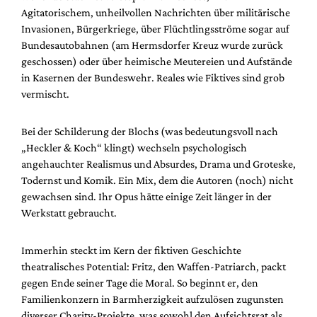
Agitatorischem, unheilvollen Nachrichten über militärische
Invasionen, Bürgerkriege, über Flüchtlingsströme sogar auf
Bundesautobahnen (am Hermsdorfer Kreuz wurde zurück
geschossen) oder über heimische Meutereien und Aufstände
in Kasernen der Bundeswehr. Reales wie Fiktives sind grob
vermischt.
Bei der Schilderung der Blochs (was bedeutungsvoll nach
„Heckler & Koch“ klingt) wechseln psychologisch
angehauchter Realismus und Absurdes, Drama und Groteske,
Todernst und Komik. Ein Mix, dem die Autoren (noch) nicht
gewachsen sind. Ihr Opus hätte einige Zeit länger in der
Werkstatt gebraucht.
Immerhin steckt im Kern der fiktiven Geschichte
theatralisches Potential: Fritz, den Waffen-Patriarch, packt
gegen Ende seiner Tage die Moral. So beginnt er, den
Familienkonzern in Barmherzigkeit aufzulösen zugunsten
diverser Charity-Projekte, was sowohl den Aufsichtsrat als