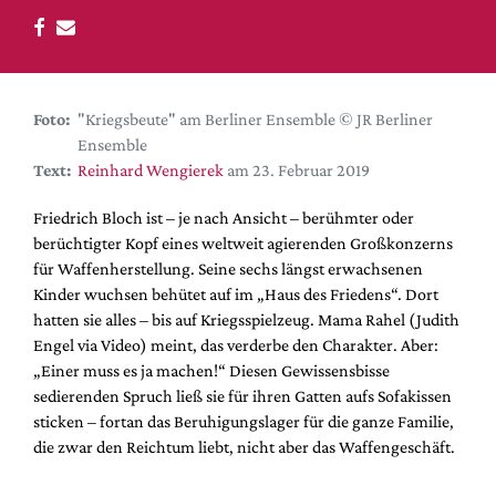
DdB-map
Kalender
Premierensuche
Festival-Planer
Foto:
"Kriegsbeute" am Berliner Ensemble © JR Berliner
Ensemble
Hefte
Text:
Reinhard Wengierek
am 23. Februar 2019
Alle Hefte
Friedrich Bloch ist – je nach Ansicht – berühmter oder
Leseproben
berüchtigter Kopf eines weltweit agierenden Großkonzerns
Podcast
für Waffenherstellung. Seine sechs längst erwachsenen
Kinder wuchsen behütet auf im „Haus des Friedens“. Dort
Service
hatten sie alles – bis auf Kriegsspielzeug. Mama Rahel (Judith
Engel via Video) meint, das verderbe den Charakter. Aber:
Shop / Abo
„Einer muss es ja machen!“ Diesen Gewissensbisse
Newsletter
sedierenden Spruch ließ sie für ihren Gatten aufs Sofakissen
Redaktion
sticken – fortan das Beruhigungslager für die ganze Familie,
Autor:innen
die zwar den Reichtum liebt, nicht aber das Waffengeschäft.
Partner