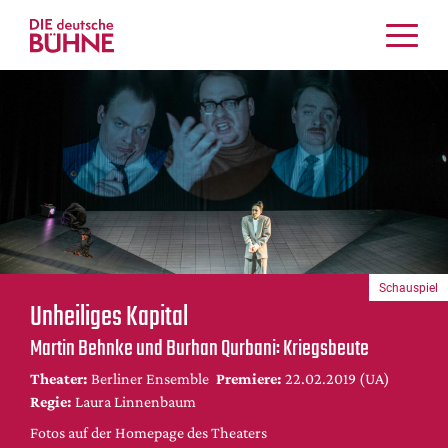
Kritiken
Schauspiel
Musiktheater
Tanz
Crossover
Bühnenwelt
Festivals & Veranstaltungen
Schauspiel
Menschen & Theater
Unheiliges Kapital
Themen
Martin Behnke und Burhan Qurbani: Kriegsbeute
Internationales
Theater:
Berliner Ensemble
Premiere:
22.02.2019 (UA)
Nachrufe
Regie:
Laura Linnenbaum
Medientipps
Fotos auf der Homepage des Theaters