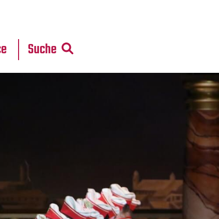
r
daten
ce
Suche