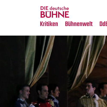
Tanz
Nachrufe
Crossover
Medientipps
Kritiken
Bühnenwelt
Dd