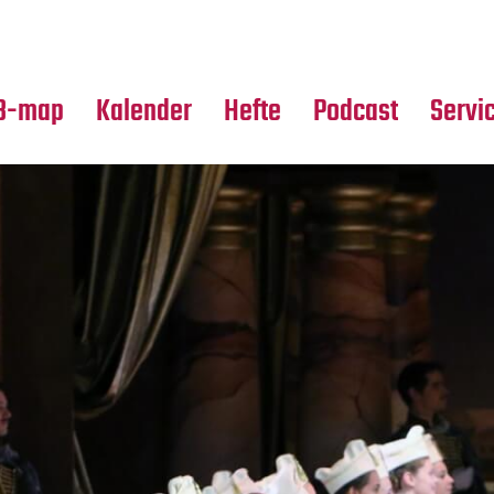
Premierensuche
Alle Hefte
Partne
Festival-Planer
Leseproben
Media
B-map
Kalender
Hefte
Podcast
Servi