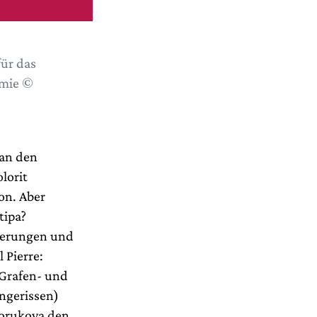
für das
emie ©
 an den
lorit
on. Aber
tipa?
nnerungen und
 Pierre:
 Grafen- und
ngerissen)
horukova den