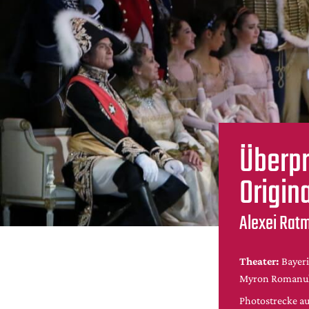
Überpr
Origina
Alexei Rat
Theater:
Bayeri
Myron Romanu
Photostrecke a