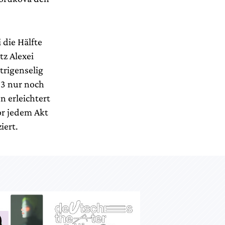
die Hälfte
tz Alexei
trigenselig
23 nur noch
 erleichtert
or jedem Akt
iert.