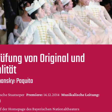
üfung von Original und
lität
mansky: Paquita
sche Staatsoper
Premiere:
14.12.2014
Musikalische Leitung:
l
uf der Homepage des Bayerischen Nationaltheaters