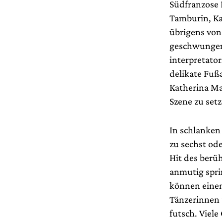
Südfranzose P
Tamburin, Ka
übrigens von 
geschwungen.
interpretato
delikate Fußa
Katherina Ma
Szene zu setz
In schlanken
zu sechst ode
Hit des berü
anmutig spri
können eine
Tänzerinnen 
futsch. Viel