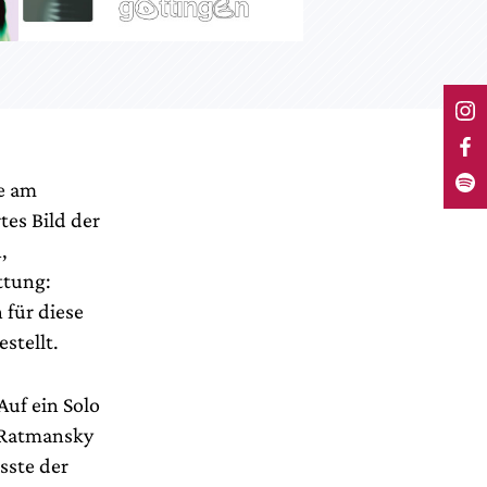
te am
tes Bild der
,
ttung:
 für diese
stellt.
Auf ein Solo
h Ratmansky
sste der