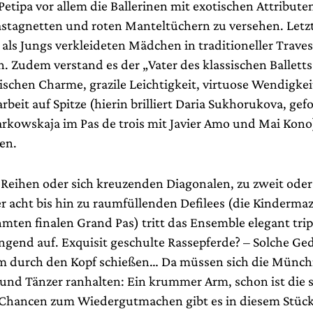
etipa vor allem die Ballerinen mit exotischen Attribute
stagnetten und roten Manteltüchern zu versehen. Letz
als Jungs verkleideten Mädchen in traditioneller Traves
 Zudem verstand es der „Vater des klassischen Balletts
rischen Charme, grazile Leichtigkeit, virtuose Wendigke
rbeit auf Spitze (hierin brilliert Daria Sukhorukova, gef
rkowskaja im Pas de trois mit Javier Amo und Mai Kono
en.
 Reihen oder sich kreuzenden Diagonalen, zu zweit ode
r acht bis hin zu raumfüllenden Defilees (die Kindermaz
hmten finalen Grand Pas) tritt das Ensemble elegant tr
ngend auf. Exquisit geschulte Rassepferde? – Solche G
m durch den Kopf schießen… Da müssen sich die Münch
und Tänzer ranhalten: Ein krummer Arm, schon ist die 
e Chancen zum Wiedergutmachen gibt es in diesem Stück