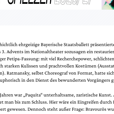
ichtlich ehrgeizige Bayerische Staatsballett präsentier
 3. Advents im Nationaltheater sozusagen ein restaurier
ger Petipa-Fassung: mit viel Recherchepower, schlichten
h starken Kulissen und prachtvollen Kostümen (Aussta
n). Ratmansky, selbst Choreograf von Format, hatte sich
uphorisch in den Dienst des bewunderten Vorgängers ge
Jahren war „Paquita“ unterhaltsame, zaristische Kunst. 
et man bis zum Schluss. Hier wäre ein Eingreifen durc
t gewesen. Dennoch steht außer Frage: Bravourös wu