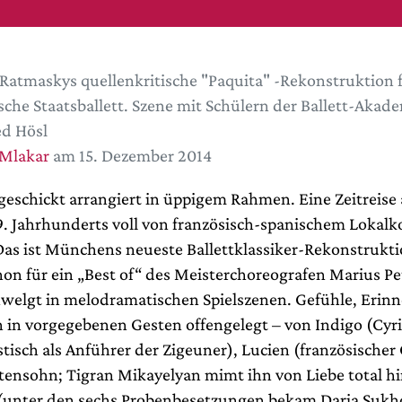
 Ratmaskys quellenkritische "Paquita" -Rekonstruktion 
sche Staatsballett. Szene mit Schülern der Ballett-Akad
ed Hösl
 Mlakar
am 15. Dezember 2014
geschickt arrangiert in üppigem Rahmen. Eine Zeitreise
9. Jahrhunderts voll von französisch-spanischem Lokalko
 Das ist Münchens neueste Ballettklassiker-Rekonstrukti
hon für ein „Best of“ des Meisterchoreografen Marius Pe
hwelgt in melodramatischen Spielszenen. Gefühle, Eri
 in vorgegebenen Gesten offengelegt – von Indigo (Cyril
tisch als Anführer der Zigeuner), Lucien (französischer
sohn; Tigran Mikayelyan mimt ihn von Liebe total hi
(unter den sechs Probenbesetzungen bekam Daria Suk