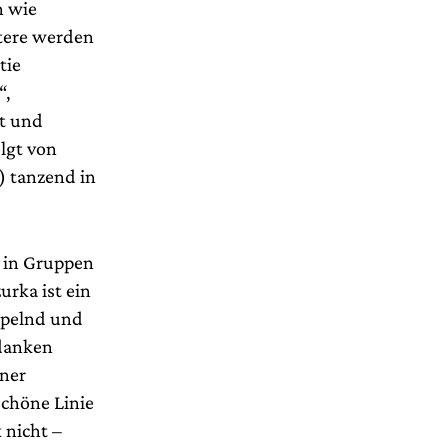
n wie
tere werden
tie
“,
it und
olgt von
) tanzend in
r in Gruppen
urka ist ein
ippelnd und
edanken
ner
schöne Linie
 nicht –