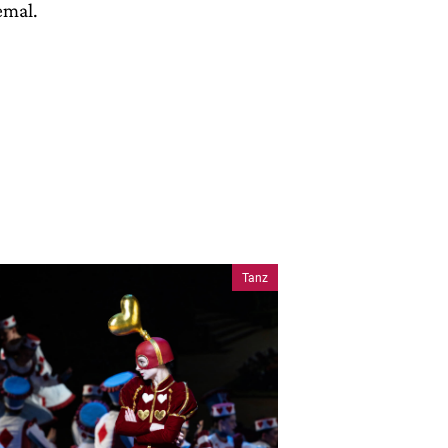
emal.
Tanz