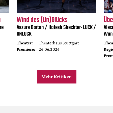
a
Wind des (Un)Glücks
Übe
re
Aszure Barton / Hofesh Shechter: LUCK /
Alex
UNLUCK
Wun
Theater:
Theaterhaus Stuttgart
Thea
Premiere:
26.06.2026
Regi
Prem
Mehr Kritiken