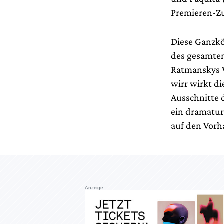
Premieren-Zu
Diese Ganzkö
des gesamten
Ratmanskys W
wirr wirkt di
Ausschnitte 
ein dramaturg
auf den Vorh
Anzeige