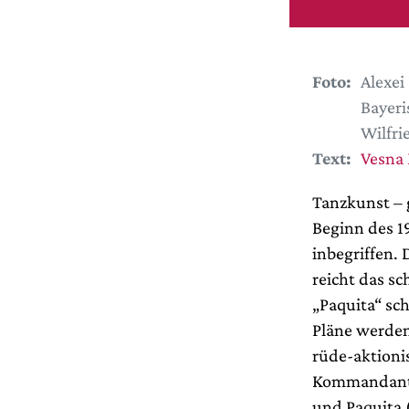
Foto:
Alexei
Bayeri
Wilfri
Text:
Vesna
Tanzkunst – 
Beginn des 1
inbegriffen.
reicht das sc
„Paquita“ sc
Pläne werden
rüde-aktionis
Kommandanten
und Paquita 