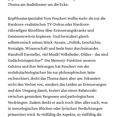
Mediadaten
Thema am Stadttheater um die Ecke.
Suche
Kopftheaterspezialist Tom Peuckert wollte mehr als nur die
Hardcore-realistischen TV-Dokus oder Hardcore-
rührseligen Kinofilme über Erinnerungskranke und
Geistesverwirrte kopieren. Und formuliert gleich
selbstironisch seinen Stück-Ansatz. „Politik, Geschichte,
Nostalgie, Wissenschaft und Seele bunt durcheinander.
Handvoll Darsteller, viel Musik! Volkslieder, Oldies – das sind
Gedächtnisspeicher!“ Die Memory-Funktion unseres
Gehirns und ihre Störungen hat Peuckert von der
molekularbiologischen bis zur philosophischen Seite
recherchiert, dreht das Thema dann aber um: fokussiert
nicht den Verlust von, sondern das Leiden an Erinnerungen
und den Umgang damit, kreiert also einen Balanceakt
zwischen gesundem Vergessen und pathologischem
Verdrängen. Zudem denkt er auch noch über alles nach, was
in monologischen Blöcken oder lyrischen Verdichtungen
präsentiert wird. So vielfältig die Aspekte, so vielfältig die