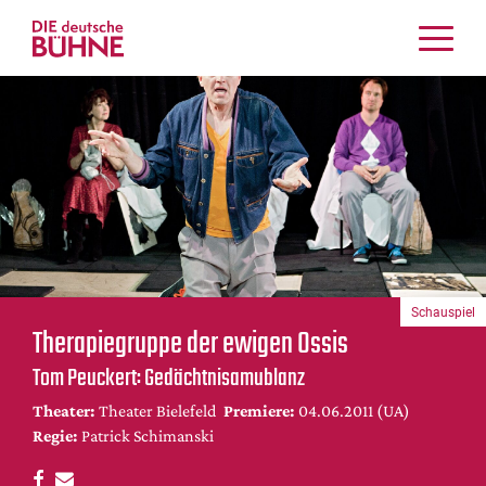
Kritiken
Schauspiel
Musiktheater
Tanz
Crossover
Bühnenwelt
Festivals & Veranstaltungen
Schauspiel
Menschen & Theater
Therapiegruppe der ewigen Ossis
Themen
Tom Peuckert: Gedächtnisamublanz
Internationales
Theater:
Theater Bielefeld
Premiere:
04.06.2011 (UA)
Nachrufe
Regie:
Patrick Schimanski
Medientipps