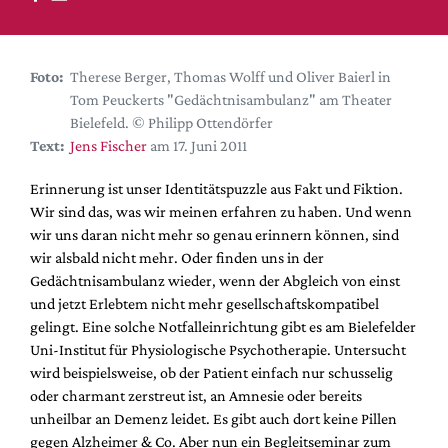
DdB-map
Kalender
Premierensuche
Foto:
Therese Berger, Thomas Wolff und Oliver Baierl in
Tom Peuckerts "Gedächtnisambulanz" am Theater
Festival-Planer
Bielefeld. © Philipp Ottendörfer
Hefte
Text:
Jens Fischer
am 17. Juni 2011
Alle Hefte
Erinnerung ist unser Identitätspuzzle aus Fakt und Fiktion.
Leseproben
Wir sind das, was wir meinen erfahren zu haben. Und wenn
wir uns daran nicht mehr so genau erinnern können, sind
Podcast
wir alsbald nicht mehr. Oder finden uns in der
Service
Gedächtnisambulanz wieder, wenn der Abgleich von einst
und jetzt Erlebtem nicht mehr gesellschaftskompatibel
Shop / Abo
gelingt. Eine solche Notfalleinrichtung gibt es am Bielefelder
Newsletter
Uni-Institut für Physiologische Psychotherapie. Untersucht
Redaktion
wird beispielsweise, ob der Patient einfach nur schusselig
oder charmant zerstreut ist, an Amnesie oder bereits
Autor:innen
unheilbar an Demenz leidet. Es gibt auch dort keine Pillen
Partner
gegen Alzheimer & Co. Aber nun ein Begleitseminar zum