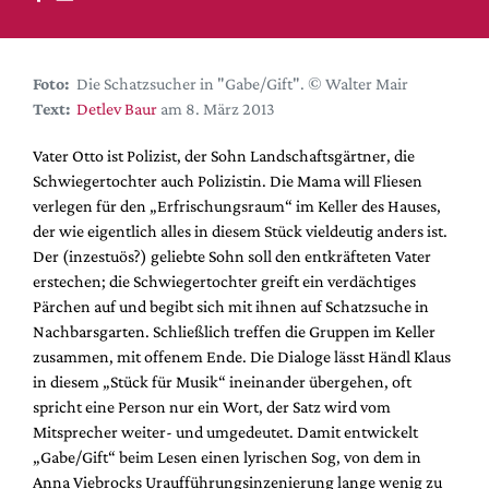
DdB-map
Kalender
Premierensuche
Foto:
Die Schatzsucher in "Gabe/Gift". © Walter Mair
Text:
Detlev Baur
am 8. März 2013
Festival-Planer
Hefte
Vater Otto ist Polizist, der Sohn Landschaftsgärtner, die
Schwiegertochter auch Polizistin. Die Mama will Fliesen
Alle Hefte
verlegen für den „Erfrischungsraum“ im Keller des Hauses,
Leseproben
der wie eigentlich alles in diesem Stück vieldeutig anders ist.
Der (inzestuös?) geliebte Sohn soll den entkräfteten Vater
Podcast
erstechen; die Schwiegertochter greift ein verdächtiges
Service
Pärchen auf und begibt sich mit ihnen auf Schatzsuche in
Nachbarsgarten. Schließlich treffen die Gruppen im Keller
Shop / Abo
zusammen, mit offenem Ende. Die Dialoge lässt Händl Klaus
Newsletter
in diesem „Stück für Musik“ ineinander übergehen, oft
Redaktion
spricht eine Person nur ein Wort, der Satz wird vom
Mitsprecher weiter- und umgedeutet. Damit entwickelt
Autor:innen
„Gabe/Gift“ beim Lesen einen lyrischen Sog, von dem in
Partner
Anna Viebrocks Uraufführungsinzenierung lange wenig zu