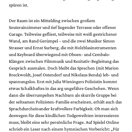
Mediadaten
spüren ist.
Suche
Der Raum ist ein Mittelding zwischen großem
Souterainzimmer und tief liegender Terrasse oder offener
Garage. Teilweise gefliest, teilweise mit weiß gestrichener
Wand, am Rand Gerümpel – und die zwei Musiker Simon
Strasser und Ernst Surberg, die mit Holzblasinstrumenten
und Keyboard überwiegend mit Oboen- und Cembalo-
Klängen zwischen Filmmusik und Rezitativ-Begleitung das
Gespräch ausmalen. Doch bleibt das Sprechen (mit Marion
Breckwoldt, Josef Ostendorf und Nikolaus Benda) leb- und
spannungslos. Erst mit Julia Wieningers Polizistin kommt
etwas Schalkhaftes in das arg ungefähre Geschehen. Wenn
dann die überrumpelten Nachbarn als skurrile Gruppe bei
der seltsamen Polizisten-Familie erscheinen, erhält auch das
Sprachdurcheinander kraftvollere Farbigkeit. Ob man sich
deswegen für diese kindlichen Todgeweihten interessieren
muss, bleibt eine sehr persönliche Frage. Auf Spielel Online
schrieb ein Leser nach einem hymnischen Vorbericht: „Für