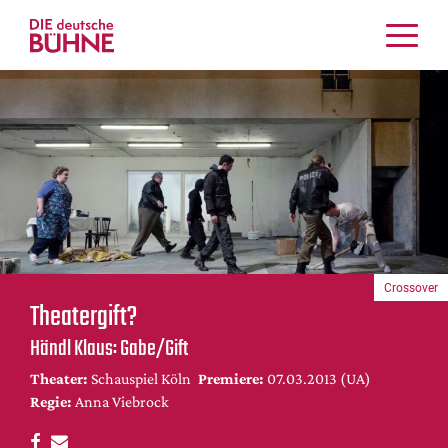
Kritiken
Schauspiel
Musiktheater
Tanz
Crossover
Bühnenwelt
Festivals & Veranstaltungen
Crossover
Menschen & Theater
Theatergift?
Themen
Händl Klaus: Gabe/Gift
Internationales
Theater:
Schauspiel Köln
Premiere:
07.03.2013 (UA)
Nachrufe
Regie:
Anna Viebrock
Medientipps