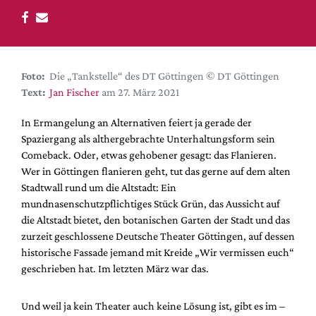
DdB-map
Kalender
Premierensuche
Festival-Planer
Foto:
Die „Tankstelle“ des DT Göttingen © DT Göttingen
Text:
Jan Fischer
am 27. März 2021
Hefte
In Ermangelung an Alternativen feiert ja gerade der
Alle Hefte
Spaziergang als althergebrachte Unterhaltungsform sein
Leseproben
Comeback. Oder, etwas gehobener gesagt: das Flanieren.
Podcast
Wer in Göttingen flanieren geht, tut das gerne auf dem alten
Stadtwall rund um die Altstadt: Ein
Service
mundnasenschutzpflichtiges Stück Grün, das Aussicht auf
die Altstadt bietet, den botanischen Garten der Stadt und das
Shop / Abo
zurzeit geschlossene Deutsche Theater Göttingen, auf dessen
Newsletter
historische Fassade jemand mit Kreide „Wir vermissen euch“
Redaktion
geschrieben hat. Im letzten März war das.
Autor:innen
Partner
Und weil ja kein Theater auch keine Lösung ist, gibt es im –