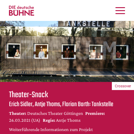
Kritiken
Schauspiel
Musiktheater
Tanz
Crossover
Bühnenwelt
Festivals & Veranstaltungen
Crossover
Menschen & Theater
Theater-Snack
Themen
Erich Sidler, Antje Thoms, Florian Barth: Tankstelle
Internationales
Theater:
Deutsches Theater Göttingen
Premiere:
Nachrufe
26.03.2021 (UA)
Regie:
Antje Thoms
Medientipps
Weiterführende Informationen zum Projekt