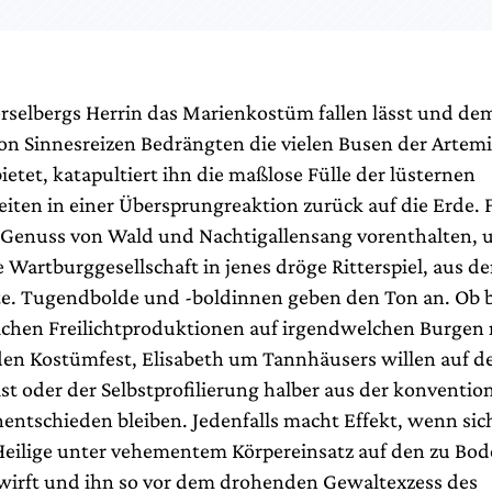
selbergs Herrin das Marienkostüm fallen lässt und de
 von Sinnesreizen Bedrängten die vielen Busen der Artem
etet, katapultiert ihn die maßlose Fülle der lüsternen
iten in einer Übersprungreaktion zurück auf die Erde. F
 Genuss von Wald und Nachtigallensang vorenthalten, 
e Wartburggesellschaft in jenes dröge Ritterspiel, aus de
erte. Tugendbolde und -boldinnen geben den Ton an. Ob 
chen Freilichtproduktionen auf irgendwelchen Burgen
en Kostümfest, Elisabeth um Tannhäusers willen auf d
st oder der Selbstprofilierung halber aus der konvention
nentschieden bleiben. Jedenfalls macht Effekt, wenn sic
Heilige unter vehementem Körpereinsatz auf den zu Bo
irft und ihn so vor dem drohenden Gewaltexzess des