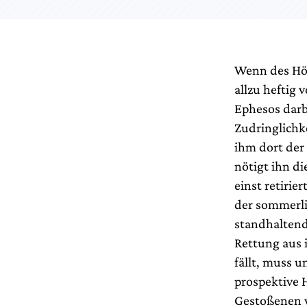
Wenn des Hör
allzu heftig
Ephesos darbi
Zudringlichke
ihm dort der
nötigt ihn di
einst retiri
der sommerli
standhaltend
Rettung aus i
fällt, muss u
prospektive 
Gestoßenen w