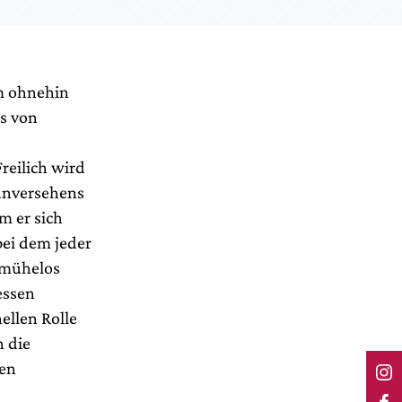
m ohnehin
is von
reilich wird
unversehens
m er sich
bei dem jeder
 mühelos
essen
ellen Rolle
h die
den