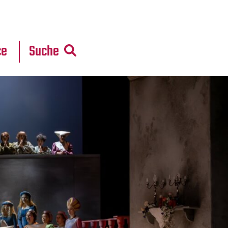
r
daten
ce
Suche