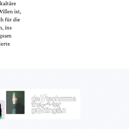
kaltäre
llen ist,
h für die
n, ins
egsam
ierte