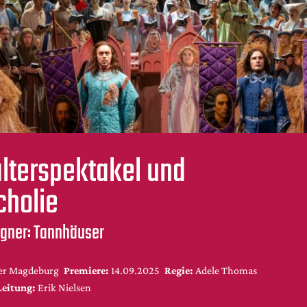
alterspektakel und
cholie
gner: Tannhäuser
er Magdeburg
Premiere:
14.09.2025
Regie:
Adele Thomas
Leitung:
Erik Nielsen