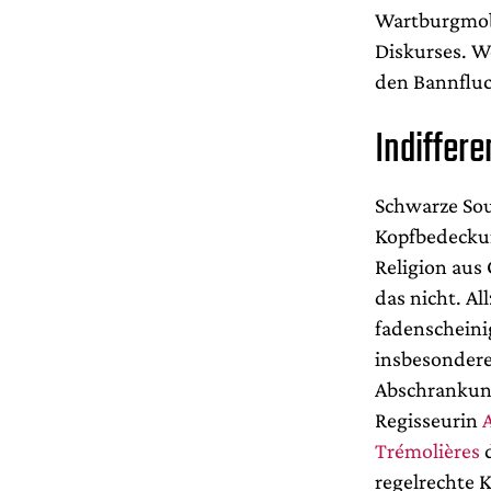
Wartburgmobs
Diskurses. W
den Bannfluc
Indiffere
Schwarze Sou
Kopfbedeckun
Religion aus
das nicht. A
fadenscheini
insbesondere
Abschrankung
Regisseurin
Trémolières
d
regelrechte 