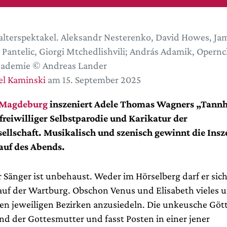
alterspektakel. Aleksandr Nesterenko, David Howes, Jam
Pantelic, Giorgi Mtchedlishvili; András Adamik, Opernc
kademie © Andreas Lander
el Kaminski
am 15. September 2025
 Magdeburg
inszeniert Adele Thomas Wagners „Tann
reiwilliger Selbstparodie und Karikatur der
llschaft. Musikalisch und szenisch gewinnt die Ins
auf des Abends.
r Sänger ist unbehaust. Weder im Hörselberg darf er sic
auf der Wartburg. Obschon Venus und Elisabeth vieles
en jeweiligen Bezirken anzusiedeln. Die unkeusche Gött
nd der Gottesmutter und fasst Posten in einer jener