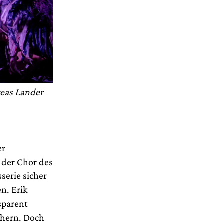
reas Lander
er
 der Chor des
erie sicher
n. Erik
sparent
chern. Doch