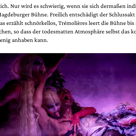
ich. Nur wird es schwierig, wenn sie sich dermaßen indi
Magdeburger Bühne. Freilich entschädigt der Schlussakt 
s erzählt schnörkellos, Trémolières leert die Bühne bis 
hen, so dass der todesmatten Atmosphäre selbst das k
wenig anhaben kann.