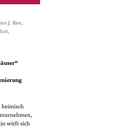
es J. Kee,
hor,
häuser“
zenierung
h heimisch
 unternehmen,
in wirft sich