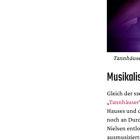
Tannhäuser
Musikali
Gleich der s
„
Tannhäuser
Hauses und d
noch an Durc
Nielsen entl
ausmusiziert