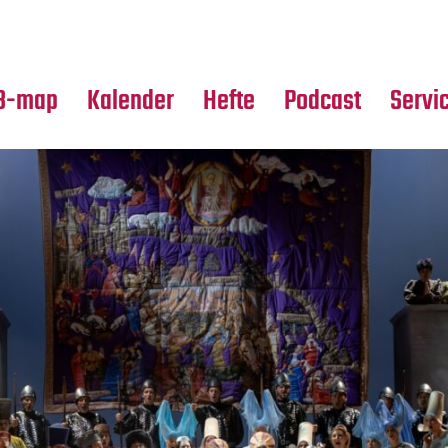
Premierensuche
Alle Hefte
Partne
Festival-Planer
Leseproben
Media
B-map
Kalender
Hefte
Podcast
Servi