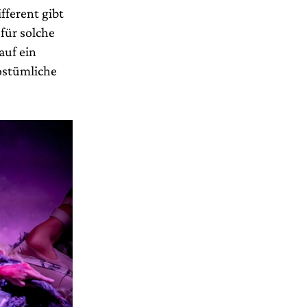
fferent gibt
für solche
auf ein
ostümliche