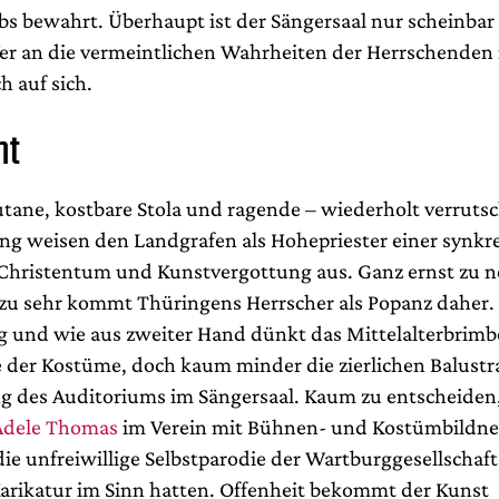
 bewahrt. Überhaupt ist der Sängersaal nur scheinbar 
er an die vermeintlichen Wahrheiten der Herrschenden r
h auf sich.
nt
tane, kostbare Stola und ragende – wiederholt verruts
g weisen den Landgrafen als Hohepriester einer synkre
 Christentum und Kunstvergottung aus. Ganz ernst zu 
llzu sehr kommt Thüringens Herrscher als Popanz daher. 
g und wie aus zweiter Hand dünkt das Mittelalterbrim
 der Kostüme, doch kaum minder die zierlichen Balustr
 des Auditoriums im Sängersaal. Kaum zu entscheiden
Adele Thomas
im Verein mit Bühnen- und Kostümbildne
ie unfreiwillige Selbstparodie der Wartburggesellschaft
Karikatur im Sinn hatten. Offenheit bekommt der Kunst