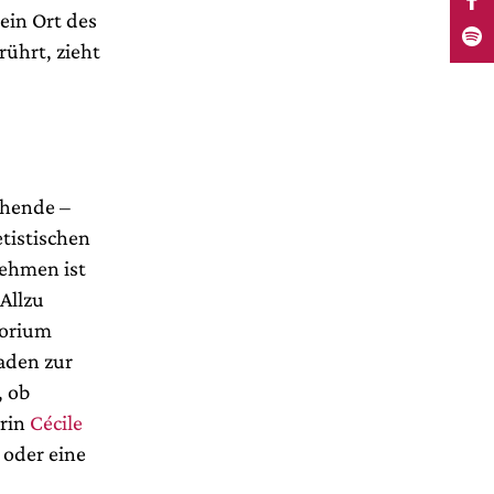
ein Ort des
ührt, zieht
chende –
tistischen
nehmen ist
Allzu
borium
aden zur
, ob
rin
Cécile
 oder eine