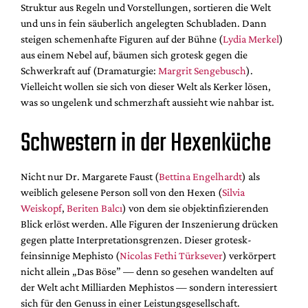
Struktur aus Regeln und Vorstellungen, sortieren die Welt
und uns in fein säuberlich angelegten Schubladen. Dann
steigen schemenhafte Figuren auf der Bühne (
Lydia Merkel
)
aus einem Nebel auf, bäumen sich grotesk gegen die
Schwerkraft auf (Dramaturgie:
Margrit Sengebusch
).
Vielleicht wollen sie sich von dieser Welt als Kerker lösen,
was so ungelenk und schmerzhaft aussieht wie nahbar ist.
Schwestern in der Hexenküche
Nicht nur Dr. Margarete Faust (
Bettina Engelhardt
) als
weiblich gelesene Person soll von den Hexen (
Silvia
Weiskopf
,
Beriten Balcı
) von dem sie objektinfizierenden
Blick erlöst werden. Alle Figuren der Inszenierung drücken
gegen platte Interpretationsgrenzen. Dieser grotesk-
feinsinnige Mephisto (
Nicolas Fethi Türksever
) verkörpert
nicht allein „Das Böse” — denn so gesehen wandelten auf
der Welt acht Milliarden Mephistos — sondern interessiert
sich für den Genuss in einer Leistungsgesellschaft.