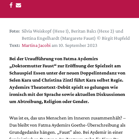
DdB-map
Kalender
Premierensuche
Foto:
Silvia Weiskopf (Hexe 1), Beritan Balcı (Hexe 2) und
Festival-Planer
Bettina Engelhardt (Margarete Faust) © Birgit Hupfeld
Hefte
Text:
Martina Jacobi
am 10. September 2023
Alle Hefte
Bei der Uraufführung von Fatma Aydemirs
Leseproben
„Doktormutter Faust“ zur Eröffnung der Spielzeit am
Schauspiel Essen unter der neuen Doppelintendanz von
Podcast
Selen Kara und Christina Zintl führt Kara selbst Regie.
Service
Aydemirs Theatertext-Debüt spielt so gelungen wie
ironisch mit der Sprache sowie aktuellen Diskussionen
Shop / Abo
um Abtreibung, Religion oder Gender.
Newsletter
Redaktion
Was ist es, das uns Menschen im Inneren zusammenhält? –
Autor:innen
Das bleibt von Fatma Aydemirs Goethe-Überschreibung als
Grundgedanke hängen. „Faust” also. Bei Aydemir in einer
Partner