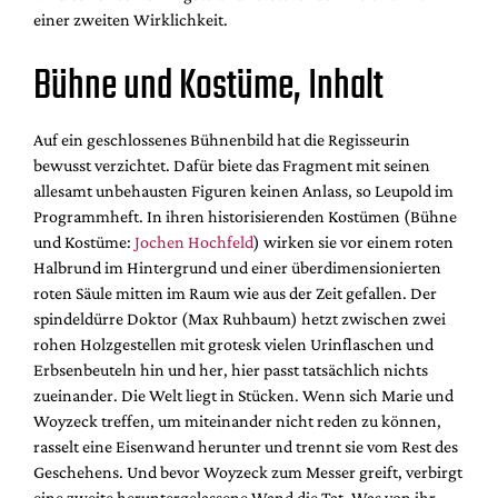
einer zweiten Wirklichkeit.
Bühne und Kostüme, Inhalt
Auf ein geschlossenes Bühnenbild hat die Regisseurin
bewusst verzichtet. Dafür biete das Fragment mit seinen
allesamt unbehausten Figuren keinen Anlass, so Leupold im
Programmheft. In ihren historisierenden Kostümen (Bühne
und Kostüme:
Jochen Hochfeld
) wirken sie vor einem roten
Halbrund im Hintergrund und einer überdimensionierten
roten Säule mitten im Raum wie aus der Zeit gefallen. Der
spindeldürre Doktor (Max Ruhbaum) hetzt zwischen zwei
rohen Holzgestellen mit grotesk vielen Urinflaschen und
Erbsenbeuteln hin und her, hier passt tatsächlich nichts
zueinander. Die Welt liegt in Stücken. Wenn sich Marie und
Woyzeck treffen, um miteinander nicht reden zu können,
rasselt eine Eisenwand herunter und trennt sie vom Rest des
Geschehens. Und bevor Woyzeck zum Messer greift, verbirgt
eine zweite heruntergelassene Wand die Tat. Was von ihr