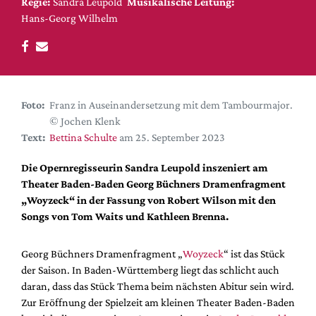
DdB-map
Regie:
Sandra Leupold
Musikalische Leitung:
Hans-Georg Wilhelm
Kalender
Premierensuche
Festival-Planer
Hefte
Foto:
Franz in Auseinandersetzung mit dem Tambourmajor.
© Jochen Klenk
Alle Hefte
Text:
Bettina Schulte
am 25. September 2023
Leseproben
Die Opernregisseurin Sandra Leupold inszeniert am
Podcast
Theater Baden-Baden Georg Büchners Dramenfragment
Service
„Woyzeck“ in der Fassung von Robert Wilson mit den
Songs von Tom Waits und Kathleen Brenna.
Shop / Abo
Newsletter
Georg Büchners Dramenfragment „
Woyzeck
“ ist das Stück
Redaktion
der Saison. In Baden-Württemberg liegt das schlicht auch
Autor:innen
daran, dass das Stück Thema beim nächsten Abitur sein wird.
Zur Eröffnung der Spielzeit am kleinen Theater Baden-Baden
Partner