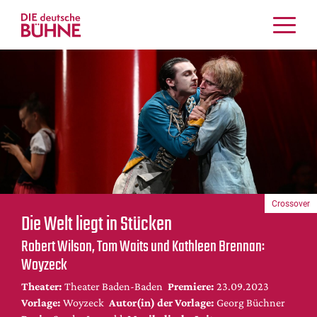
Kritiken
Schauspiel
Musiktheater
Tanz
Crossover
Bühnenwelt
Festivals & Veranstaltungen
Crossover
Menschen & Theater
Die Welt liegt in Stücken
Themen
Robert Wilson, Tom Waits und Kathleen Brennan:
Internationales
Woyzeck
Nachrufe
Theater:
Theater Baden-Baden
Premiere:
23.09.2023
Medientipps
Vorlage:
Woyzeck
Autor(in) der Vorlage:
Georg Büchner