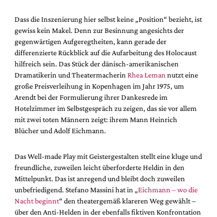
Dass die Inszenierung hier selbst keine „Position“ bezieht, ist
gewiss kein Makel. Denn zur Besinnung angesichts der
gegenwärtigen Aufgeregtheiten, kann gerade der
differenzierte Rückblick auf die Aufarbeitung des Holocaust
hilfreich sein. Das Stück der dänisch-amerikanischen
Dramatikerin und Theatermacherin
Rhea Leman
nutzt eine
große Preisverleihung in Kopenhagen im Jahr 1975, um
Arendt bei der Formulierung ihrer Dankesrede im
Hotelzimmer im Selbstgespräch zu zeigen, das sie vor allem
mit zwei toten Männern zeigt: ihrem Mann Heinrich
Blücher und Adolf Eichmann.
Das Well-made Play mit Geistergestalten stellt eine kluge und
freundliche, zuweilen leicht überforderte Heldin in den
Mittelpunkt. Das ist anregend und bleibt doch zuweilen
unbefriedigend. Stefano Massini hat in „
Eichmann – wo die
Nacht beginnt
“ den theatergemäß klareren Weg gewählt –
über den Anti-Helden in der ebenfalls fiktiven Konfrontation