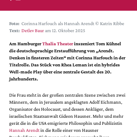
DdB-map
Kalender
Premierensuche
Foto:
Corinna Harfouch als Hannah Arendt © Katrin Ribbe
Text:
Detlev Baur
am 12. Oktober 2025
Festival-Planer
Hefte
Am Hamburger
Thalia Theater
inszeniert Tom Kühnel
die deutschsprachige Erstaufführung von „Arendt.
Alle Hefte
Denken in finsteren Zeiten“ mit Corinna Harfouch in der
Leseproben
Titelrolle. Das Stück von Rhea Leman ist ein hybrides
Well-made Play über eine zentrale Gestalt des 20.
Podcast
Jahrhunderts.
Service
Die Frau steht in der großen zentralen Szene zwischen zwei
Shop / Abo
Männern, dem in Jerusalem angeklagten Adolf Eichmann,
Newsletter
Organisator des Holocaust, und dessen Ankläger, dem
Redaktion
israelischen Staatsanwalt Gideon Hausner. Mehr und mehr
Autor:innen
gerät die in die USA emigrierte Philosophin und Publizistin
Hannah Arendt
in die Rolle einer von Hausner
Partner