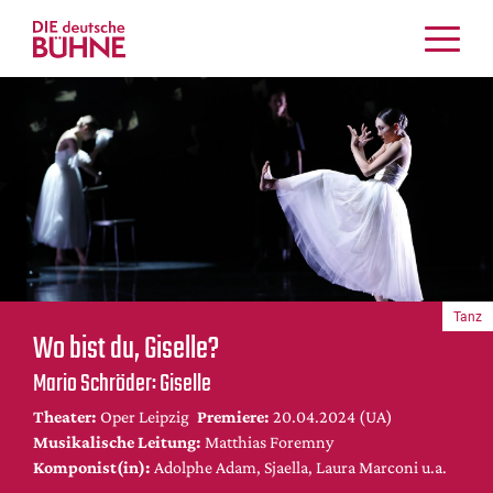
Kritiken
Schauspiel
Musiktheater
Tanz
Crossover
Bühnenwelt
Festivals & Veranstaltungen
Tanz
Menschen & Theater
Wo bist du, Giselle?
Themen
Mario Schröder: Giselle
Internationales
Theater:
Oper Leipzig
Premiere:
20.04.2024 (UA)
Nachrufe
Musikalische Leitung:
Matthias Foremny
Medientipps
Komponist(in):
Adolphe Adam, Sjaella, Laura Marconi u.a.