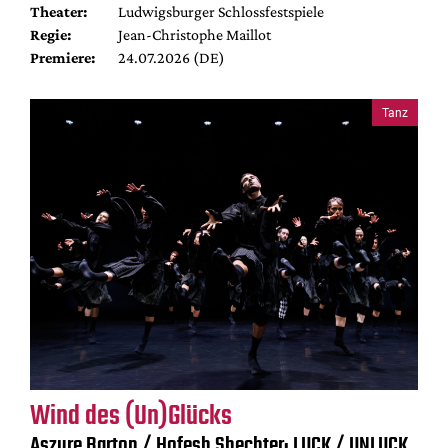
Theater:
Ludwigsburger Schlossfestspiele
Regie:
Jean-Christophe Maillot
Premiere:
24.07.2026 (DE)
Tanz
Wind des (Un)Glücks
Aszure Barton / Hofesh Shechter: LUCK / UNLUCK