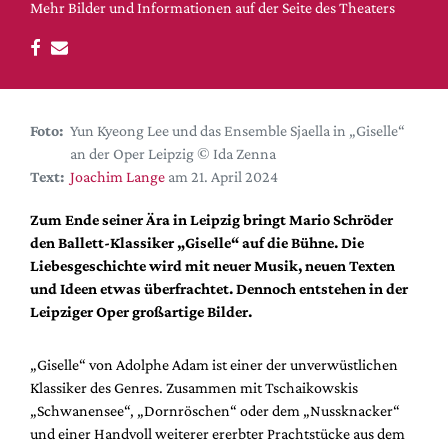
DdB-map
Mehr Bilder und Informationen auf der Seite des Theaters
Kalender
Premierensuche
Festival-Planer
Foto:
Yun Kyeong Lee und das Ensemble Sjaella in „Giselle“
Hefte
an der Oper Leipzig © Ida Zenna
Alle Hefte
Text:
Joachim Lange
am 21. April 2024
Leseproben
Zum Ende seiner Ära in Leipzig bringt Mario Schröder
Podcast
den Ballett-Klassiker „Giselle“ auf die Bühne. Die
Liebesgeschichte wird mit neuer Musik, neuen Texten
Service
und Ideen etwas überfrachtet. Dennoch entstehen in der
Leipziger Oper großartige Bilder.
Shop / Abo
Newsletter
„Giselle“ von Adolphe Adam ist einer der unverwüstlichen
Redaktion
Klassiker des Genres. Zusammen mit Tschaikowskis
Autor:innen
„Schwanensee“, „Dornröschen“ oder dem „Nussknacker“
Partner
und einer Handvoll weiterer ererbter Prachtstücke aus dem