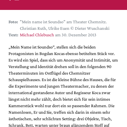
DdB-map
Kalender
Premierensuche
Foto:
"Mein name ist Soundso" am Theater Chemnitz.
Christian Ruth, Ulrike Euen © Dieter Wuschanski
Festival-Planer
Text:
Michael Chlebusch
am 30. Dezember 2013
Hefte
„Mein Name ist Soundso“, stellen sich die beiden
Alle Hefte
Protagonisten in Bogdan Kocas ebenso betitelten Stück vor.
Leseproben
Es wird ein Spiel, dass sich um Anonymität und Intimität, um
Verstellung und Identität drehen soll in den folgenden 90
Podcast
Theaterminuten im Ostflügel des Chemnitzer
Service
Schauspielhauses. Es ist die kleine Bühne des Hauses, die für
die Experimente und jungen Theatermacher, zu denen der
Shop / Abo
international gestandene Autor und Regisseur Koca zwar
Newsletter
längst nicht mehr zählt, doch bietet sich für sein intimes
Redaktion
Kammerstück wohl nur dort ein so passender Rahmen. Die
Namenlosen, Er und Sie, treffen sich darin in einem sehr
Autor:innen
ästhetischen, sehr schlichten Setting: drei Objekte, Tisch,
Partner
Schrank, Bett, warten unter braun glänzendem Stoff auf