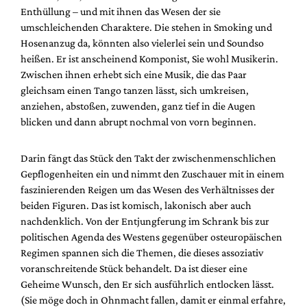
Mediadaten
Enthüllung – und mit ihnen das Wesen der sie
umschleichenden Charaktere. Die stehen in Smoking und
Suche
Hosenanzug da, könnten also vielerlei sein und Soundso
heißen. Er ist anscheinend Komponist, Sie wohl Musikerin.
Zwischen ihnen erhebt sich eine Musik, die das Paar
gleichsam einen Tango tanzen lässt, sich umkreisen,
anziehen, abstoßen, zuwenden, ganz tief in die Augen
blicken und dann abrupt nochmal von vorn beginnen.
Darin fängt das Stück den Takt der zwischenmenschlichen
Gepflogenheiten ein und nimmt den Zuschauer mit in einem
faszinierenden Reigen um das Wesen des Verhältnisses der
beiden Figuren. Das ist komisch, lakonisch aber auch
nachdenklich. Von der Entjungferung im Schrank bis zur
politischen Agenda des Westens gegenüber osteuropäischen
Regimen spannen sich die Themen, die dieses assoziativ
voranschreitende Stück behandelt. Da ist dieser eine
Geheime Wunsch, den Er sich ausführlich entlocken lässt.
(Sie möge doch in Ohnmacht fallen, damit er einmal erfahre,