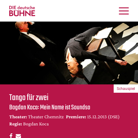
Kritiken
Schauspiel
Musiktheater
Tanz
Crossover
Bühnenwelt
Festivals & Veranstaltungen
Schauspiel
Menschen & Theater
Tango für zwei
Themen
Bogdan Koca: Mein Name ist Soundso
Internationales
Theater:
Theater Chemnitz
Premiere:
15.12.2013 (DSE)
Nachrufe
Regie:
Bogdan Koca
Medientipps