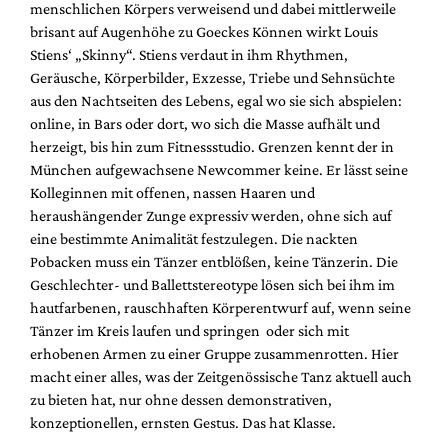
menschlichen Körpers verweisend und dabei mittlerweile
brisant auf Augenhöhe zu Goeckes Können wirkt Louis
Stiens‘ „Skinny“. Stiens verdaut in ihm Rhythmen,
Geräusche, Körperbilder, Exzesse, Triebe und Sehnsüchte
aus den Nachtseiten des Lebens, egal wo sie sich abspielen:
online, in Bars oder dort, wo sich die Masse aufhält und
herzeigt, bis hin zum Fitnessstudio. Grenzen kennt der in
München aufgewachsene Newcommer keine. Er lässt seine
Kolleginnen mit offenen, nassen Haaren und
heraushängender Zunge expressiv werden, ohne sich auf
eine bestimmte Animalität festzulegen. Die nackten
Pobacken muss ein Tänzer entblößen, keine Tänzerin. Die
Geschlechter- und Ballettstereotype lösen sich bei ihm im
hautfarbenen, rauschhaften Körperentwurf auf, wenn seine
Tänzer im Kreis laufen und springen oder sich mit
erhobenen Armen zu einer Gruppe zusammenrotten. Hier
macht einer alles, was der Zeitgenössische Tanz aktuell auch
zu bieten hat, nur ohne dessen demonstrativen,
konzeptionellen, ernsten Gestus. Das hat Klasse.