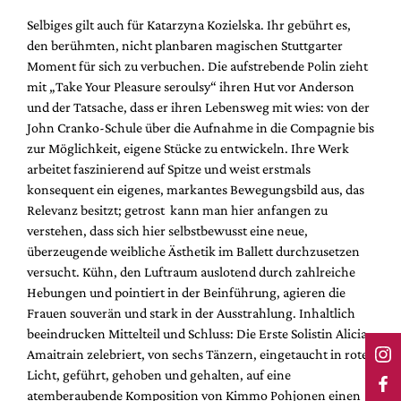
Selbiges gilt auch für Katarzyna Kozielska. Ihr gebührt es,
den berühmten, nicht planbaren magischen Stuttgarter
Moment für sich zu verbuchen. Die aufstrebende Polin zieht
mit „Take Your Pleasure seroulsy“ ihren Hut vor Anderson
und der Tatsache, dass er ihren Lebensweg mit wies: von der
John Cranko-Schule über die Aufnahme in die Compagnie bis
zur Möglichkeit, eigene Stücke zu entwickeln. Ihre Werk
arbeitet faszinierend auf Spitze und weist erstmals
konsequent ein eigenes, markantes Bewegungsbild aus, das
Relevanz besitzt; getrost kann man hier anfangen zu
verstehen, dass sich hier selbstbewusst eine neue,
überzeugende weibliche Ästhetik im Ballett durchzusetzen
versucht. Kühn, den Luftraum auslotend durch zahlreiche
Hebungen und pointiert in der Beinführung, agieren die
Frauen souverän und stark in der Ausstrahlung. Inhaltlich
beeindrucken Mittelteil und Schluss: Die Erste Solistin Alicia
Amaitrain zelebriert, von sechs Tänzern, eingetaucht in rotes
Licht, geführt, gehoben und gehalten, auf eine
atemberaubende Komposition von Kimmo Pohjonen einen