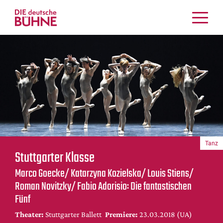
Kritiken
Schauspiel
Musiktheater
Tanz
Crossover
Bühnenwelt
Festivals & Veranstaltungen
Tanz
Menschen & Theater
Stuttgarter Klasse
Themen
Marco Goecke/ Katarzyna Kozielska/ Louis Stiens/
Internationales
Roman Novitzky/ Fabio Adorisio: Die fantastischen
Nachrufe
Fünf
Medientipps
Theater:
Stuttgarter Ballett
Premiere:
23.03.2018 (UA)