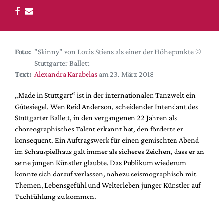
DdB-map
Kalender
Premierensuche
Festival-Planer
Foto:
"Skinny" von Louis Stiens als einer der Höhepunkte ©
Stuttgarter Ballett
Hefte
Text:
Alexandra Karabelas
am 23. März 2018
Alle Hefte
„Made in Stuttgart“ ist in der internationalen Tanzwelt ein
Leseproben
Gütesiegel. Wen Reid Anderson, scheidender Intendant des
Podcast
Stuttgarter Ballett, in den vergangenen 22 Jahren als
choreographisches Talent erkannt hat, den förderte er
Service
konsequent. Ein Auftragswerk für einen gemischten Abend
im Schauspielhaus galt immer als sicheres Zeichen, dass er an
Shop / Abo
seine jungen Künstler glaubte. Das Publikum wiederum
Newsletter
konnte sich darauf verlassen, nahezu seismographisch mit
Redaktion
Themen, Lebensgefühl und Welterleben junger Künstler auf
Autor:innen
Tuchfühlung zu kommen.
Partner