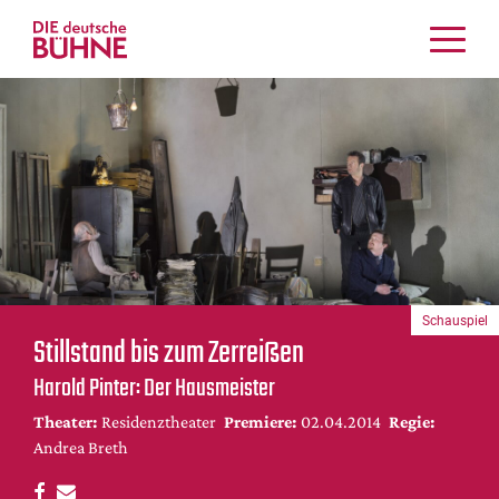
Kritiken
Schauspiel
Musiktheater
Tanz
Crossover
Bühnenwelt
Festivals & Veranstaltungen
Schauspiel
Menschen & Theater
Stillstand bis zum Zerreißen
Themen
Harold Pinter: Der Hausmeister
Internationales
Theater:
Residenztheater
Premiere:
02.04.2014
Regie:
Nachrufe
Andrea Breth
Medientipps