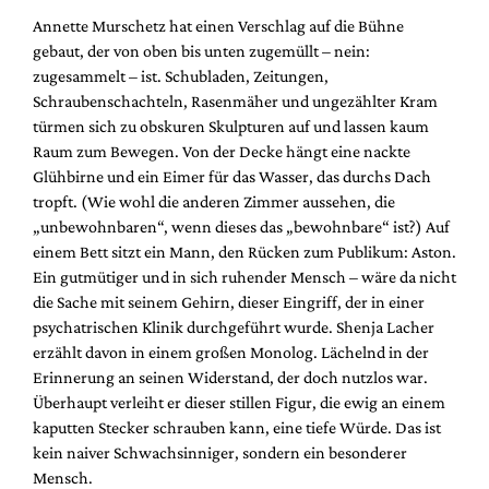
Mediadaten
Annette Murschetz hat einen Verschlag auf die Bühne
Suche
gebaut, der von oben bis unten zugemüllt – nein:
zugesammelt – ist. Schubladen, Zeitungen,
Schraubenschachteln, Rasenmäher und ungezählter Kram
türmen sich zu obskuren Skulpturen auf und lassen kaum
Raum zum Bewegen. Von der Decke hängt eine nackte
Glühbirne und ein Eimer für das Wasser, das durchs Dach
tropft. (Wie wohl die anderen Zimmer aussehen, die
„unbewohnbaren“, wenn dieses das „bewohnbare“ ist?) Auf
einem Bett sitzt ein Mann, den Rücken zum Publikum: Aston.
Ein gutmütiger und in sich ruhender Mensch – wäre da nicht
die Sache mit seinem Gehirn, dieser Eingriff, der in einer
psychatrischen Klinik durchgeführt wurde. Shenja Lacher
erzählt davon in einem großen Monolog. Lächelnd in der
Erinnerung an seinen Widerstand, der doch nutzlos war.
Überhaupt verleiht er dieser stillen Figur, die ewig an einem
kaputten Stecker schrauben kann, eine tiefe Würde. Das ist
kein naiver Schwachsinniger, sondern ein besonderer
Mensch.