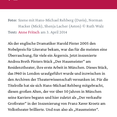
DdB-map
Kalender
Premierensuche
Foto:
Szene mit Hans-Michael Rehberg (Davis), Norman
Hacker (Mick), Shenja Lacher (Aston) © Ruth Walz
Festival-Planer
Text:
Anne Fritsch
am 3. April 2014
Hefte
Als der englische Dramatiker Harold Pinter 2005 den
Alle Hefte
Nobelpreis für Literatur bekam, war das für die meisten eine
Leseproben
Überraschung, für viele ein Ärgernis. Jetzt inszenierte
Andrea Breth Pinters Stück „Der Hausmeister“ am
Podcast
Residenztheater, ihre erste Arbeit in München. Dieses Stück,
Service
das 1960 in London uraufgeführt wurde und inzwischen in
den Archiven der Theaterwissenschaft versunken ist. Für die
Shop / Abo
Titelrolle hat sie sich Hans-Michael Rehberg mitgebracht,
Newsletter
diesen großen Alten, der vor über 50 Jahren in München
Redaktion
seine Karriere begann und hier zuletzt als „Der verkaufte
Großvater“ in der Inszenierung von Franz Xaver Kroetz am
Autor:innen
Volkstheater brillierte. Und nun also als „Hausmeister“.
Partner