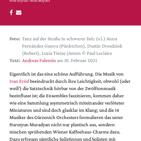
DdB-map
Kalender
Premierensuche
Festival-Planer
Foto:
Tanz auf der Straße in schwerer Zeit: (v.l.) Anna
Hefte
Fernández Guerra (Pünktchen), Dustin Drosdziok
(Robert), Luzia Tietze (Anton © Paul Leclaire
Alle Hefte
Text:
Andreas Falentin
am 10. Februar 2021
Leseproben
Eigentlich ist das eine schöne Aufführung. Die Musik von
Podcast
Ivan Eröd
beeindruckt durch ihre Leichtigkeit, obwohl (oder
Service
weil?) die Satztechnik hörbar von der Zwölftonmusik
beeinflusst ist; die Ensembles faszinieren, kommen daher
Shop / Abo
wie eine Sammlung asymmetrisch miteinander verlöteter
Newsletter
Miniaturen und sind doch glasklar im Klang; und die 14
Redaktion
Musiker des Gürzenich Orchesters formulieren das unter
Harutyun Muradyan nicht nur plastisch aus, sondern
Autor:innen
mischen sprühenden Wiener Kaffeehaus-Charme dazu.
Partner
Dazu erfreuen sämtliche Solistinnen und Solisten mit