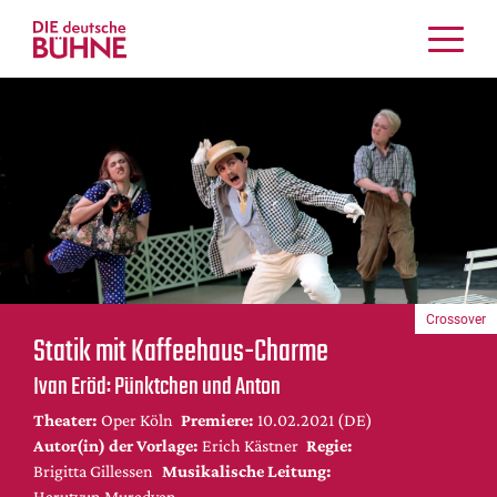
Kritiken
Schauspiel
Musiktheater
Tanz
Crossover
Bühnenwelt
Festivals & Veranstaltungen
Crossover
Menschen & Theater
Statik mit Kaffeehaus-Charme
Themen
Ivan Eröd: Pünktchen und Anton
Internationales
Theater:
Oper Köln
Premiere:
10.02.2021 (DE)
Nachrufe
Autor(in) der Vorlage:
Erich Kästner
Regie:
Medientipps
Brigitta Gillessen
Musikalische Leitung:
Harutyun Muradyan