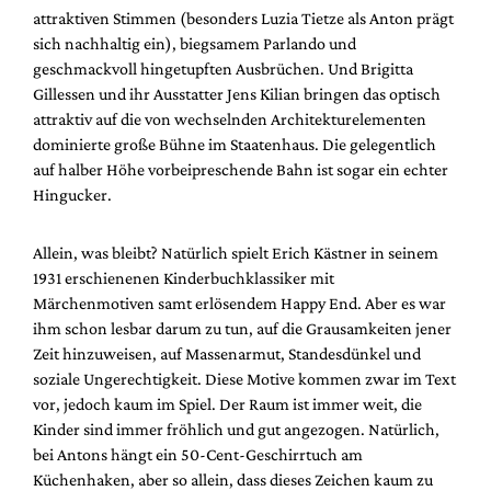
Mediadaten
attraktiven Stimmen (besonders Luzia Tietze als Anton prägt
sich nachhaltig ein), biegsamem Parlando und
Suche
geschmackvoll hingetupften Ausbrüchen. Und Brigitta
Gillessen und ihr Ausstatter Jens Kilian bringen das optisch
attraktiv auf die von wechselnden Architekturelementen
dominierte große Bühne im Staatenhaus. Die gelegentlich
auf halber Höhe vorbeipreschende Bahn ist sogar ein echter
Hingucker.
Allein, was bleibt? Natürlich spielt Erich Kästner in seinem
1931 erschienenen Kinderbuchklassiker mit
Märchenmotiven samt erlösendem Happy End. Aber es war
ihm schon lesbar darum zu tun, auf die Grausamkeiten jener
Zeit hinzuweisen, auf Massenarmut, Standesdünkel und
soziale Ungerechtigkeit. Diese Motive kommen zwar im Text
vor, jedoch kaum im Spiel. Der Raum ist immer weit, die
Kinder sind immer fröhlich und gut angezogen. Natürlich,
bei Antons hängt ein 50-Cent-Geschirrtuch am
Küchenhaken, aber so allein, dass dieses Zeichen kaum zu