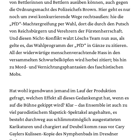
von Bettlerinnen und Bettlern ausüben können, auch gegen
die Ordnungsmacht des Polizeichefs Brown. Hier geht es nur
noch um zwei konkurrierende Wege rechtsaußen: hie die
„PfD“-Machtergreifung per Wahl, dort die durch den Putsch
von Reichsbürgern und Verehrern der Fürstenherrschaft.
Und diesen Nicht-Konflikt walzt Löschs Team nun aus, als
gelte es, das Wahlprogramm der „PfD“ in Gänze zu zitieren.
All der widerwärtige menschenverachtende Hass in den
versammelten Schwurbelköpfen wird herbei zitiert; bis hin
zu Mord- und Vernichtungsphantasien des faschistischen
Mobs.
Hat wohl irgendwann jemand im Lauf der Produktion
gefragt, welchen Effekt all dieses Gedankengut hat, wenn es
auf die Bühne gekippt wird? Klar – das Ensemble ist auch zu
viel parodistischem Slapstick-Spektakel angehalten, es
besteht durchweg aus schlimmstmöglich ausgestatteten
Karikaturen und chargiert auf Deubel komm raus vor Cary
Gaylers Kulissen-Kopie des Nymphenbads im Dresdner