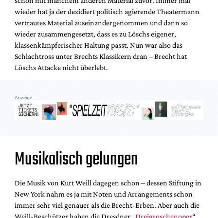
schon mit manchem anderen Material zuvor. Immer mal
Mediadaten
wieder hat ja der dezidiert politisch agierende Theatermann
Suche
vertrautes Material auseinandergenommen und dann so
wieder zusammengesetzt, dass es zu Löschs eigener,
klassenkämpferischer Haltung passt. Nun war also das
Schlachtross unter Brechts Klassikern dran – Brecht hat
Löschs Attacke nicht überlebt.
Anzeige
Musikalisch gelungen
Die Musik von Kurt Weill dagegen schon – dessen Stiftung in
New York nahm es ja mit Noten und Arrangements schon
immer sehr viel genauer als die Brecht-Erben. Aber auch die
Weill-Beschützer haben die Dresdner „
Dreigroschenoper
“