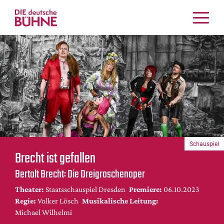
Kritiken
Schauspiel
Musiktheater
Tanz
Crossover
Bühnenwelt
Festivals & Veranstaltungen
Schauspiel
Menschen & Theater
Brecht ist gefallen
Themen
Bertolt Brecht: Die Dreigroschenoper
Internationales
Theater:
Staatsschauspiel Dresden
Premiere:
06.10.2023
Nachrufe
Regie:
Volker Lösch
Musikalische Leitung:
Medientipps
Michael Wilhelmi