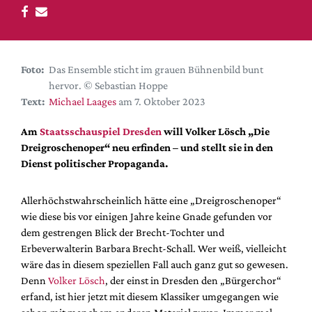
DdB-map
Kalender
Premierensuche
Foto:
Das Ensemble sticht im grauen Bühnenbild bunt
Festival-Planer
hervor. © Sebastian Hoppe
Hefte
Text:
Michael Laages
am 7. Oktober 2023
Alle Hefte
Am
Staatsschauspiel Dresden
will Volker Lösch „Die
Leseproben
Dreigroschenoper“ neu erfinden – und stellt sie in den
Dienst politischer Propaganda.
Podcast
Service
Allerhöchstwahrscheinlich hätte eine „Dreigroschenoper“
wie diese bis vor einigen Jahre keine Gnade gefunden vor
Shop / Abo
dem gestrengen Blick der Brecht-Tochter und
Newsletter
Erbeverwalterin Barbara Brecht-Schall. Wer weiß, vielleicht
Redaktion
wäre das in diesem speziellen Fall auch ganz gut so gewesen.
Autor:innen
Denn
Volker Lösch
, der einst in Dresden den „Bürgerchor“
erfand, ist hier jetzt mit diesem Klassiker umgegangen wie
Partner