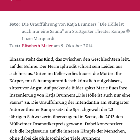
DdB-map
Kalender
Premierensuche
Foto:
Die Uraufführung von Katja Brunners "Die Hölle ist
auch nur eine Sauna" am Stuttgarter Theater Rampe ©
Festival-Planer
Luzie Marquardt
Hefte
Text:
Elisabeth Maier
am 9. Oktober 2014
Alle Hefte
Einsam steht das Kind, das zwischen den Geschlechtern lebt,
Leseproben
auf der Bühne. Der Hermaphrodit schreit sein Leiden aus
sich heraus. Unten im Kellerverlies kauert die Mutter. Ihr
Podcast
Körper, mit Schaumgummifleisch künstlich aufgeblasen,
Service
zittert vor Angst. Auf packende Bilder spitzt Marie Bues ihre
Inszenierung von Katja Brunners „Die Hölle ist auch nur eine
Shop / Abo
Sauna“ zu. Die Uraufführung der Intendantin am Stuttgarter
Newsletter
Autorentheater Rampe setzt die Sprachgewalt der 23-
Redaktion
jährigen Schweizerin überzeugend in Szene, die 2013 den
Mülheimer Dramatikerpreis gewann. Dabei konzentriert
Autor:innen
sich die Regisseurin auf die inneren Kämpfe der Menschen,
Partner
ohne dabei die philosophische Tiefe Brunners