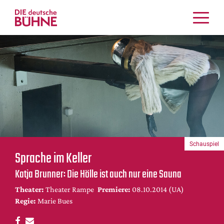
Kritiken
Schauspiel
Musiktheater
Tanz
Crossover
Bühnenwelt
Festivals & Veranstaltungen
Schauspiel
Menschen & Theater
Sprache im Keller
Themen
Katja Brunner: Die Hölle ist auch nur eine Sauna
Internationales
Theater:
Theater Rampe
Premiere:
08.10.2014 (UA)
Nachrufe
Regie:
Marie Bues
Medientipps