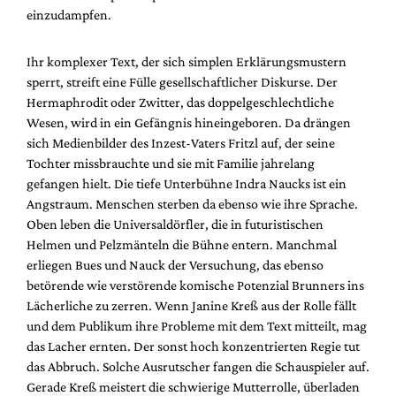
Mediadaten
einzudampfen.
Suche
Ihr komplexer Text, der sich simplen Erklärungsmustern
sperrt, streift eine Fülle gesellschaftlicher Diskurse. Der
Hermaphrodit oder Zwitter, das doppelgeschlechtliche
Wesen, wird in ein Gefängnis hineingeboren. Da drängen
sich Medienbilder des Inzest-Vaters Fritzl auf, der seine
Tochter missbrauchte und sie mit Familie jahrelang
gefangen hielt. Die tiefe Unterbühne Indra Naucks ist ein
Angstraum. Menschen sterben da ebenso wie ihre Sprache.
Oben leben die Universaldörfler, die in futuristischen
Helmen und Pelzmänteln die Bühne entern. Manchmal
erliegen Bues und Nauck der Versuchung, das ebenso
betörende wie verstörende komische Potenzial Brunners ins
Lächerliche zu zerren. Wenn Janine Kreß aus der Rolle fällt
und dem Publikum ihre Probleme mit dem Text mitteilt, mag
das Lacher ernten. Der sonst hoch konzentrierten Regie tut
das Abbruch. Solche Ausrutscher fangen die Schauspieler auf.
Gerade Kreß meistert die schwierige Mutterrolle, überladen