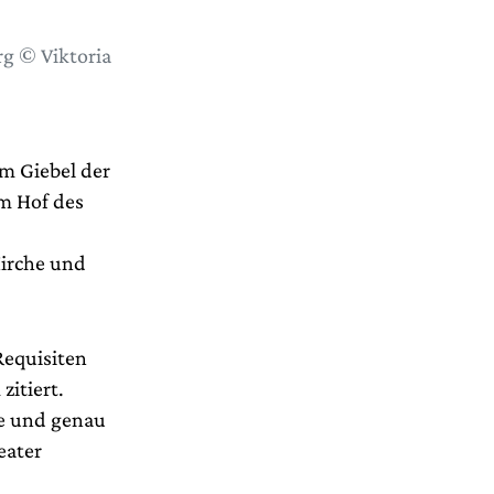
g © Viktoria
m Giebel der
m Hof des
Hirche und
Requisiten
zitiert.
ke und genau
eater