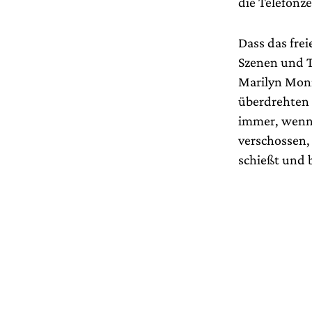
die Telefonze
Dass das fre
Szenen und T
Marilyn Monr
überdrehten 
immer, wenn 
verschossen,
schießt und 