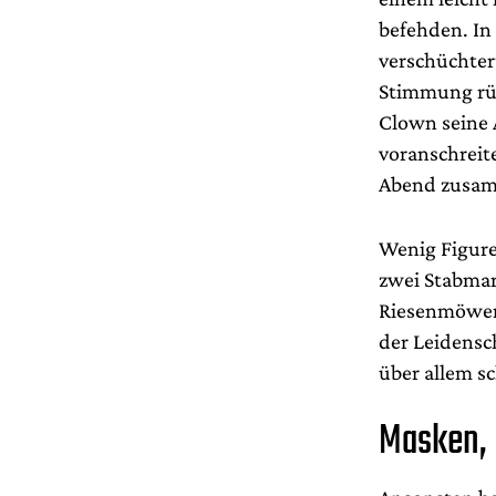
befehden. In
verschüchter
Stimmung rüp
Clown seine 
voranschreite
Abend zusa
Wenig Figuren
zwei Stabmar
Riesenmöwen 
der Leidensch
über allem s
Masken, 