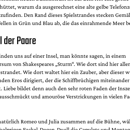
hüttet, warum da ausgerechnet eine alte gelbe Telefonze
uszufinden. Den Rand dieses Spielstrandes stecken Gemä
len in Grün und Blau ab, die das einrahmende Meer b
l der Paare
inden uns auf einer Insel, man könnte sagen, in einem
rsum von Shakespeares „Sturm“. Wie dort sind hier aller
trandet. Wie dort waltet hier ein Zauber, aber dieser 
den Eros dirigiert, der die Schiffbrüchigen miteinande
. Liebe bildet denn auch den sehr roten Faden der Insz
usschmückt und amouröse Verstrickungen in vielen Fa
türlich Romeo und Julia zusammen auf die Bühne, wäh
 holprigen Fackel-Degen-Duell die Capulets und Monta