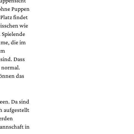
Puppensicht
 ohne Puppen
Platz findet
bisschen wie
n Spielende
üme, die im
nem
sind. Dass
 normal.
können das
deen. Da sind
h aufgestellt
werden
annschaft in