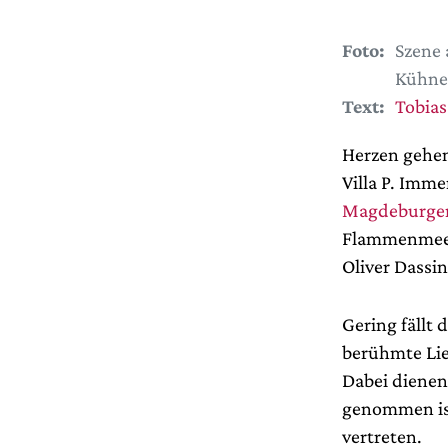
Foto:
Szene 
Kühne
Text:
Tobias
Herzen gehen
Villa P. Imm
Magdeburger
Flammenmeer 
Oliver Dassin
Gering fällt
berühmte Lie
Dabei dienen
genommen ist
vertreten.