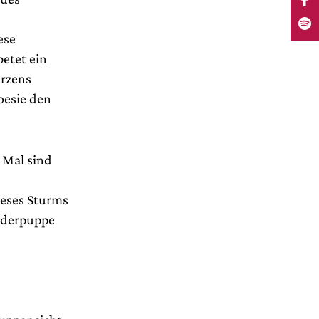
ese
etet ein
erzens
oesie den
. Mal sind
ieses Sturms
iederpuppe