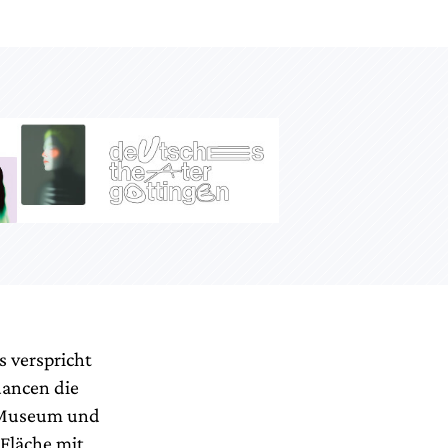
s verspricht
uancen die
t Museum und
Fläche mit