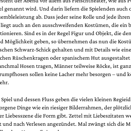
steht der Abend vor allem aus Fleischtheater, wie aus 
el genannt wird. Und darin liefern die Spielenden auch
embleleistung ab. Dass jeder seine Rolle und jede ihren 
, liegt auch an den ausschweifenden Kostümen, die ein 
ionieren. Sind es in der Regel Figur und Objekt, die de
nd Möglichkeit geben, so übernehmen das nun die Kost
sischen Schwarz-Schick gehalten und mit Details wie ei
ichen Rüschenkragen oder spanischem Hut ausgestaltet 
nchmal Hosen tragen, Männer teilweise Röcke, ist ganz
rumpfhosen sollen keine Lacher mehr besorgen – und 
ehr.
 Spiel und dessen Fluss geben die vielen kleinen Regiei
rgene Dinge wie ein riesiger Bilderrahmen, der plötzlic
er Liebesszene die Form gibt. Zettel mit Liebeszitaten 
 und nach Verlesen angezündet. Mal zwängt sich die M