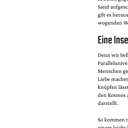
Sand aufgesc
gilt es hera
wogenden Wel
Eine Inse
Denn wir bef
Parallelunive
Menschen ges
Liebe machen
knüpfen lässt
den Kosmos a
darstellt.
So kommen na
einem leicht