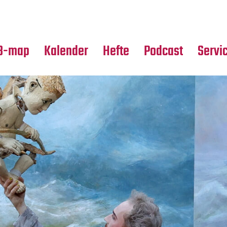
Premierensuche
Alle Hefte
Partne
Festival-Planer
Leseproben
Media
B-map
Kalender
Hefte
Podcast
Servi