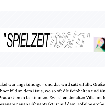
akel war angekündigt – und das wird satt erfüllt. Große
hnenbild an dem Haus, wo so oft die Feinheiten und N
 Produktionen bestimmen. Zwischen der alten Villa mi
ossenem neuen Bühnentrakt ist auf dem Hof eine große 