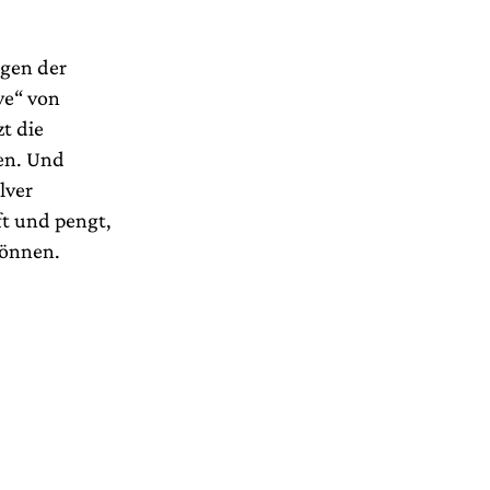
ngen der
ve“ von
t die
zen. Und
lver
ft und pengt,
können.