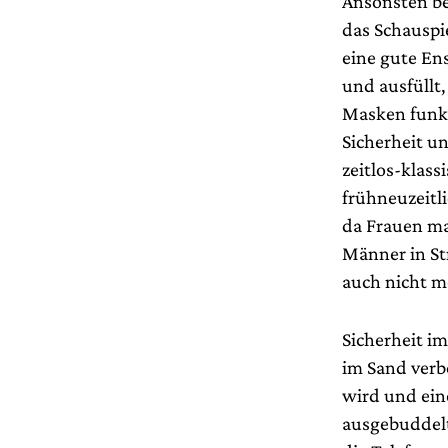
Ansonsten be
das Schauspi
eine gute Ens
und ausfüllt
Masken funkt
Sicherheit u
zeitlos-klas
frühneuzeitl
da Frauen ma
Männer in St
auch nicht m
Sicherheit im
im Sand verbo
wird und ein
ausgebuddelt