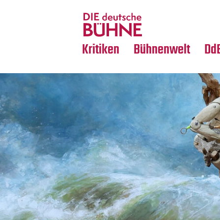
Tanz
Nachrufe
Crossover
Medientipps
Kritiken
Bühnenwelt
Dd