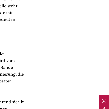
lle steht,
lde mit
edeuten.
lei
wird vom
r Bande
enierung, die
cetten
rend sich in
gues