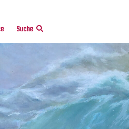
r
daten
ce
Suche