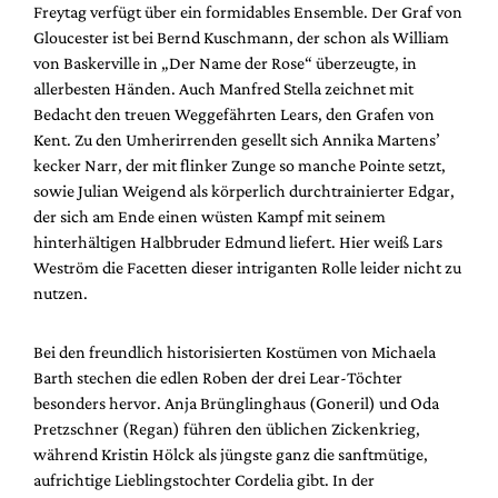
Freytag verfügt über ein formidables Ensemble. Der Graf von
Gloucester ist bei Bernd Kuschmann, der schon als William
von Baskerville in „Der Name der Rose“ überzeugte, in
allerbesten Händen. Auch Manfred Stella zeichnet mit
Bedacht den treuen Weggefährten Lears, den Grafen von
Kent. Zu den Umherirrenden gesellt sich Annika Martens’
kecker Narr, der mit flinker Zunge so manche Pointe setzt,
sowie Julian Weigend als körperlich durchtrainierter Edgar,
der sich am Ende einen wüsten Kampf mit seinem
hinterhältigen Halbbruder Edmund liefert. Hier weiß Lars
Weström die Facetten dieser intriganten Rolle leider nicht zu
nutzen.
Bei den freundlich historisierten Kostümen von Michaela
Barth stechen die edlen Roben der drei Lear-Töchter
besonders hervor. Anja Brünglinghaus (Goneril) und Oda
Pretzschner (Regan) führen den üblichen Zickenkrieg,
während Kristin Hölck als jüngste ganz die sanftmütige,
aufrichtige Lieblingstochter Cordelia gibt. In der