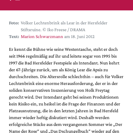
DdB-map
Kalender
Premierensuche
Foto:
Volker Lechtenbrink als Lear in der Hersfelder
Stiftsruine. © Iko Freese / DRAMA
Festival-Planer
Text:
Marion Schwarzmann
am 18. Juni 2012
Hefte
Er kennt die Bühne wie seine Westentasche, steht er doch
Alle Hefte
seit 1966 regelmäßig auf ihr und leitete sogar von 1995 bis
Leseproben
1997 die Bad Hersfelder Festspiele als Intendant. Nun kehrt
der 67-Jährige zurück, um als König Lear die Apsis zu
Podcast
durchschreiten. Die Altersrolle schlechthin – auch für Volker
Service
Lechtenbrink eine enorme Herausforderung, der er in der
soliden konservativen Inszenierung von Holk Freytag
Shop / Abo
gerecht wird. Der Intendant geht bei seinen Produktionen
Newsletter
kein Risiko ein, zu heikel ist die Frage der Finanzen und der
Redaktion
Platzausnutzung, die in den letzten Jahren in Bad Hersfeld
immer wieder heftig diskutiert wird. Deshalb werden
Autor:innen
erfolgreiche Stücke aus dem vergangenen Sommer wie „Der
Partner
Name der Rose“ und „Das Dschungelbuch“ wieder auf den