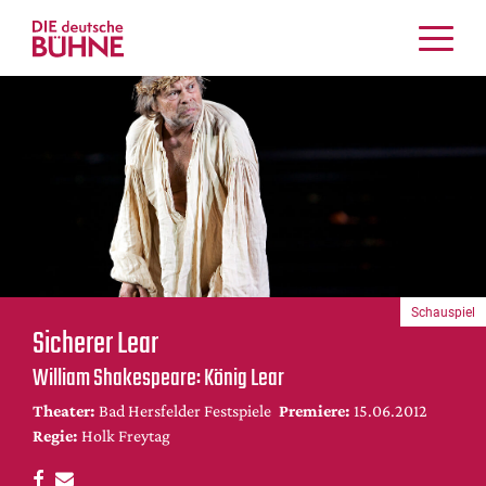
Kritiken
Schauspiel
Musiktheater
Tanz
Crossover
Bühnenwelt
Festivals & Veranstaltungen
Schauspiel
Menschen & Theater
Sicherer Lear
Themen
William Shakespeare: König Lear
Internationales
Theater:
Bad Hersfelder Festspiele
Premiere:
15.06.2012
Nachrufe
Regie:
Holk Freytag
Medientipps