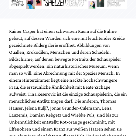
Rainer Casper hat einen schwarzen Raum auf die Bühne
gebaut, auf dessen Wänden sich eine mit leuchtender Kreide
gezeichnete Bildergalerie eröffnet. Abbildungen von
Quallen, Krokodilen, Menschen und deren Schädeln.
Bildschirme, auf denen bewegte Portraits der Schauspieler
abgespielt werden. Ein naturhistorisches Museum, wenn
man so will. Eine Abrechnung mit der Spezies Mensch. In
einem Hinterzimmer liegt eine nackte hochschwangere
Frau, die erstaunliche Ähnlichkeit mit Beate Zschäpe
aufweist. Tina Keserovic ist die einzige Schauspielerin, die ein
menschliches Antlitz tragen darf. Die anderen, Thomas
Hauser, Jelena Kulji?, Jonas Grunder-Culemann, Lena
Lauzemis, Damian Rebgetz und Wiebke Puls, sind bis zur
Unkenntlichkeit entstellt: Rot-orange geschminkt, mit
Elfenohren und einem Kranz aus weißen Haaren sehen sie
aus, als wären sie nicht von dieser Welt. Und möglicherweise