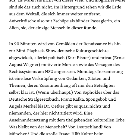
sind sie das auch nicht. Im Hintergrund sehen wir die Erde
aus dem Weltall, die sich immer weiter entfernt.
Außerirdische also mit Zschäpe als blinder Passagierin, ein
Alien, sie, der einzige Mensch in dieser Runde.
In 90 Minuten wird von Gemälden der Renaissance bis hin
zur Mini-Playback-Show deutsche Kulturgeschichte
abgewickelt, allerlei politisch (Kurt Eisner) und privat (Ernst
August Wagner) motivierte Morde sowie das Versagen des
Rechtssystems am NSU angerissen. Mondtags Inszenierung
ist eine lose Verknüpfung von Gedanken, Zitaten und
Themen, deren Zusammenhang oft nur den Beteiligten
selbst klar ist. (Wenn überhaupt.) Von Sophokles über das
Deutsche Strafgesetzbuch, Franz Kafka, Spongebob und
Angela Merkel bis Dr. Oetker gibt es quasi nichts und
niemanden, der hier nicht zitiert wird. Eine
Auseinandersetzung mit dem titelgebenden kulturellen Erbe:
Was bleibt von der Menscheit? Von Deutschland? Von
München? Und die große Frage: Hilft Kultur beim