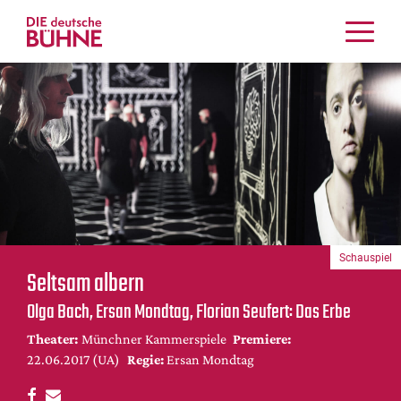
Kritiken
Schauspiel
Musiktheater
Tanz
Crossover
Bühnenwelt
Festivals & Veranstaltungen
Schauspiel
Menschen & Theater
Seltsam albern
Themen
Olga Bach, Ersan Mondtag, Florian Seufert: Das Erbe
Internationales
Theater:
Münchner Kammerspiele
Premiere:
Nachrufe
22.06.2017 (UA)
Regie:
Ersan Mondtag
Medientipps