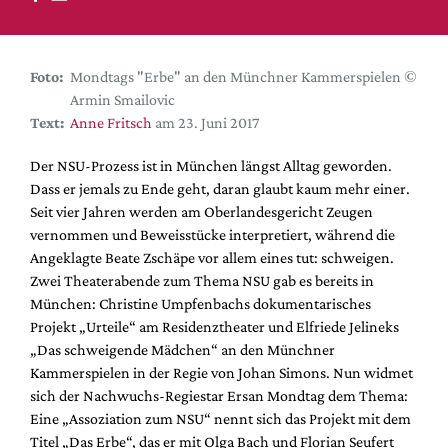
DdB-map
Kalender
Premierensuche
Foto:
Mondtags "Erbe" an den Münchner Kammerspielen ©
Armin Smailovic
Festival-Planer
Text:
Anne Fritsch
am 23. Juni 2017
Hefte
Der NSU-Prozess ist in München längst Alltag geworden.
Alle Hefte
Dass er jemals zu Ende geht, daran glaubt kaum mehr einer.
Leseproben
Seit vier Jahren werden am Oberlandesgericht Zeugen
vernommen und Beweisstücke interpretiert, während die
Podcast
Angeklagte Beate Zschäpe vor allem eines tut: schweigen.
Service
Zwei Theaterabende zum Thema NSU gab es bereits in
München: Christine Umpfenbachs dokumentarisches
Shop / Abo
Projekt „Urteile“ am Residenztheater und Elfriede Jelineks
Newsletter
„Das schweigende Mädchen“ an den Münchner
Redaktion
Kammerspielen in der Regie von Johan Simons. Nun widmet
sich der Nachwuchs-Regiestar Ersan Mondtag dem Thema:
Autor:innen
Eine „Assoziation zum NSU“ nennt sich das Projekt mit dem
Partner
Titel „Das Erbe“, das er mit Olga Bach und Florian Seufert