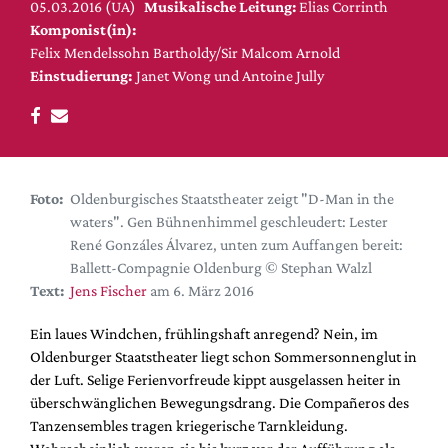
DdB-map
05.03.2016 (UA)
Musikalische Leitung:
Elias Corrinth
Komponist(in):
Kalender
Felix Mendelssohn Bartholdy/Sir Malcom Arnold
Einstudierung:
Janet Wong und Antoine Jully
Premierensuche
Festival-Planer
Hefte
Alle Hefte
Foto:
Oldenburgisches Staatstheater zeigt "D-Man in the
Leseproben
waters". Gen Bühnenhimmel geschleudert: Lester
Podcast
René Gonzáles Álvarez, unten zum Auffangen bereit:
Ballett-Compagnie Oldenburg © Stephan Walzl
Service
Text:
Jens Fischer
am 6. März 2016
Shop / Abo
Ein laues Windchen, frühlingshaft anregend? Nein, im
Newsletter
Oldenburger Staatstheater liegt schon Sommersonnenglut in
Redaktion
der Luft. Selige Ferienvorfreude kippt ausgelassen heiter in
Autor:innen
überschwänglichen Bewegungsdrang. Die Compañeros des
Tanzensembles tragen kriegerische Tarnkleidung.
Partner