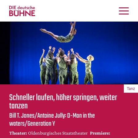
Kritiken
Schauspiel
Musiktheater
Tanz
Crossover
Bühnenwelt
Festivals & Veranstaltungen
Tanz
Menschen & Theater
Schneller laufen, höher springen, weiter
Themen
tanzen
Internationales
Bill T. Jones/Antoine Jully: D-Man in the
Nachrufe
waters/Generation Y
Medientipps
Theater:
Oldenburgisches Staatstheater
Premiere: