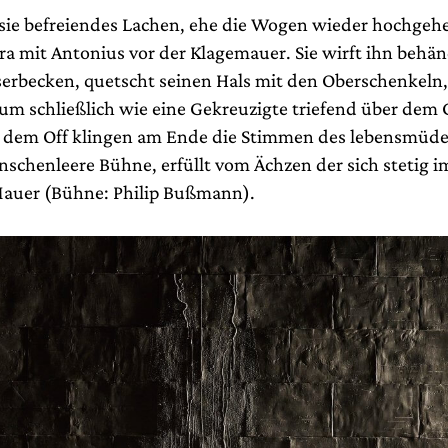
 sie befreiendes Lachen, ehe die Wogen wieder hochge
ra mit Antonius vor der Klagemauer. Sie wirft ihn behän
serbecken, quetscht seinen Hals mit den Oberschenkeln,
 um schließlich wie eine Gekreuzigte triefend über dem 
 dem Off klingen am Ende die Stimmen des lebensmüde
nschenleere Bühne, erfüllt vom Ächzen der sich stetig i
auer (Bühne: Philip Bußmann).