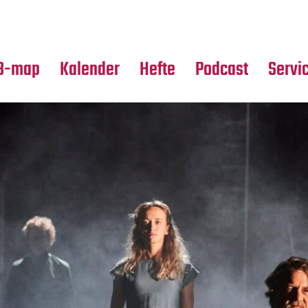
Premierensuche
Alle Hefte
Partne
Festival-Planer
Leseproben
Media
B-map
Kalender
Hefte
Podcast
Servi