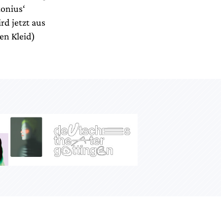
tonius‘
d jetzt aus
en Kleid)