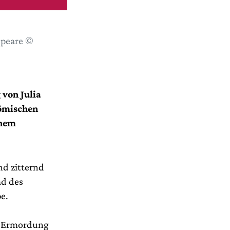
speare ©
 von Julia
Römischen
chem
nd zitternd
md des
e.
er Ermordung