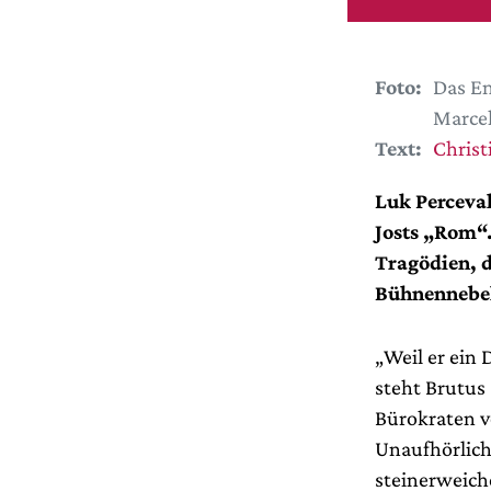
Foto:
Das En
Marcel
Text:
Christ
Luk Perceval
Josts „Rom“
Tragödien, d
Bühnennebel
„Weil er ein
steht Brutu
Bürokraten v
Unaufhörlich
steinerweich