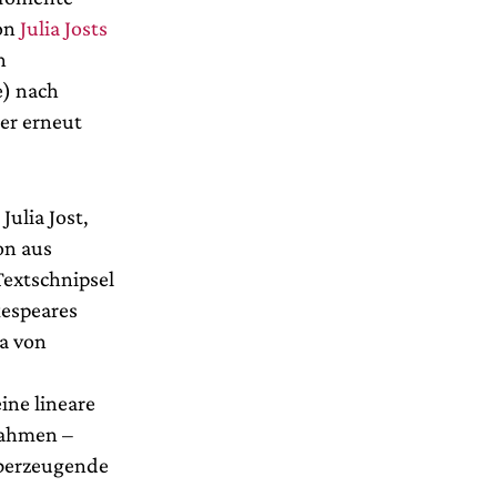
on
Julia Josts
n
) nach
er erneut
ulia Jost,
on aus
Textschnipsel
kespeares
wa von
ine lineare
nahmen –
überzeugende