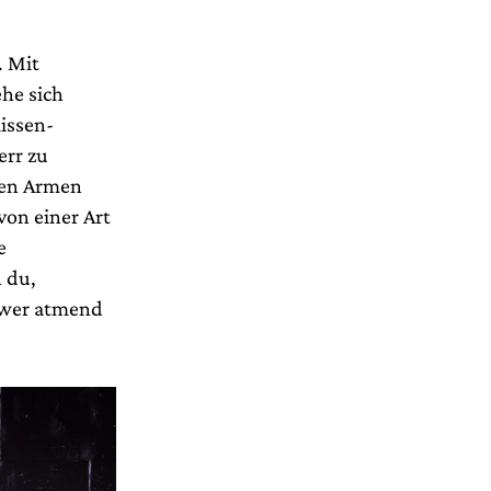
. Mit
he sich
issen-
err zu
den Armen
von einer Art
e
 du,
chwer atmend