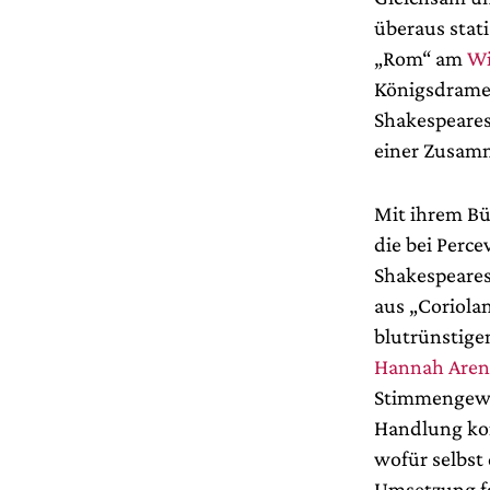
überaus stat
„Rom“ am
Wi
Königsdrame
Shakespeares
einer Zusam
Mit ihrem Bü
die bei Perce
Shakespeares
aus „Coriola
blutrünstige
Hannah Aren
Stimmengewirr
Handlung kon
wofür selbst
Umsetzung f