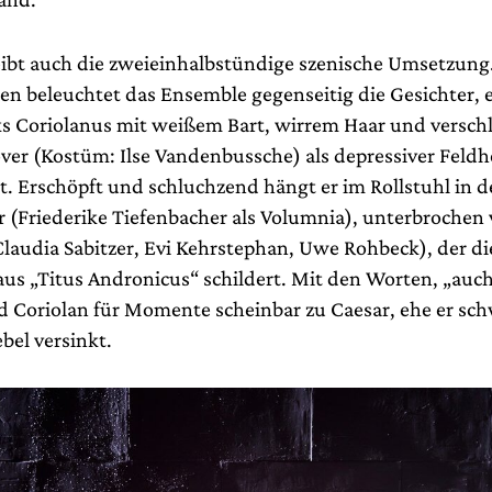
eibt auch die zweieinhalbstündige szenische Umsetzung
n beleuchtet das Ensemble gegenseitig die Gesichter, e
s Coriolanus mit weißem Bart, wirrem Haar und verschl
ver (Kostüm: Ilse Vandenbussche) als depressiver Feldh
t. Erschöpft und schluchzend hängt er im Rollstuhl in 
r (Friederike Tiefenbacher als Volumnia), unterbrochen 
laudia Sabitzer, Evi Kehrstephan, Uwe Rohbeck), der di
aus „Titus Andronicus“ schildert. Mit den Worten, „auch
rd Coriolan für Momente scheinbar zu Caesar, ehe er s
el versinkt.