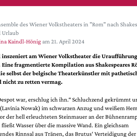
semble des Wiener Volkstheaters in "Rom" nach Shake
 Urlaub
ina Kaindl-Hönig
am 21. April 2024
 inszeniert am Wiener Volkstheater die Uraufführung
. Eine fragmentierte Kompilation aus Shakespeares 
ie selbst der belgische Theaterkünstler mit pathetis
 nicht zu retten vermag.
 Despot war, erschlug ich ihn.“ Schluchzend gekrümmt u
s (Lavinia Nowak) im schwarzen Anzug und weißem He
or der hell erleuchteten Steinmauer an der Bühnenramp
 fließt Wasser über die massive Wand. Ein gleichsam
endes Rinnsal aus Tränen, das Brutus‘ Verteidigung d