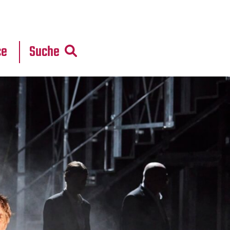
r
daten
ce
Suche