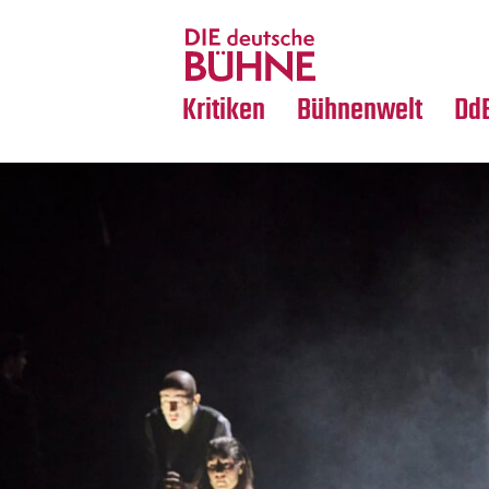
Tanz
Nachrufe
Crossover
Medientipps
Kritiken
Bühnenwelt
Dd