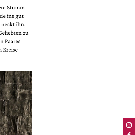
hen: Stumm
de ins gut
 neckt ihn,
Geliebten zu
n Paares
m Kreise