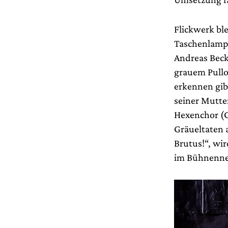
Flickwerk bl
Taschenlampe
Andreas Beck
grauem Pullo
erkennen gib
seiner Mutte
Hexenchor (C
Gräueltaten 
Brutus!“, wi
im Bühnenneb