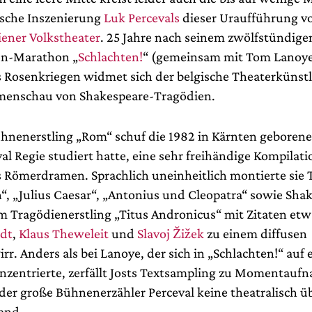
ische Inszenierung
Luk Percevals
dieser Uraufführung v
ener Volkstheater
. 25 Jahre nach seinem zwölfstündige
n-Marathon „
Schlachten!
“ (gemeinsam mit Tom Lanoye
 Rosenkriegen widmet sich der belgische Theaterkünstl
menschau von Shakespeare-Tragödien.
hnenerstling „Rom“ schuf die 1982 in Kärnten geborene J
val Regie studiert hatte, eine sehr freihändige Kompilati
 Römerdramen. Sprachlich uneinheitlich montierte sie 
n“, „Julius Caesar“, „Antonius und Cleopatra“ sowie Sha
m Tragödienerstling „Titus Andronicus“ mit Zitaten et
dt
,
Klaus Theweleit
und
Slavoj Žižek
zu einem diffusen
. Anders als bei Lanoye, der sich in „Schlachten!“ auf e
zentrierte, zerfällt Josts Textsampling zu Momentauf
 der große Bühnenerzähler Perceval keine theatralisch 
and.