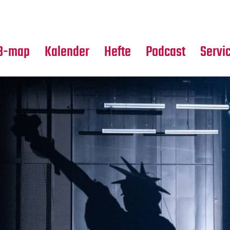
Premierensuche
Alle Hefte
Partne
Festival-Planer
Leseproben
Media
B-map
Kalender
Hefte
Podcast
Servi