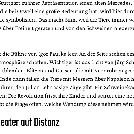
Stuttgart zu ihrer Repräsentation einen alten Mercedes.
ie bei Orwell eine große Bedeutung hat, wird hier durc
ue symbolisiert. Das macht Sinn, weil die Tiere immer w
s über Freiheit geraten und von den Schweinen niederg
 die Bühne von Igor Pauška leer. An der Seite stehen ein
tmosphäre schaffen. Wichtiger ist das Licht von Jörg Sc
htblenden, Blitzen und Gassen, die mit Neonröhren ges
nde dann fallen die Tiere mit Messern über Napoleon h
hrer, den Julian Lehr aasige Züge gibt. Ein Schweineka
n: Die Revolution frisst ihre Kinder und startet eine ne
ibt die Frage offen, welche Wendung diese nehmen wird
eater auf Distanz