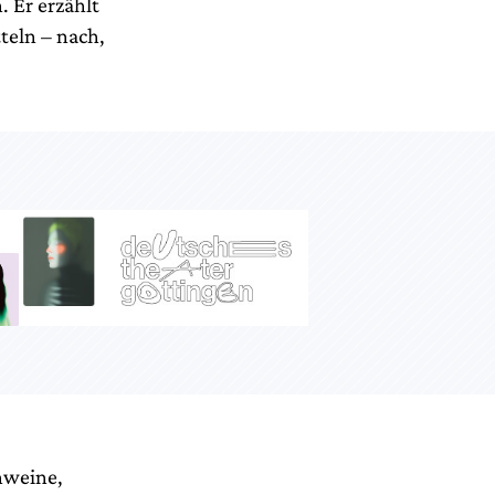
. Er erzählt
teln – nach,
hweine,