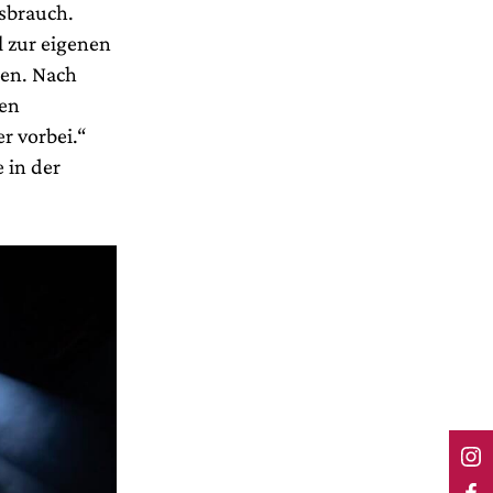
sbrauch.
l zur eigenen
ren. Nach
hen
er vorbei.“
 in der