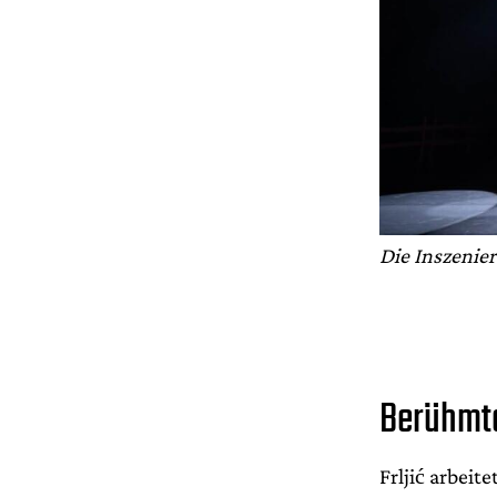
Die Inszenier
Berühmte
Frljić arbeit