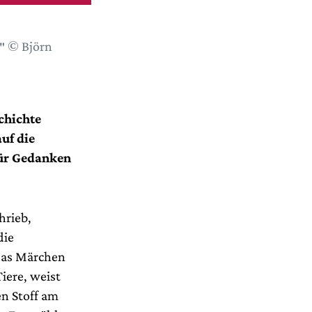
e″ © Björn
chichte
uf die
für Gedanken
hrieb,
die
das Märchen
iere, weist
en Stoff am