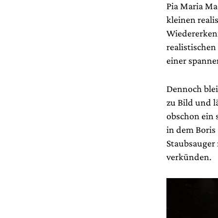
Pia Maria Mac
kleinen real
Wiedererken
realistische
einer spanne
Dennoch bleib
zu Bild und 
obschon ein 
in dem Boris
Staubsauger 
verkünden.