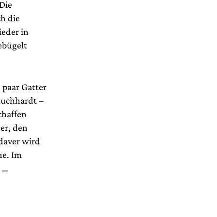
 Die
h die
ieder in
ebügelt
 paar Gatter
huchhardt –
chaffen
er, den
daver wird
ue. Im
 …