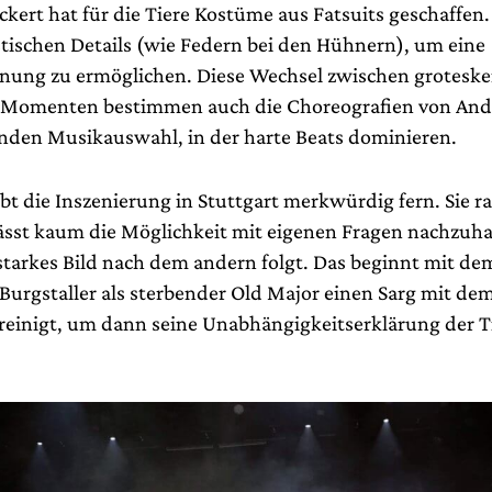
kert hat für die Tiere Kostüme aus Fatsuits geschaffen. 
istischen Details (wie Federn bei den Hühnern), um eine
nung zu ermöglichen. Diese Wechsel zwischen grotesk
n Momenten bestimmen auch die Choreografien von Andr
nden Musikauswahl, in der harte Beats dominieren.
t die Inszenierung in Stuttgart merkwürdig fern. Sie ra
lässt kaum die Möglichkeit mit eigenen Fragen nachzuh
starkes Bild nach dem andern folgt. Das beginnt mit dem
 Burgstaller als sterbender Old Major einen Sarg mit de
reinigt, um dann seine Unabhängigkeitserklärung der T