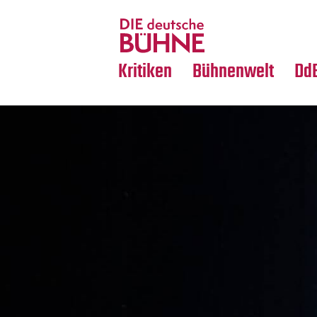
Tanz
Nachrufe
Crossover
Medientipps
Kritiken
Bühnenwelt
Dd