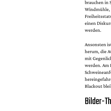
brauchen in 
Windmühle, d
Freiheitsstat
einen Diskur
werden.
Ansonsten ist
herum, die A
mit Gegenlic
werden. Am E
Schweineanfü
hereingefahre
Blackout ble
Bilder-Th