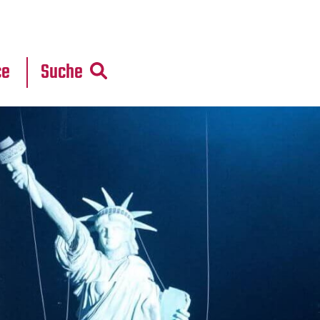
r
daten
ce
Suche