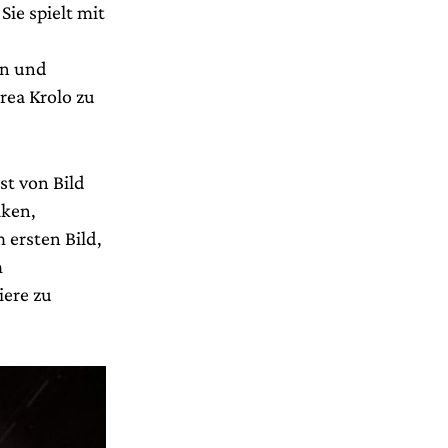
Sie spielt mit
en und
ea Krolo zu
st von Bild
aken,
 ersten Bild,
m
iere zu