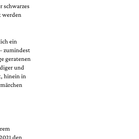
er schwarzes
t werden
ch ein
 – zumindest
ge geratenen
ndiger und
, hinein in
ermärchen
ihrem
 2021 den