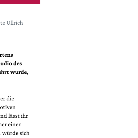
te Ullrich
artens
Studio des
ührt wurde,
er die
otiven
nd lässt ihr
er einen
n würde sich