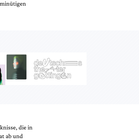
-minütigen
nisse, die in
iat ab und