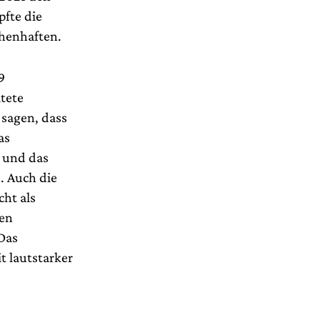
pfte die
henhaften.
9
tete
sagen, dass
as
 und das
. Auch die
cht als
ven
 Das
t lautstarker