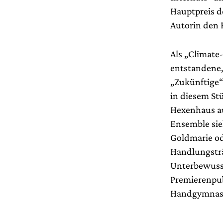
Hauptpreis d
Autorin den 
Als „Climate
entstandene,
„Zukünftige“
in diesem St
Hexenhaus au
Ensemble sie
Goldmarie od
Handlungsträ
Unterbewusst
Premierenpubl
Handgymnast