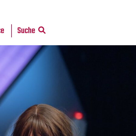
r
daten
ce
Suche