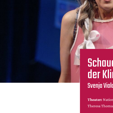
Schau
der Kl
Svenja Viol
Theater:
Natio
Theresa Thoma