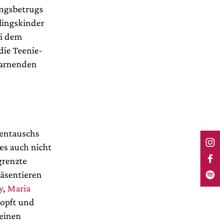
ungsbetrugs
lingskinder
ei dem
die Teenie-
 warnenden
lentauschs
es auch nicht
grenzte
räsentieren
y
,
Maria
zopft und
 einen