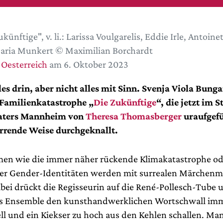
künftige", v. li.: Larissa Voulgarelis, Eddie Irle, Antoinet
aria Munkert © Maximilian Borchardt
 Oesterreich
am 6. Oktober 2023
eles drin, aber nicht alles mit Sinn. Svenja Viola Bung
 Familienkatastrophe „
Die Zukünftige
“, die jetzt im 
aters Mannheim von
Theresa Thomasberger
uraufgef
irrende Weise durchgeknallt.
men wie die immer näher rückende Klimakatastrophe od
er Gender-Identitäten werden mit surrealen Märchenm
bei drückt die Regisseurin auf die René-Pollesch-Tube u
es Ensemble den kunsthandwerklichen Wortschwall imm
ell und ein Kiekser zu hoch aus den Kehlen schallen. Ma