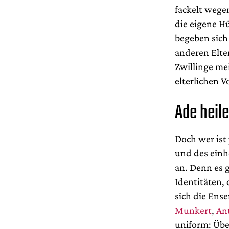
fackelt wege
die eigene H
begeben sich
anderen Elte
Zwillinge me
elterlichen V
Ade heil
Doch wer ist
und des einh
an. Denn es 
Identitäten, 
sich die Ens
Munkert
,
Ant
uniform: Übe