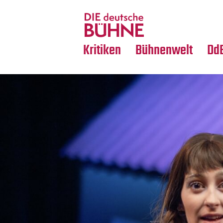
Tanz
Nachrufe
Crossover
Medientipps
Kritiken
Bühnenwelt
Dd