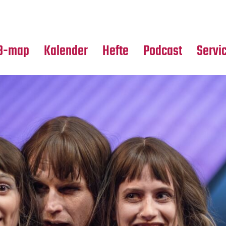
Premierensuche
Alle Hefte
Partne
Festival-Planer
Leseproben
Media
B-map
Kalender
Hefte
Podcast
Servi