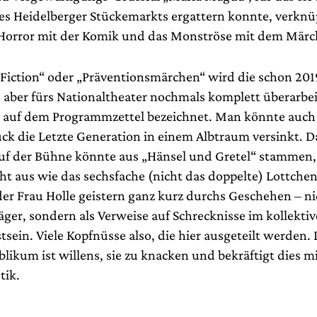
es Heidelberger Stückemarkts ergattern konnte, verknü
Horror mit der Komik und das Monströse mit dem Märc
-Fiction“ oder „Präventionsmärchen“ wird die schon 201
 aber fürs Nationaltheater nochmals komplett überarbei
 auf dem Programmzettel bezeichnet. Man könnte auch 
ück die Letzte Generation in einem Albtraum versinkt. D
f der Bühne könnte aus „Hänsel und Gretel“ stammen,
ht aus wie das sechsfache (nicht das doppelte) Lottchen
er Frau Holle geistern ganz kurz durchs Geschehen – ni
ger, sondern als Verweise auf Schrecknisse im kollekti
sein. Viele Kopfnüsse also, die hier ausgeteilt werden.
ikum ist willens, sie zu knacken und bekräftigt dies mi
ik.