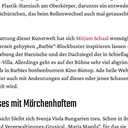
 Plastik-Harnisch am Oberkörper, darunter ein entwed
Schürzchen, das beim Rollenwechsel auch mal getausch
tattung dieser Kunstwelt hat sich
Mirjam Schaal
womögli
rzeit gehypten „Barbie“-Blockbuster inspirieren lassen
gebung der Harnische und der Dachziegel der in Schiefla
Villa. Allerdings geht es auf der Bühne sehr viel abgrü
als in Barbies bonbonbuntem Kino-Biotop. Ade heile Welt
der auch mit Andeutungen auf dieses oder jenes Schau
lt wird.
ses mit Märchenhaftem
sicht bleibt sich Svenja Viola Bungarten treu. Schon in 
nd Vergewaltigungs-Grusical „Maria Magda“, für das sie