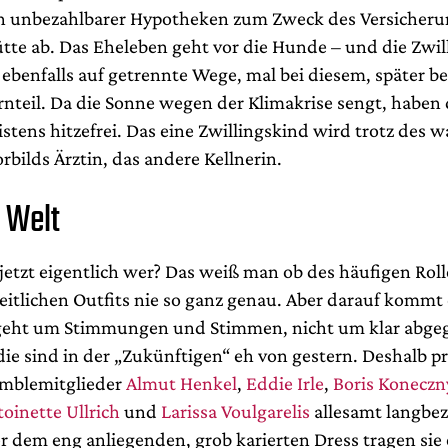
n unbezahlbarer Hypotheken zum Zweck des Versicher
ütte ab. Das Eheleben geht vor die Hunde – und die Zwil
 ebenfalls auf getrennte Wege, mal bei diesem, später b
rnteil. Da die Sonne wegen der Klimakrise sengt, haben 
istens hitzefrei. Das eine Zwillingskind wird trotz des
orbilds Ärztin, das andere Kellnerin.
e Welt
 jetzt eigentlich wer? Das weiß man ob des häufigen Rol
eitlichen Outfits nie so ganz genau. Aber darauf kommt 
geht um Stimmungen und Stimmen, nicht um klar abge
die sind in der „Zukünftigen“ eh von gestern. Deshalb p
emblemitglieder
Almut Henkel
,
Eddie Irle
,
Boris Koneczn
oinette Ullrich
und
Larissa Voulgarelis
allesamt langbe
r dem eng anliegenden, grob karierten Dress tragen sie