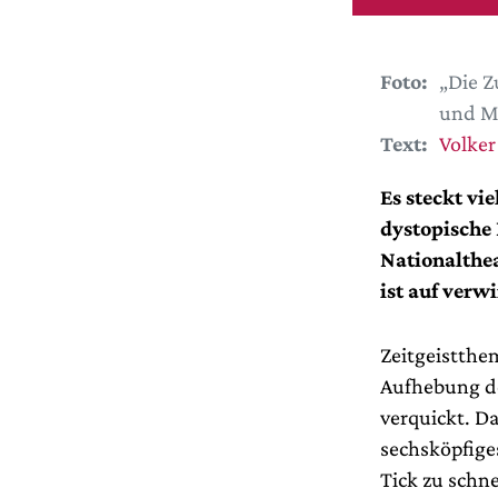
Foto:
„Die Zu
und M
Text:
Volker
Es steckt vi
dystopische
Nationalthe
ist auf verw
Zeitgeistthe
Aufhebung d
verquickt. Da
sechsköpfig
Tick zu schn