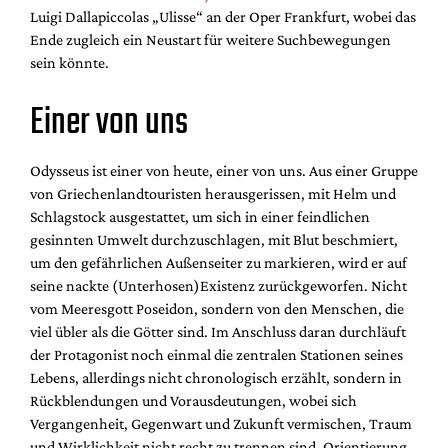
Mediadaten
Luigi Dallapiccolas „Ulisse“ an der Oper Frankfurt, wobei das
Ende zugleich ein Neustart für weitere Suchbewegungen
Suche
sein könnte.
Einer von uns
Odysseus ist einer von heute, einer von uns. Aus einer Gruppe
von Griechenlandtouristen herausgerissen, mit Helm und
Schlagstock ausgestattet, um sich in einer feindlichen
gesinnten Umwelt durchzuschlagen, mit Blut beschmiert,
um den gefährlichen Außenseiter zu markieren, wird er auf
seine nackte (Unterhosen)Existenz zurückgeworfen. Nicht
vom Meeresgott Poseidon, sondern von den Menschen, die
viel übler als die Götter sind. Im Anschluss daran durchläuft
der Protagonist noch einmal die zentralen Stationen seines
Lebens, allerdings nicht chronologisch erzählt, sondern in
Rückblendungen und Vorausdeutungen, wobei sich
Vergangenheit, Gegenwart und Zukunft vermischen, Traum
und Wirklichkeit nicht recht zu trennen sind. Orientierung