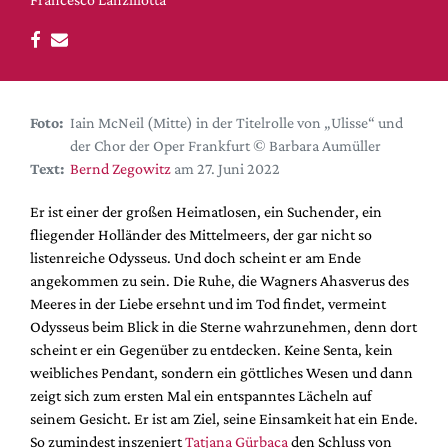
DdB-map
Kalender
Premierensuche
Festival-Planer
Foto:
Iain McNeil (Mitte) in der Titelrolle von „Ulisse“ und
Hefte
der Chor der Oper Frankfurt © Barbara Aumüller
Text:
Bernd Zegowitz
am 27. Juni 2022
Alle Hefte
Leseproben
Er ist einer der großen Heimatlosen, ein Suchender, ein
fliegender Holländer des Mittelmeers, der gar nicht so
Podcast
listenreiche Odysseus. Und doch scheint er am Ende
Service
angekommen zu sein. Die Ruhe, die Wagners Ahasverus des
Meeres in der Liebe ersehnt und im Tod findet, vermeint
Shop / Abo
Odysseus beim Blick in die Sterne wahrzunehmen, denn dort
Newsletter
scheint er ein Gegenüber zu entdecken. Keine Senta, kein
Redaktion
weibliches Pendant, sondern ein göttliches Wesen und dann
zeigt sich zum ersten Mal ein entspanntes Lächeln auf
Autor:innen
seinem Gesicht. Er ist am Ziel, seine Einsamkeit hat ein Ende.
Partner
So zumindest inszeniert
Tatjana Gürbaca
den Schluss von