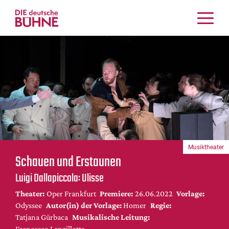
Kritiken
Schauspiel
Musiktheater
Tanz
Crossover
Bühnenwelt
Festivals & Veranstaltungen
Musiktheater
Menschen & Theater
Schauen und Erstaunen
Themen
Luigi Dallapiccola: Ulisse
Internationales
Theater:
Oper Frankfurt
Premiere:
26.06.2022
Vorlage:
Nachrufe
Odyssee
Autor(in) der Vorlage:
Homer
Regie:
Medientipps
Tatjana Gürbaca
Musikalische Leitung:
Francesco Lanzillotta