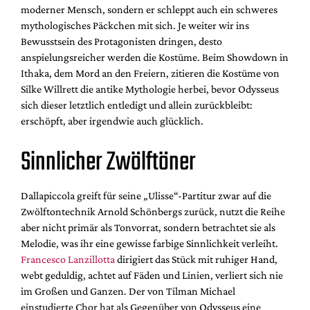
moderner Mensch, sondern er schleppt auch ein schweres
mythologisches Päckchen mit sich. Je weiter wir ins
Bewusstsein des Protagonisten dringen, desto
anspielungsreicher werden die Kostüme. Beim Showdown in
Ithaka, dem Mord an den Freiern, zitieren die Kostüme von
Silke Willrett die antike Mythologie herbei, bevor Odysseus
sich dieser letztlich entledigt und allein zurückbleibt:
erschöpft, aber irgendwie auch glücklich.
Sinnlicher Zwölftöner
Dallapiccola greift für seine „Ulisse“-Partitur zwar auf die
Zwölftontechnik Arnold Schönbergs zurück, nutzt die Reihe
aber nicht primär als Tonvorrat, sondern betrachtet sie als
Melodie, was ihr eine gewisse farbige Sinnlichkeit verleiht.
Francesco Lanzillotta
dirigiert das Stück mit ruhiger Hand,
webt geduldig, achtet auf Fäden und Linien, verliert sich nie
im Großen und Ganzen. Der von Tilman Michael
einstudierte Chor hat als Gegenüber von Odysseus eine