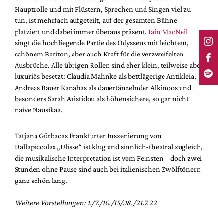
Hauptrolle und mit Flüstern, Sprechen und Singen viel zu
tun, ist mehrfach aufgeteilt, auf der gesamten Bühne
platziert und dabei immer überaus präsent.
Iain MacNeil
singt die hochliegende Partie des Odysseus mit leichtem,
schönem Bariton, aber auch Kraft für die verzweifelten
Ausbrüche. Alle übrigen Rollen sind eher klein, teilweise aber
luxuriös besetzt: Claudia Mahnke als bettlägerige Antikleia,
Andreas Bauer Kanabas als dauertänzelnder Alkinoos und
besonders Sarah Aristidou als höhensichere, so gar nicht
naive Nausikaa.
Tatjana Gürbacas Frankfurter Inszenierung von
Dallapiccolas „Ulisse“ ist klug und sinnlich-theatral zugleich,
die musikalische Interpretation ist vom Feinsten – doch zwei
Stunden ohne Pause sind auch bei italienischen Zwölftönern
ganz schön lang.
Weitere Vorstellungen: 1./7./10./15/.18./21.7.22