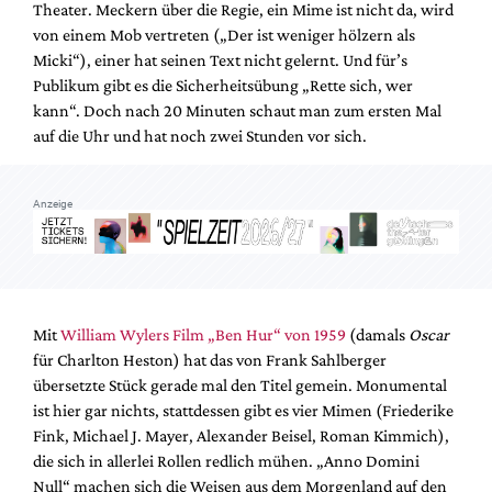
Theater. Meckern über die Regie, ein Mime ist nicht da, wird
Mediadaten
von einem Mob vertreten („Der ist weniger hölzern als
Suche
Micki“), einer hat seinen Text nicht gelernt. Und für’s
Publikum gibt es die Sicherheitsübung „Rette sich, wer
kann“. Doch nach 20 Minuten schaut man zum ersten Mal
auf die Uhr und hat noch zwei Stunden vor sich.
Anzeige
Mit
William Wylers Film „Ben Hur“ von 1959
(damals
Oscar
für Charlton Heston) hat das von Frank Sahlberger
übersetzte Stück gerade mal den Titel gemein. Monumental
ist hier gar nichts, stattdessen gibt es vier Mimen (Friederike
Fink, Michael J. Mayer, Alexander Beisel, Roman Kimmich),
die sich in allerlei Rollen redlich mühen. „Anno Domini
Null“ machen sich die Weisen aus dem Morgenland auf den