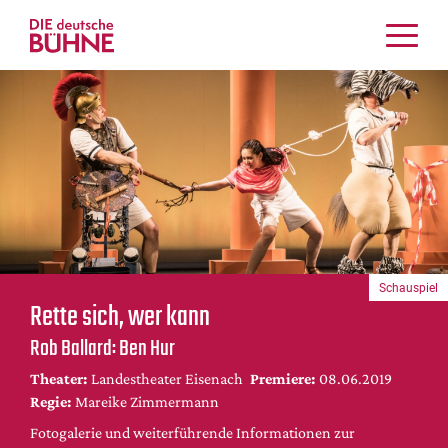
Kritiken
Schauspiel
Musiktheater
Tanz
Crossover
Bühnenwelt
Festivals & Veranstaltungen
Schauspiel
Menschen & Theater
Rette sich, wer kann
Themen
Rob Ballard: Ben Hur
Internationales
Theater:
Landestheater Eisenach
Premiere:
08.06.2019
Nachrufe
Regie:
Mareike Zimmermann
Medientipps
Fotogalerie und weiterführende Informationen zur