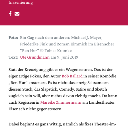
DdB-map
Inszenierung
Kalender
Premierensuche
Festival-Planer
Foto:
Ein Gag nach dem anderen: Michael J. Mayer,
Hefte
Friederike Fink und Roman Kimmich im Eisenacher
Alle Hefte
"Ben Hur" © Tobias Kromke
Text:
Ute Grundmann
am 9. Juni 2019
Leseproben
Podcast
Statt der Kreuzigung gibt es ein Wagenrennen. Das ist der
eigenartige Fokus, den Autor
Rob Ballard
in seiner Komödie
Service
„Ben Hur“ ansteuert. Es ist nicht das einzig Seltsame an
diesem Stück, das Slapstick, Comedy, Satire und Sketch
Shop / Abo
zugleich sein will, aber nichts davon richtig macht. Da kann
Newsletter
auch Regisseurin
Mareike Zimmermann
am Landestheater
Redaktion
Eisenach nicht gegensteuern.
Autor:innen
Partner
Dabei beginnt es ganz witzig, nämlich als fixes Theater-im-