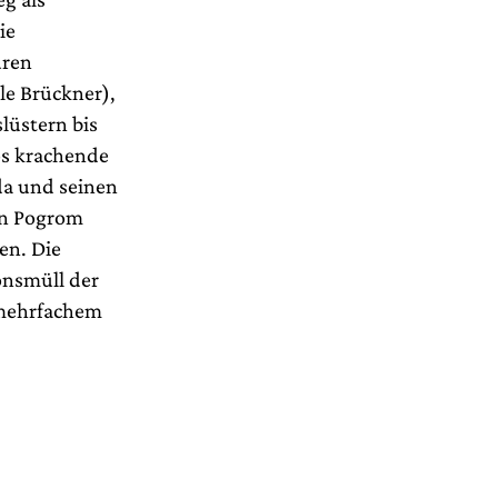
ie
uren
le Brückner),
lüstern bis
os krachende
da und seinen
in Pogrom
en. Die
onsmüll der
 mehrfachem