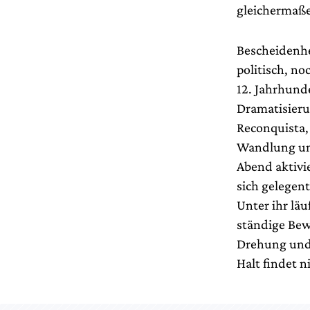
gleichermaß
Bescheidenhe
politisch, no
12. Jahrhund
Dramatisierun
Reconquista,
Wandlung und
Abend aktivi
sich gelegent
Unter ihr läu
ständige Bew
Drehung und 
Halt findet 