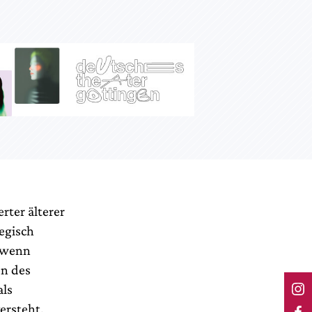
rter älterer
tegisch
, wenn
en des
als
versteht.