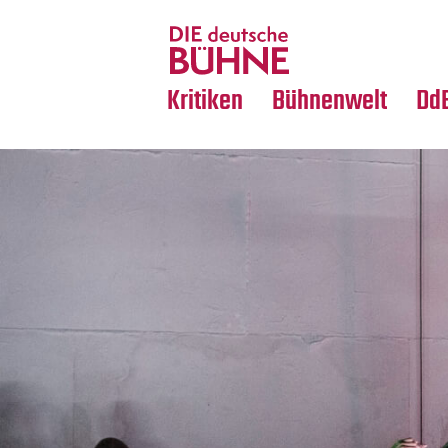
Tanz
Nachrufe
Crossover
Medientipps
Kritiken
Bühnenwelt
Dd