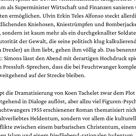
ihm als Superminister Wirtschaft und Finanzen sanieren
en ermöglichen. Ulvin Erkin Teles Alfonso steckt allerd
edlichenden Kniehosen, Kniestrümpfen und Bomberjack
), sondern ist kaum mehr als ein durchgeknallter Soldat
torität der Gewalt, die seine politisch klug kalkulieren
Drexler) an ihm liebt, gehen ihm völlig ab. Das benenn
t: Simons lässt den Abend mit derartigen Hochdruck spi
n Pressluft-Sprechen, dass die bei Feuchtwanger kompl
weitgehend auf der Strecke bleiben.
t die Dramatisierung von Koen Tachelet zwar dem Plo
itgehend in Dialoge auflöst, aber allzu viel Figuren-Psyc
euchtwangers 1955 erschienener Roman thematisiert nic
altverliebtes Heldentum, sondern vor allem die kulturel
flikte zwischen einem barbarischen Christentum, einem s
hen Islam und einem friedliebend-rationalen Judentum.