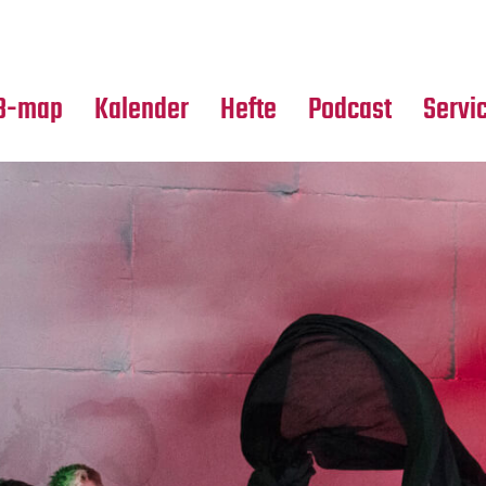
Premierensuche
Alle Hefte
Partne
Festival-Planer
Leseproben
Media
B-map
Kalender
Hefte
Podcast
Servi