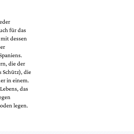
eder
auch für das
 mit dessen
der
Spaniens.
n, die der
 Schütz), die
uer in einem.
 Lebens, das
gegen
Boden legen.