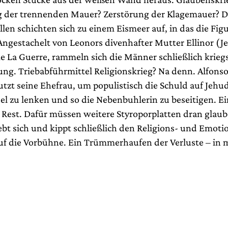
 der trennenden Mauer? Zerstörung der Klagemauer? D
len schichten sich zu einem Eismeer auf, in das die Fig
Angestachelt von Leonors divenhafter Mutter Ellinor (Je
 La Guerre, rammeln sich die Männer schließlich kriegs
ung. Triebabführmittel Religionskrieg? Na denn. Alfons
utzt seine Ehefrau, um populistisch die Schuld auf Jehu
el zu lenken und so die Nebenbuhlerin zu beseitigen. E
n Rest. Dafür müssen weitere Styroporplatten dran glaub
ebt sich und kippt schließlich den Religions- und Emoti
uf die Vorbühne. Ein Trümmerhaufen der Verluste – in