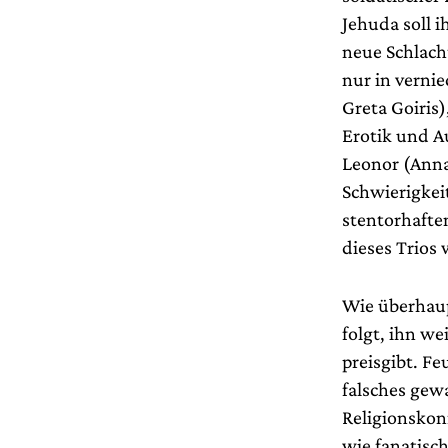
Jehuda soll 
neue Schlacht
nur in verni
Greta Goiris
Erotik und Au
Leonor (Anna 
Schwierigkei
stentorhafte
dieses Trios 
Wie überhaup
folgt, ihn we
preisgibt. F
falsches gew
Religionskon
wie fanatisc