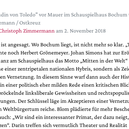
üdin von Toledo" vor Mauer im Schauspielhaus Bochum 
emann / Ostkreuz
Christoph Zimmermann
am 2. November 2018
ist angesagt. Wo Bochum liegt, ist nicht mehr so klar. „
te noch Herbert Grönemeyer. Johan Simons hat zur Er
danz am Schauspielhaus das Motto „Mitten in der Welt“
e einer zentripetalen nationalen Hybris, sondern als Ze
len Vernetzung. In diesem Sinne warf dann auch der His
in einer politisch eher milden Rede einen kritischen Blic
bröckelnde linksliberale Gewissheiten und rechtspopuli
ungen. Der Schlüssel läge im Akzeptieren einer Vernetz
m Weltbürgertum reiche. Blom plädierte für mehr Besch
uch: „Wir sind ein interessanter Primat, der dazu neigt,
en“. Darin treffen sich vermutlich Theater und Realität