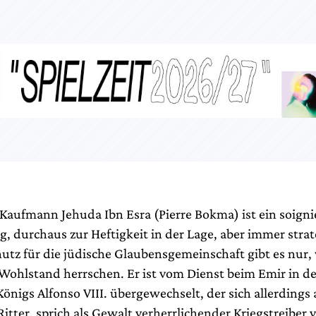
Kaufmann Jehuda Ibn Esra (Pierre Bokma) ist ein soignie
, durchaus zur Heftigkeit in der Lage, aber immer stra
utz für die jüdische Glaubensgemeinschaft gibt es nur
Wohlstand herrschen. Er ist vom Dienst beim Emir in d
Königs Alfonso VIII. übergewechselt, der sich allerdings 
Ritter, sprich als Gewalt verherrlichender Kriegstreiber 