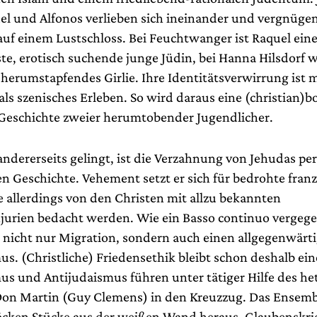
el und Alfonos verlieben sich ineinander und vergnügen
uf einem Lustschloss. Bei Feuchtwanger ist Raquel eine
te, erotisch suchende junge Jüdin, bei Hanna Hilsdorf 
herumstapfendes Girlie. Ihre Identitätsverwirrung ist 
ls szenisches Erleben. So wird daraus eine (christian)
-Geschichte zweier herumtobender Jugendlicher.
ndererseits gelingt, ist die Verzahnung von Jehudas per
en Geschichte. Vehement setzt er sich für bedrohte fran
e allerdings von den Christen mit allzu bekannten
njurien bedacht werden. Wie ein Basso continuo vergeg
 nicht nur Migration, sondern auch einen allgegenwärt
s. (Christliche) Friedensethik bleibt schon deshalb eine
us und Antijudaismus führen unter tätiger Hilfe des h
Don Martin (Guy Clemens) in den Kreuzzug. Das Ensemb
öcken Stücke aus der weißen Wand heraus. Glaubenskrie