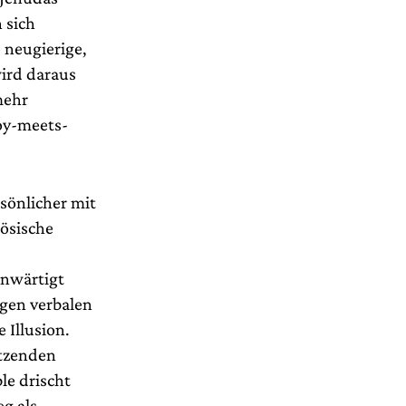
 sich
 neugierige,
wird daraus
mehr
boy-meets-
sönlicher mit
zösische
enwärtigt
igen verbalen
 Illusion.
etzenden
le drischt
g als