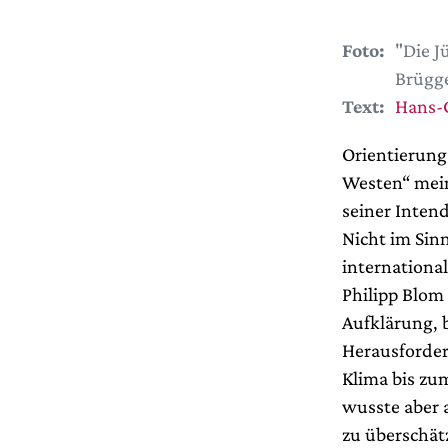
Foto:
"Die J
Brügg
Text:
Hans-
Orientierung 
Westen“ mein
seiner Inten
Nicht im Sinn
internationa
Philipp Blom 
Aufklärung, 
Herausforder
Klima bis zu
wusste aber a
zu überschätz