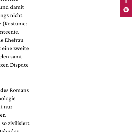
 und damit
ings nicht
e (Kostüme:
enteenie.
de Ehefrau
t eine zweite
elen samt
exen Dispute
t des Romans
hologie
ht nur
len
o zivilisiert
 Jehudas