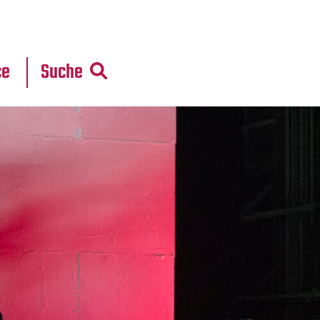
r
daten
ce
Suche