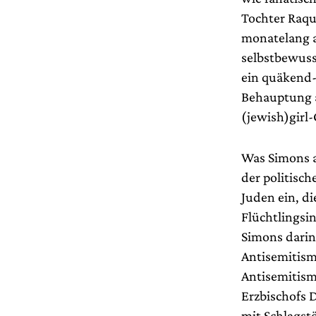
Tochter Raqu
monatelang a
selbstbewuss
ein quäkend-
Behauptung a
(jewish)girl
Was Simons a
der politisch
Juden ein, di
Flüchtlingsi
Simons darin
Antisemitismu
Antisemitism
Erzbischofs 
mit Schlagst