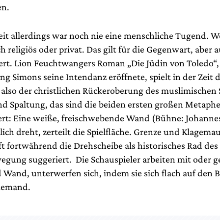
en.
it allerdings war noch nie eine menschliche Tugend. W
ch religiös oder privat. Das gilt für die Gegenwart, aber 
ert. Lion Feuchtwangers Roman „Die Jüdin von Toledo“,
g Simons seine Intendanz eröffnete, spielt in der Zeit 
 also der christlichen Rückeroberung des muslimischen 
 Spaltung, das sind die beiden ersten großen Metapher
ert: Eine weiße, freischwebende Wand (Bühne: Johannes
lich dreht, zerteilt die Spielfläche. Grenze und Klagema
ft fortwährend die Drehscheibe als historisches Rad des
egung suggeriert. Die Schauspieler arbeiten mit oder 
Wand, unterwerfen sich, indem sie sich flach auf den 
niemand.