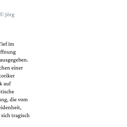
© Jörg
Tief im
öffnung
 ausgegeben.
ichen einer
toriker
k auf
stische
ung, die vom
eidenheit,
 sich tragisch