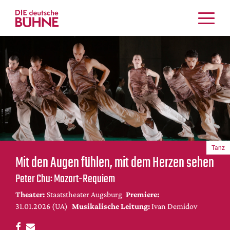
Kritiken
Schauspiel
Musiktheater
Tanz
Crossover
Bühnenwelt
Festivals & Veranstaltungen
Tanz
Menschen & Theater
Mit den Augen fühlen, mit dem Herzen sehen
Themen
Peter Chu: Mozart-Requiem
Internationales
Theater:
Staatstheater Augsburg
Premiere:
Nachrufe
31.01.2026 (UA)
Musikalische Leitung:
Ivan Demidov
Medientipps