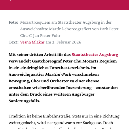
DdB-map
Kalender
Premierensuche
Foto:
Mozart Requiem am Staatstheater Augsburg in der
Ausweichstätte Martini-choreografiert von Park Peter
Festival-Planer
Chu © Jan Pieter Fuhr
Hefte
Text:
Vesna Mlakar
am 2. Februar 2026
Alle Hefte
Mit seiner dritten Arbeit für das
Staatstheater Augsburg
Leseproben
verwandelt Gastchoreograf Peter Chu Mozarts Requiem
in ein eindringliches Tanztheatererlebnis. Im
Podcast
Ausweichquartier
Martini-Park
verschmelzen
Service
Bewegung, Chor und Orchester zu einer ebenso
ernsthaften wie berührenden Inszenierung – entstanden
Shop / Abo
unter dem Druck eines weiteren Augsburger
Newsletter
Sanierungsfalls.
Redaktion
Autor:innen
Tradition ist keine Einbahnstraße. Stets nur in eine Richtung
weitergedacht, wird sie irgendwann zur Sackgasse. Doch
Partner