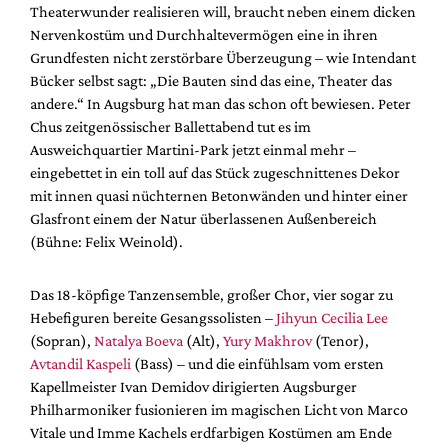
Theaterwunder realisieren will, braucht neben einem dicken
Nervenkostüm und Durchhaltevermögen eine in ihren
Grundfesten nicht zerstörbare Überzeugung – wie Intendant
Bücker selbst sagt: „Die Bauten sind das eine, Theater das
andere.“ In Augsburg hat man das schon oft bewiesen. Peter
Chus zeitgenössischer Ballettabend tut es im
Ausweichquartier Martini-Park jetzt einmal mehr –
eingebettet in ein toll auf das Stück zugeschnittenes Dekor
mit innen quasi nüchternen Betonwänden und hinter einer
Glasfront einem der Natur überlassenen Außenbereich
(Bühne: Felix Weinold).
Das 18-köpfige Tanzensemble, großer Chor, vier sogar zu
Hebefiguren bereite Gesangssolisten –
Jihyun Cecilia Lee
(Sopran),
Natalya Boeva
(Alt),
Yury Makhrov
(Tenor),
Avtandil Kaspeli
(Bass) – und die einfühlsam vom ersten
Kapellmeister Ivan Demidov dirigierten Augsburger
Philharmoniker fusionieren im magischen Licht von Marco
Vitale und Imme Kachels erdfarbigen Kostümen am Ende