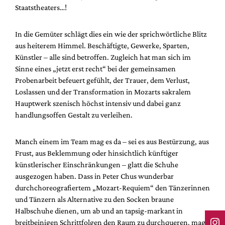
Staatstheaters…!
In die Gemüter schlägt dies ein wie der sprichwörtliche Blitz
aus heiterem Himmel. Beschäftigte, Gewerke, Sparten,
Künstler – alle sind betroffen. Zugleich hat man sich im
Sinne eines „jetzt erst recht“ bei der gemeinsamen
Probenarbeit befeuert gefühlt, der Trauer, dem Verlust,
Loslassen und der Transformation in Mozarts sakralem
Hauptwerk szenisch höchst intensiv und dabei ganz
handlungsoffen Gestalt zu verleihen.
Manch einem im Team mag es da – sei es aus Bestürzung, aus
Frust, aus Beklemmung oder hinsichtlich künftiger
künstlerischer Einschränkungen – glatt die Schuhe
ausgezogen haben. Dass in Peter Chus wunderbar
durchchoreografiertem „Mozart-Requiem“ den Tänzerinnen
und Tänzern als Alternative zu den Socken braune
Halbschuhe dienen, um ab und an tapsig-markant in
breitbeinigen Schrittfolgen den Raum zu durchqueren, mag