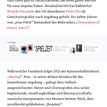
zum Glück gibt es Tanzschaffende, die einen guten Riecher
Mediadaten
für neue Impulse haben. Zweimal bereits hat Ballettchef
Suche
Ricardo Fernando
den US-Amerikaner
Peter Chu
als
Gastchoreografen nach Augsburg geholt. Vor sieben Jahren
war „your FACE“ Bestandteil des Mehrteilers „
Dimensions of
Dance. Part 2
“.
Anzeige
Während der Pandemie folgte 2021 der Kammerballettabend
„
Moving
“. Nun – in seiner dritten Kreation für das
Staatstheater Augsburg – gelingt dem vielfach
ausgezeichneten Tänzer und Choreografen eine schier
beglückende, visuell sogkräftige und überaus ernsthafte
szenische Interpretation von Mozarts letztem Werk, dem
unvollendet gebliebenen „Requiem“.