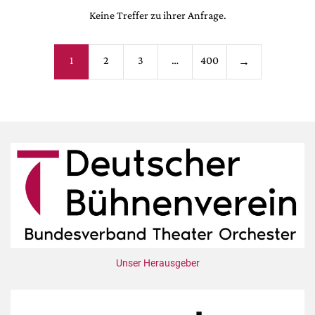
Keine Treffer zu ihrer Anfrage.
Seitennummerieru
1
2
3
…
400
→
der
Beiträge
Unser Herausgeber