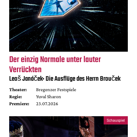
Der einzig Normale unter lauter
Verrückten
Leoš Janáček: Die Ausflüge des Herrn Brouček
Theater:
Bregenzer Festspiele
Regie:
Yuval Sharon
Premiere:
23.07.2026
Schauspiel