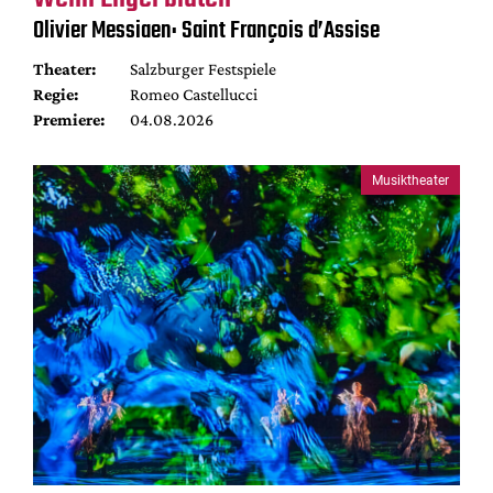
Mediadaten
Olivier Messiaen: Saint François d’Assise
Suche
Theater:
Salzburger Festspiele
Regie:
Romeo Castellucci
Premiere:
04.08.2026
Musiktheater