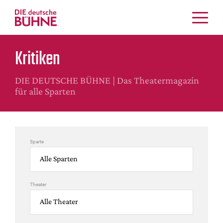
Kritiken
Kritiken
Schauspiel
Musiktheater
DIE DEUTSCHE BÜHNE | Das Theatermagazin
Tanz
für alle Sparten
Crossover
Bühnenwelt
Festivals & Veranstaltungen
Sparte
Menschen & Theater
Themen
Internationales
Theater
Nachrufe
Medientipps