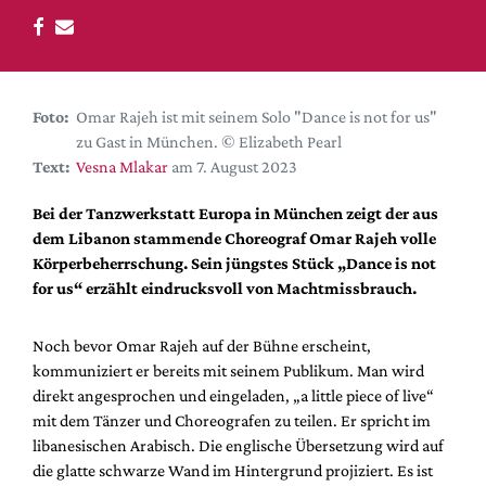
DdB-map
Kalender
Premierensuche
Festival-Planer
Foto:
Omar Rajeh ist mit seinem Solo "Dance is not for us"
zu Gast in München. © Elizabeth Pearl
Hefte
Text:
Vesna Mlakar
am 7. August 2023
Alle Hefte
Bei der Tanzwerkstatt Europa in München zeigt der aus
Leseproben
dem Libanon stammende Choreograf Omar Rajeh volle
Podcast
Körperbeherrschung. Sein jüngstes Stück „Dance is not
for us“ erzählt eindrucksvoll von Machtmissbrauch.
Service
Shop / Abo
Noch bevor Omar Rajeh auf der Bühne erscheint,
kommuniziert er bereits mit seinem Publikum. Man wird
Newsletter
direkt angesprochen und eingeladen, „a little piece of live“
Redaktion
mit dem Tänzer und Choreografen zu teilen. Er spricht im
Autor:innen
libanesischen Arabisch. Die englische Übersetzung wird auf
Partner
die glatte schwarze Wand im Hintergrund projiziert. Es ist