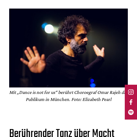
Mit „Dance is not for us“ berührt Choroegraf Omar Rajeh das
Publikum in München. Foto: Elizabeth Pearl
Berührender Tanz über Macht