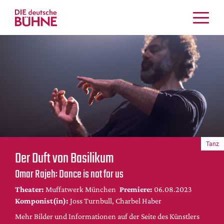
Kritiken
Schauspiel
Musiktheater
Tanz
Crossover
Bühnenwelt
Festivals & Veranstaltungen
Tanz
Menschen & Theater
Der Duft von Basilikum
Themen
Omar Rajeh: Dance is not for us
Internationales
Theater:
Muffatwerk München
Premiere:
06.08.2023
Nachrufe
Komponist(in):
Joss Turnbull, Charbel Haber
Medientipps
Mehr Bilder und Informationen auf der Seite des Künstlers