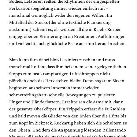
Bodies. Letzteren reißen die Rhythmen der eingespielten
Perkussionsbegleitung immer wieder einfach mit –
manchmal womöglich wider den eigenen Willen. Im
Mittelteil des Stücks (der ohne textliche Flankierung
auskommt) scheint es, als würden all die in Rajehs Körper
eingegrabenen Erinnerungen an Kreationen, Aufführungen
und vielleicht auch glückliche Feste aus ihm herausbrechen.
Man kann ihm dabei bloß fasziniert zusehen und muss
manchmal hoffen, dass ihm bei einem seiner gelegentlichen
Stopps zum fast krampfartigen Luftschnappen nicht
plötzlich doch das Herz stehen bleibt. Denn sogar im Sitzen
beginnen aus seinem Innersten immer wieder
schmetterlingshaft-schnelle Bewegungen zu pulsieren.
Finger und Hände flattern. Erst kreisen die Arme mit, dann
der gesamte Oberkörper. Ein Trippeln erfasst die Fußsohlen
und bald moven die Glieder von den Knien über die Hüfte bis
zum Kopf im Zickzack. Ruckartig heben sich die Schultern zu
den Ohren. Und dem die Anspannung lösenden Rallentando
hin zum Plié geht ein strahlend-verführerisch koketter Blick