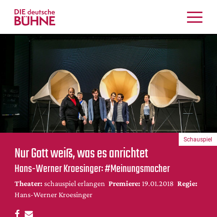
Kritiken
Schauspiel
Musiktheater
Tanz
Crossover
Bühnenwelt
Festivals & Veranstaltungen
Schauspiel
Menschen & Theater
Nur Gott weiß, was es anrichtet
Themen
Hans-Werner Kroesinger: #Meinungs­macher
Internationales
Theater:
schauspiel erlangen
Premiere:
19.01.2018
Regie:
Nachrufe
Hans-Werner Kroesinger
Medientipps