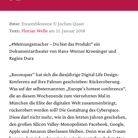
DdB-map
Kalender
Premierensuche
Foto:
Ensembleszene © Jochen Quast
Text:
Florian Welle
am 21. Januar 2018
Festival-Planer
Hefte
„#Meinungs­macher – Du bist das Produkt“ ein
Dokumentartheater von Hans-Werner Kroesinger und
Alle Hefte
Regine Dura
Leseproben
Podcast
„Reconquer“ hat sich die diesjährige Digital Life Design-
Konferenz auf ihre Fahnen geschrieben: Rückeroberung.
Service
Was auf der selbsternannten „Europe’s hottest conference“,
die an diesem Wochenende zum vierzehnten Mal in
Shop / Abo
München die Elite der digitalen Welt zusammenbringt,
Newsletter
rückerobert werden soll? Die Gestaltung des Cyberspace.
Redaktion
Diese darf nicht mehr, wie in den letzten Jahren geschehen,
Autor:innen
den großen Silicon Valley-Monopolisten Facebook, Google,
Apple und Amazon überlassen bleiben. Denn was als Traum
Partner