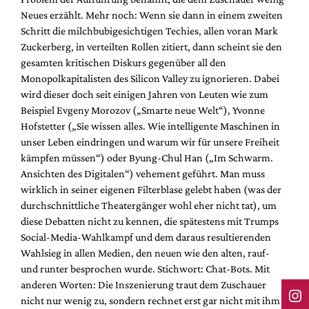
Neues erzählt. Mehr noch: Wenn sie dann in einem zweiten
Schritt die milchbubigesichtigen Techies, allen voran Mark
Zuckerberg, in verteilten Rollen zitiert, dann scheint sie den
gesamten kritischen Diskurs gegenüber all den
Monopolkapitalisten des Silicon Valley zu ignorieren. Dabei
wird dieser doch seit einigen Jahren von Leuten wie zum
Beispiel Evgeny Morozov („Smarte neue Welt“), Yvonne
Hofstetter („Sie wissen alles. Wie intelligente Maschinen in
unser Leben eindringen und warum wir für unsere Freiheit
kämpfen müssen“) oder Byung-Chul Han („Im Schwarm.
Ansichten des Digitalen“) vehement geführt. Man muss
wirklich in seiner eigenen Filterblase gelebt haben (was der
durchschnittliche Theatergänger wohl eher nicht tat), um
diese Debatten nicht zu kennen, die spätestens mit Trumps
Social-Media-Wahlkampf und dem daraus resultierenden
Wahlsieg in allen Medien, den neuen wie den alten, rauf-
und runter besprochen wurde. Stichwort: Chat-Bots. Mit
anderen Worten: Die Inszenierung traut dem Zuschauer
nicht nur wenig zu, sondern rechnet erst gar nicht mit ihm