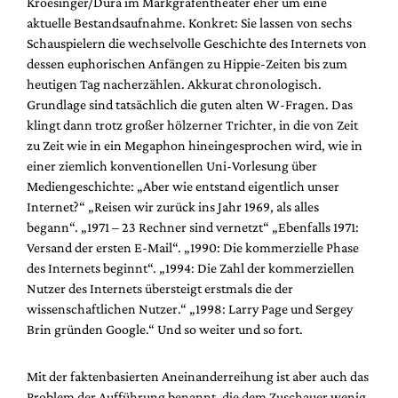
Kroesinger/Dura im Markgrafentheater eher um eine
aktuelle Bestandsaufnahme. Konkret: Sie lassen von sechs
Schauspielern die wechselvolle Geschichte des Internets von
dessen euphorischen Anfängen zu Hippie-Zeiten bis zum
heutigen Tag nacherzählen. Akkurat chronologisch.
Grundlage sind tatsächlich die guten alten W-Fragen. Das
klingt dann trotz großer hölzerner Trichter, in die von Zeit
zu Zeit wie in ein Megaphon hineingesprochen wird, wie in
einer ziemlich konventionellen Uni-Vorlesung über
Mediengeschichte: „Aber wie entstand eigentlich unser
Internet?“ „Reisen wir zurück ins Jahr 1969, als alles
begann“. „1971 – 23 Rechner sind vernetzt“ „Ebenfalls 1971:
Versand der ersten E-Mail“. „1990: Die kommerzielle Phase
des Internets beginnt“. „1994: Die Zahl der kommerziellen
Nutzer des Internets übersteigt erstmals die der
wissenschaftlichen Nutzer.“ „1998: Larry Page und Sergey
Brin gründen Google.“ Und so weiter und so fort.
Mit der faktenbasierten Aneinanderreihung ist aber auch das
Problem der Aufführung benannt, die dem Zuschauer wenig