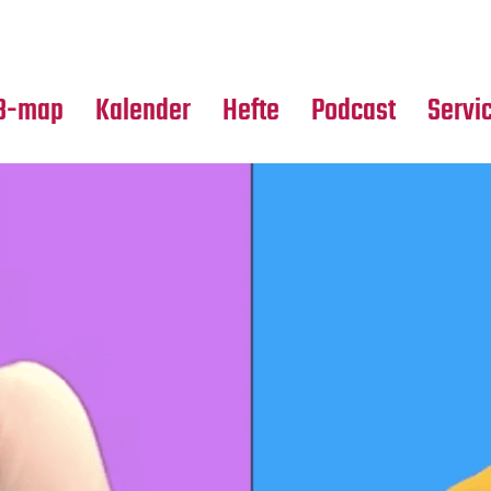
Premierensuche
Alle Hefte
Partne
Festival-Planer
Leseproben
Media
B-map
Kalender
Hefte
Podcast
Servi