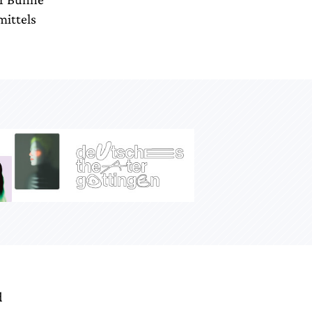
mittels
d