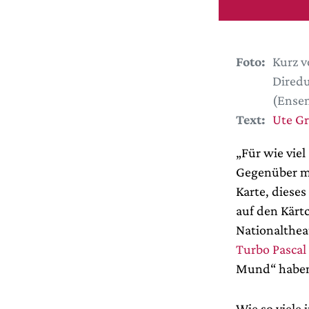
Foto:
Kurz v
Diredu
(Ense
Text:
Ute G
„Für wie viel
Gegenüber mi
Karte, dieses
auf den Kärt
Nationalthea
Turbo Pascal
Mund“ habe
Wie so viele 