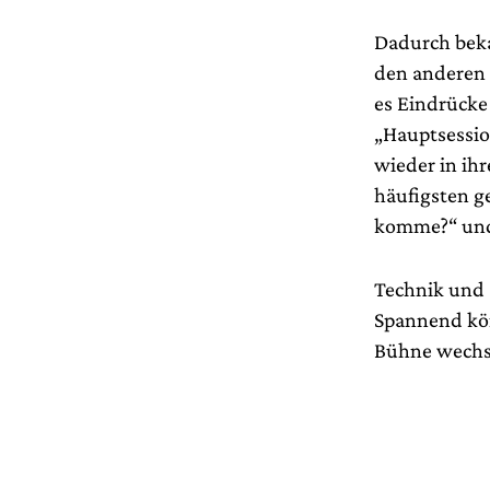
Dadurch beka
den anderen 
es Eindrücke
„Hauptsessio
wieder in ih
häufigsten g
komme?“ und 
Technik und 
Spannend kön
Bühne wechsel