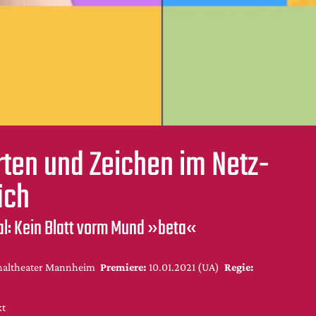
rten und Zeichen im Netz-
äch
al: Kein Blatt vorm Mund »beta«
naltheater Mannheim
Premiere:
10.01.2021 (UA)
Regie:
kt