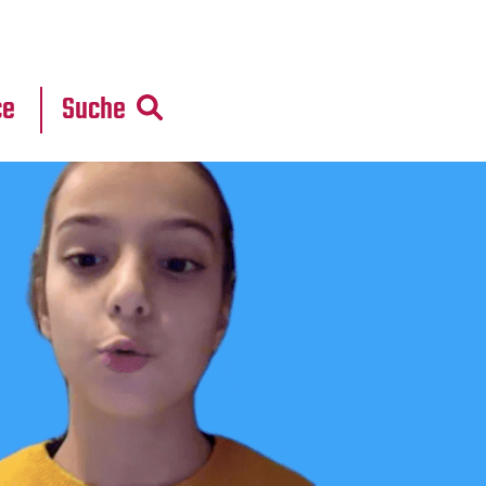
r
daten
ce
Suche