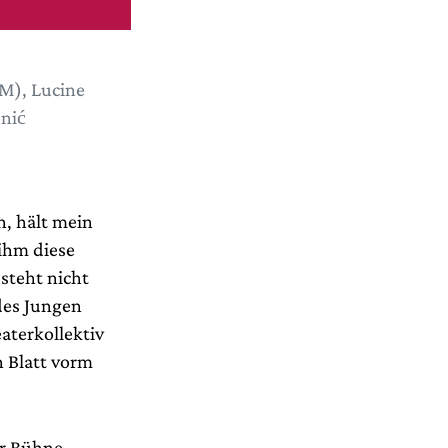
M), Lucine
onić
n, hält mein
ihm diese
 steht nicht
des Jungen
aterkollektiv
n Blatt vorm
er Bühne