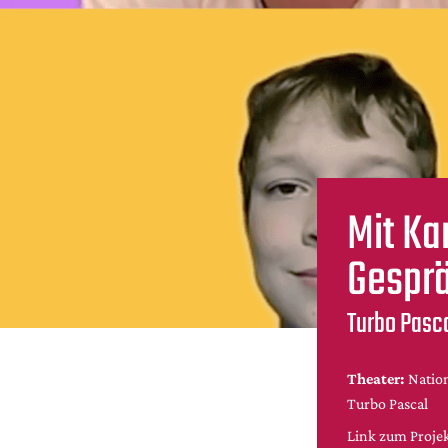
Mit Ka
Gespr
Turbo Pasc
Theater:
Natio
Turbo Pascal
Link zum Proje