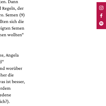
ten. Dann
 Regeln, der
ro. Semen (9)
lten sich die
zeigten Semen
nnen wollten“
ke, Angela
d“
und worüber
eher die
s ist besser,
ßerdem
iedene
ich?).