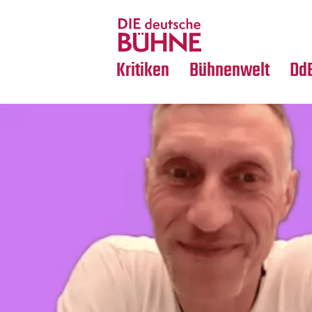
Tanz
Nachrufe
Crossover
Medientipps
Kritiken
Bühnenwelt
Dd