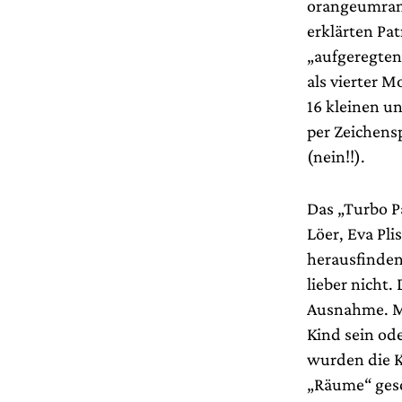
orangeumrand
erklärten Pa
„aufgeregten
als vierter M
16 kleinen u
per Zeichensp
(nein!!).
Das „Turbo Pa
Löer, Eva Pl
herausfinde
lieber nicht
Ausnahme. Ma
Kind sein od
wurden die K
„Räume“ gesc