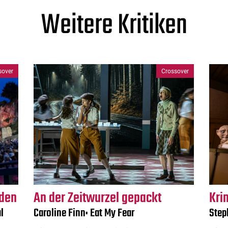
Weitere Kritiken
sover
Crossover
rden
An der Zeitwurzel gepackt
Kri
l
Caroline Finn: Eat My Fear
Step