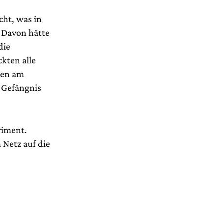
cht, was in
 Davon hätte
die
kten alle
den am
 Gefängnis
riment.
Netz auf die