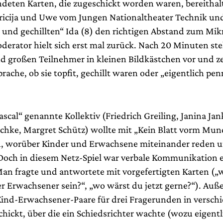
eten Karten, die zugeschickt worden waren, bereithal
tricija und Uwe vom Jungen Nationaltheater Technik und
 und gechillten“ Ida (8) den richtigen Abstand zum Mik
oderator hielt sich erst mal zurück. Nach 20 Minuten stel
nd großen Teilnehmer in kleinen Bildkästchen vor und 
rache, ob sie topfit, gechillt waren oder „eigentlich pe
scal“ genannte Kollektiv (Friedrich Greiling, Janina Jan
ischke, Margret Schütz) wollte mit „Kein Blatt vorm Mun
n, worüber Kinder und Erwachsene miteinander reden 
. Doch in diesem Netz-Spiel war verbale Kommunikation 
n fragte und antwortete mit vorgefertigten Karten („wa
er Erwachsener sein?“, „wo wärst du jetzt gerne?“). Au
ind-Erwachsener-Paare für drei Fragerunden in versch
hickt, über die ein Schiedsrichter wachte (wozu eigentl