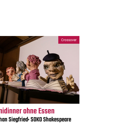
Crossover
midinner ohne Essen
han Siegfried: SOKO Shakespeare