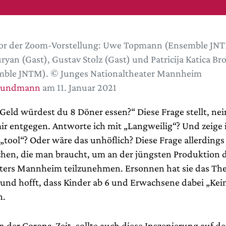
or der Zoom-Vorstellung: Uwe Topmann (Ensemble JNT
ryan (Gast), Gustav Stolz (Gast) und Patricija Katica Br
mble JNTM). © Junges Nationaltheater Mannheim
rundmann
am 11. Januar 2021
 Geld würdest du 8 Döner essen?“ Diese Frage stellt, nei
r entgegen. Antworte ich mit „Langweilig“? Und zeige 
 „tool“? Oder wäre das unhöflich? Diese Frage allerdings
chen, die man braucht, um an der jüngsten Produktion 
ters Mannheim teilzunehmen. Ersonnen hat sie das The
und hofft, dass Kinder ab 6 und Erwachsene dabei „Kei
n.
in der Corona-Zeit, sollte auch diese Inszenierung auf d