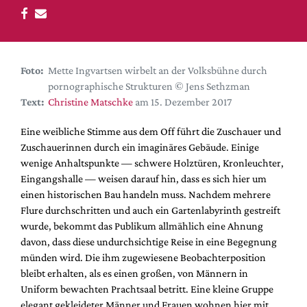
DdB-map
Kalender
Premierensuche
Foto:
Mette Ingvartsen wirbelt an der Volksbühne durch
Festival-Planer
pornographische Strukturen © Jens Sethzman
Hefte
Text:
Christine Matschke
am 15. Dezember 2017
Alle Hefte
Eine weibliche Stimme aus dem Off führt die Zuschauer und
Leseproben
Zuschauerinnen durch ein imaginäres Gebäude. Einige
wenige Anhaltspunkte — schwere Holztüren, Kronleuchter,
Podcast
Eingangshalle — weisen darauf hin, dass es sich hier um
Service
einen historischen Bau handeln muss. Nachdem mehrere
Flure durchschritten und auch ein Gartenlabyrinth gestreift
Shop / Abo
wurde, bekommt das Publikum allmählich eine Ahnung
Newsletter
davon, dass diese undurchsichtige Reise in eine Begegnung
Redaktion
münden wird. Die ihm zugewiesene Beobachterposition
bleibt erhalten, als es einen großen, von Männern in
Autor:innen
Uniform bewachten Prachtsaal betritt. Eine kleine Gruppe
Partner
elegant gekleideter Männer und Frauen wohnen hier mit