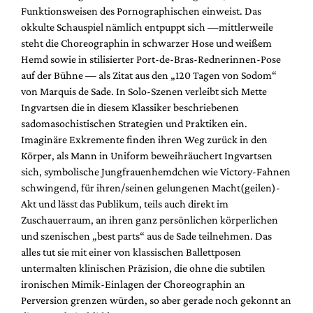
Funktionsweisen des Pornographischen einweist. Das
okkulte Schauspiel nämlich entpuppt sich —mittlerweile
steht die Choreographin in schwarzer Hose und weißem
Hemd sowie in stilisierter Port-de-Bras-Rednerinnen-Pose
auf der Bühne — als Zitat aus den „120 Tagen von Sodom“
von Marquis de Sade. In Solo-Szenen verleibt sich Mette
Ingvartsen die in diesem Klassiker beschriebenen
sadomasochistischen Strategien und Praktiken ein.
Imaginäre Exkremente finden ihren Weg zurück in den
Körper, als Mann in Uniform beweihräuchert Ingvartsen
sich, symbolische Jungfrauenhemdchen wie Victory-Fahnen
schwingend, für ihren/seinen gelungenen Macht(geilen)-
Akt und lässt das Publikum, teils auch direkt im
Zuschauerraum, an ihren ganz persönlichen körperlichen
und szenischen „best parts“ aus de Sade teilnehmen. Das
alles tut sie mit einer von klassischen Ballettposen
untermalten klinischen Präzision, die ohne die subtilen
ironischen Mimik-Einlagen der Choreographin an
Perversion grenzen würden, so aber gerade noch gekonnt an