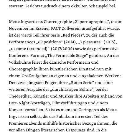
Mediadaten
starrem Gesichtsausdruck einem okkulten Schauspiel bei.
Suche
Mette Ingvartsens Choreographie „21 pornographies“, die im
November im Essener PACT Zollverein uraufgeführt wurde,
ist der vierte Teil ihrer Serie „Red Pieces“, zu der auch die
Performances „69 positions“ (2014), „7 pleasures“ (2015),
„to come (extended)“ (2017/2005) sowie das performative
Konferenz-Format „The Permeable Stage“ gehören. An der
Volksbühne feiert die dänische Performerin und
Choreographin ihren künstlerischen Einstand nun mit
einem Großaufgebot an eigenen und eingeladenen Werken:
Den zwei jüngsten Folgen ihrer „Roten Serie“ und einer
weiteren Ausgabe der „durchlässigen Bühne“, bei der
Theoretiker, Künstler und Musiker ihre Arbeiten anhand von
Late-Night-Vorträgen, Filmvorführungen und einem
Konzert vorstellen. So ist es niemand Geringeres als Mette
Ingvartsen selbst, die das Publikum im ersten Teil des
Premierenabends mithilfe historischer Bezugnahmen, die
vor allen Dingen literarischen Ursprungs sind, in die