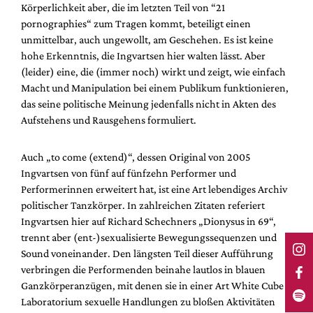
Körperlichkeit aber, die im letzten Teil von “21
pornographies“ zum Tragen kommt, beteiligt einen
unmittelbar, auch ungewollt, am Geschehen. Es ist keine
hohe Erkenntnis, die Ingvartsen hier walten lässt. Aber
(leider) eine, die (immer noch) wirkt und zeigt, wie einfach
Macht und Manipulation bei einem Publikum funktionieren,
das seine politische Meinung jedenfalls nicht in Akten des
Aufstehens und Rausgehens formuliert.
Auch „to come (extend)“, dessen Original von 2005
Ingvartsen von fünf auf fünfzehn Performer und
Performerinnen erweitert hat, ist eine Art lebendiges Archiv
politischer Tanzkörper. In zahlreichen Zitaten referiert
Ingvartsen hier auf Richard Schechners „Dionysus in 69“,
trennt aber (ent-)sexualisierte Bewegungssequenzen und
Sound voneinander. Den längsten Teil dieser Aufführung
verbringen die Performenden beinahe lautlos in blauen
Ganzkörperanzügen, mit denen sie in einer Art White Cube
Laboratorium sexuelle Handlungen zu bloßen Aktivitäten