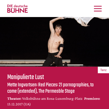
Kritiken
Schauspiel
Musiktheater
Tanz
Crossover
Bühnenwelt
Festivals & Veranstaltungen
Tanz
Menschen & Theater
Manipulierte Lust
Themen
Mette Ingvartsen: Red Pieces: 21 pornographies, to
Internationales
come (extended), The Permeable Stage
Nachrufe
Theater:
Volksbühne am Rosa-Luxemburg-Platz
Premiere:
Medientipps
13.12.2017 (UA)