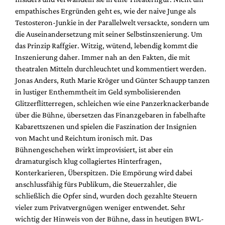
empathisches Ergründen geht es, wie der naive Junge als
Testosteron-Junkie in der Parallelwelt versackte, sondern um
die Auseinandersetzung mit seiner Selbstinszenierung. Um
das Prinzip Raffgier. Witzig, wütend, lebendig kommt die
Inszenierung daher. Immer nah an den Fakten, die mit
theatralen Mitteln durchleuchtet und kommentiert werden.
Jonas Anders, Ruth Marie Kröger und Günter Schaupp tanzen
in lustiger Enthemmtheit im Geld symbolisierenden
Glitzerflitterregen, schleichen wie eine Panzerknackerbande
über die Bühne, übersetzen das Finanzgebaren in fabelhafte
Kabarettszenen und spielen die Faszination der Insignien
von Macht und Reichtum ironisch mit. Das
Bühnengeschehen wirkt improvisiert, ist aber ein
dramaturgisch klug collagiertes Hinterfragen,
Konterkarieren, Überspitzen. Die Empörung wird dabei
anschlussfähig fürs Publikum, die Steuerzahler, die
schließlich die Opfer sind, wurden doch gezahlte Steuern
vieler zum Privatvergnügen weniger entwendet. Sehr
wichtig der Hinweis von der Bühne, dass in heutigen BWL-