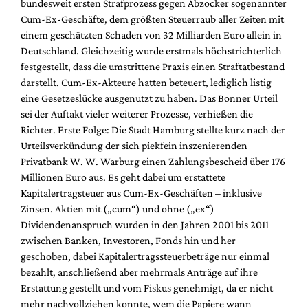
bundesweit ersten Strafprozess gegen Abzocker sogenannter
Mediadaten
Cum-Ex-Geschäfte, dem größten Steuerraub aller Zeiten mit
Suche
einem geschätzten Schaden von 32 Milliarden Euro allein in
Deutschland. Gleichzeitig wurde erstmals höchstrichterlich
festgestellt, dass die umstrittene Praxis einen Straftatbestand
darstellt. Cum-Ex-Akteure hatten beteuert, lediglich listig
eine Gesetzeslücke ausgenutzt zu haben. Das Bonner Urteil
sei der Auftakt vieler weiterer Prozesse, verhießen die
Richter. Erste Folge: Die Stadt Hamburg stellte kurz nach der
Urteilsverkündung der sich piekfein inszenierenden
Privatbank W. W. Warburg einen Zahlungsbescheid über 176
Millionen Euro aus. Es geht dabei um erstattete
Kapitalertragsteuer aus Cum-Ex-Geschäften – inklusive
Zinsen. Aktien mit („cum“) und ohne („ex“)
Dividendenanspruch wurden in den Jahren 2001 bis 2011
zwischen Banken, Investoren, Fonds hin und her
geschoben, dabei Kapitalertragssteuerbeträge nur einmal
bezahlt, anschließend aber mehrmals Anträge auf ihre
Erstattung gestellt und vom Fiskus genehmigt, da er nicht
mehr nachvollziehen konnte, wem die Papiere wann