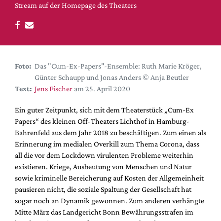
DdB-map
Stream auf der Homepage des Theaters
Kalender
Premierensuche
Festival-Planer
Foto:
Das "Cum-Ex-Papers"-Ensemble: Ruth Marie Kröger,
Hefte
Günter Schaupp und Jonas Anders © Anja Beutler
Alle Hefte
Text:
Jens Fischer
am 25. April 2020
Leseproben
Ein guter Zeitpunkt, sich mit dem Theaterstück „Cum-Ex
Podcast
Papers“ des kleinen Off-Theaters Lichthof in Hamburg-
Bahrenfeld aus dem Jahr 2018 zu beschäftigen. Zum einen als
Service
Erinnerung im medialen Overkill zum Thema Corona, dass
Shop / Abo
all die vor dem Lockdown virulenten Probleme weiterhin
existieren. Kriege, Ausbeutung von Menschen und Natur
Newsletter
sowie kriminelle Bereicherung auf Kosten der Allgemeinheit
Redaktion
pausieren nicht, die soziale Spaltung der Gesellschaft hat
Autor:innen
sogar noch an Dynamik gewonnen. Zum anderen verhängte
Partner
Mitte März das Landgericht Bonn Bewährungsstrafen im