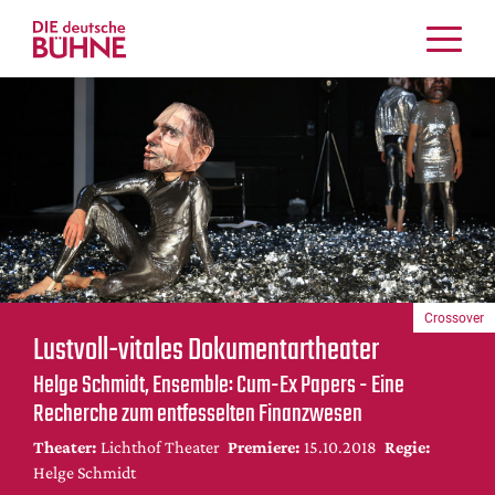
Kritiken
Schauspiel
Musiktheater
Tanz
Crossover
Bühnenwelt
Festivals & Veranstaltungen
Crossover
Menschen & Theater
Lustvoll-vitales Dokumentartheater
Themen
Helge Schmidt, Ensemble: Cum-Ex Papers - Eine
Internationales
Recherche zum entfesselten Finanzwesen
Nachrufe
Theater:
Lichthof Theater
Premiere:
15.10.2018
Regie:
Medientipps
Helge Schmidt