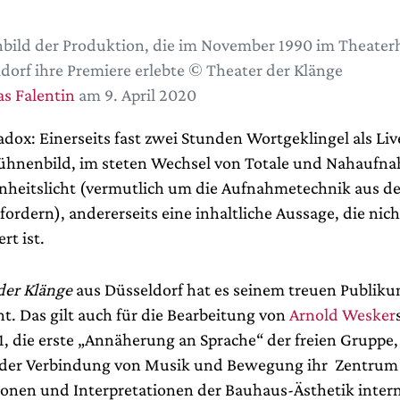
bild der Produktion, die im November 1990 im Theater
dorf ihre Premiere erlebte © Theater der Klänge
s Falentin
am 9. April 2020
radox: Einerseits fast zwei Stunden Wortgeklingel als Li
ühnenbild, im steten Wechsel von Totale und Nahaufn
nheitslicht (vermutlich um die Aufnahmetechnik aus d
fordern), andererseits eine inhaltliche Aussage, die nich
rt ist.
der Klänge
aus Düsseldorf hat es seinem treuen Publiku
t. Das gilt auch für die Bearbeitung von
Arnold Wesker
1, die erste „Annäherung an Sprache“ der freien Gruppe,
n der Verbindung von Musik und Bewegung ihr Zentrum
onen und Interpretationen der Bauhaus-Ästhetik intern