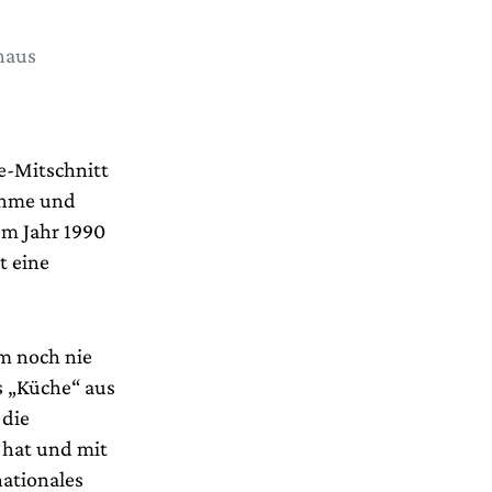
haus
ve-Mitschnitt
ahme und
em Jahr 1990
t eine
m noch nie
s „Küche“ aus
 die
 hat und mit
ationales