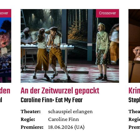
sover
Crossover
rden
An der Zeitwurzel gepackt
Kri
l
Caroline Finn: Eat My Fear
Step
Theater:
schauspiel erlangen
Thea
Regie:
Caroline Finn
Regi
Premiere:
18.06.2026 (UA)
Prem