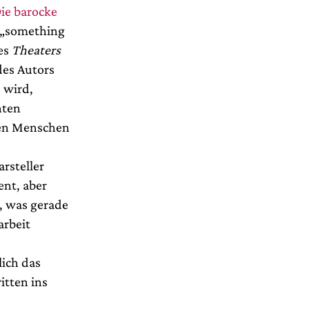
ie barocke
h „something
des
Theaters
des Autors
 wird,
nten
ten Menschen
rsteller
nt, aber
, was gerade
arbeit
ich das
itten ins