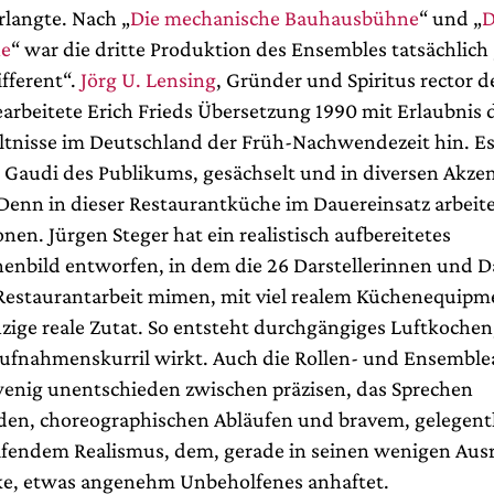
langte. Nach „
Die mechanische Bauhausbühne
“ und „
D
e
“ war die dritte Produktion des Ensembles tatsächlic
fferent“.
Jörg U. Lensing
, Gründer und Spiritus rector 
arbeitete Erich Frieds Übersetzung 1990 mit Erlaubnis 
ältnisse im Deutschland der Früh-Nachwendezeit hin. Es
 Gaudi des Publikums, gesächselt und in diversen Akze
Denn in dieser Restaurantküche im Dauereinsatz arbei
onen. Jürgen Steger hat ein realistisch aufbereitetes
enbild entworfen, in dem die 26 Darstellerinnen und Da
Restaurantarbeit mimen, mit viel realem Küchenequipme
nzige reale Zutat. So entsteht durchgängiges Luftkochen
ufnahmenskurril wirkt. Auch die Rollen- und Ensemble
wenig unentschieden zwischen präzisen, das Sprechen
den, choreographischen Abläufen und bravem, gelegentl
ifendem Realismus, dem, gerade in seinen wenigen Ausr
e, etwas angenehm Unbeholfenes anhaftet.