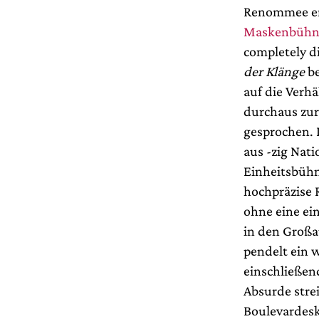
Renommee er
Maskenbühn
completely di
der Klänge
be
auf die Verh
durchaus zur
gesprochen. 
aus -zig Nati
Einheitsbühn
hochpräzise 
ohne eine ei
in den Großa
pendelt ein 
einschließen
Absurde stre
Boulevardesk