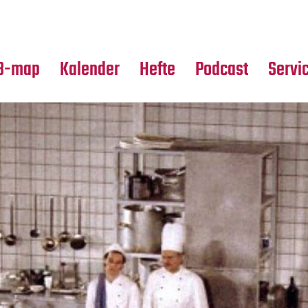
Premierensuche
Alle Hefte
Partne
Festival-Planer
Leseproben
Media
B-map
Kalender
Hefte
Podcast
Servi