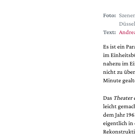
Foto:
Szenen
Düssel
Text:
Andrea
Es ist ein Pa
im Einheitsb
nahezu im Ei
nicht zu über
Minute gealte
Das
Theater 
leicht gemach
dem Jahr 196
eigentlich i
Rekonstrukti