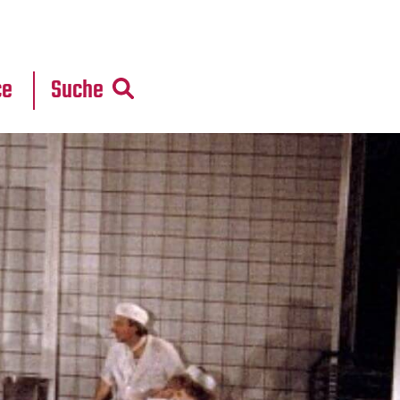
r
daten
ce
Suche