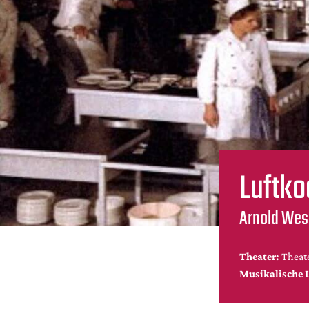
Luftk
Arnold Wes
Theater:
Theate
Musikalische 