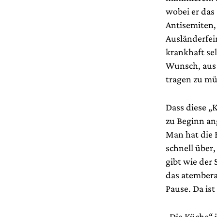
wobei er das 
Antisemiten,
Ausländerfei
krankhaft sel
Wunsch, aus 
tragen zu mü
Dass diese „K
zu Beginn an
Man hat die 
schnell über
gibt wie der
das atember
Pause. Da ist
„Die Küche“ 