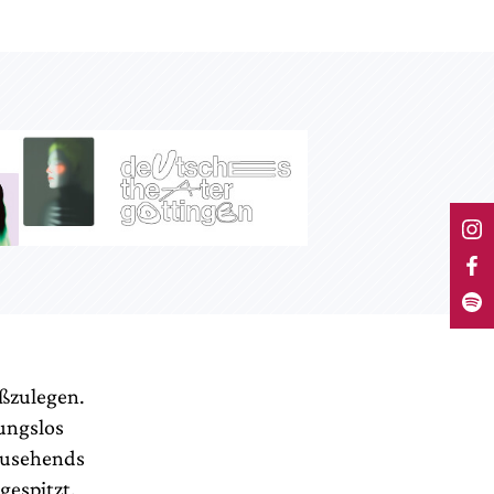
oßzulegen.
mungslos
 zusehends
gespitzt,