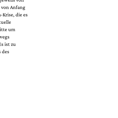
e von Anfang
Krise, die es
tuelle
itte um
bwegs
s ist zu
s des