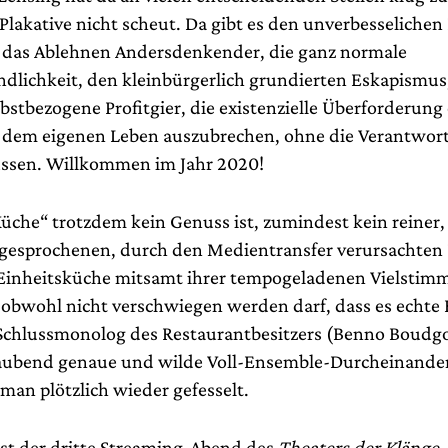
Plakative nicht scheut. Da gibt es den unverbesselichen
 das Ablehnen Andersdenkender, die ganz normale
ndlichkeit, den kleinbürgerlich grundierten Eskapismus,
bstbezogene Profitgier, die existenzielle Überforderung
dem eigenen Leben auszubrechen, ohne die Verantwor
ssen. Willkommen im Jahr 2020!
üche“ trotzdem kein Genuss ist, zumindest kein reiner, 
gesprochenen, durch den Medientransfer verursachten
Einheitsküche mitsamt ihrer tempogeladenen Vielstimm
, obwohl nicht verschwiegen werden darf, dass es echt
 Schlussmonolog des Restaurantbesitzers (Benno Boudg
aubend genaue und wilde Voll-Ensemble-Durcheinander
 man plötzlich wieder gefesselt.
ist der dritte Streaming-Abend des
Theaters der Klänge
.