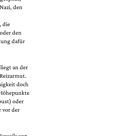
 Nazi, den
 die
 oder den
tung dafür
liegt an der
 Reizarmut.
igkeit doch
e Höhepunkte
oust) oder
 vor der
 Jeweils von