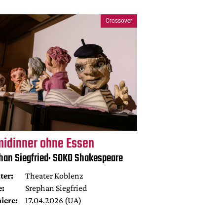
Crossover
midinner ohne Essen
han Siegfried: SOKO Shakespeare
ter:
Theater Koblenz
e:
Srephan Siegfried
iere:
17.04.2026 (UA)