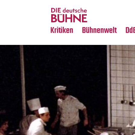
Tanz
Nachrufe
Crossover
Medientipps
Kritiken
Bühnenwelt
Dd