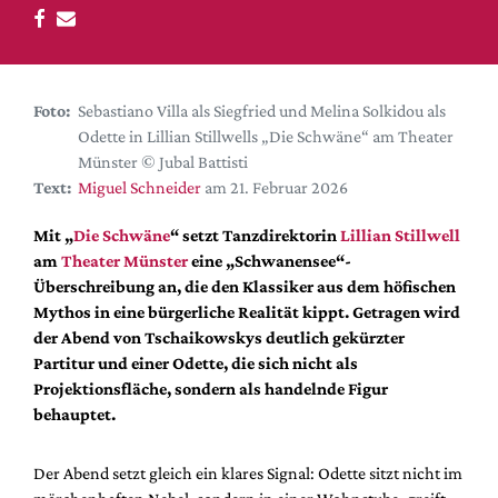
DdB-map
Kalender
Premierensuche
Foto:
Sebastiano Villa als Siegfried und Melina Solkidou als
Festival-Planer
Odette in Lillian Stillwells „Die Schwäne“ am Theater
Hefte
Münster © Jubal Battisti
Text:
Miguel Schneider
am 21. Februar 2026
Alle Hefte
Leseproben
Mit „
Die Schwäne
“ setzt Tanzdirektorin
Lillian Stillwell
am
Theater Münster
eine „Schwanensee“-
Podcast
Überschreibung an, die den Klassiker aus dem höfischen
Service
Mythos in eine bürgerliche Realität kippt. Getragen wird
der Abend von Tschaikowskys deutlich gekürzter
Shop / Abo
Partitur und einer Odette, die sich nicht als
Newsletter
Projektionsfläche, sondern als handelnde Figur
Redaktion
behauptet.
Autor:innen
Der Abend setzt gleich ein klares Signal: Odette sitzt nicht im
Partner