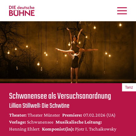
Kritiken
Schauspiel
Musiktheater
Tanz
Crossover
Bühnenwelt
Festivals & Veranstaltungen
Tanz
Menschen & Theater
Schwanensee als Versuchsanordnung
Themen
Lillian Stillwell: Die Schwäne
Internationales
Theater:
Theater Münster
Premiere:
07.02.2026 (UA)
Nachrufe
Vorlage:
Schwanensee
Musikalische Leitung:
Medientipps
Henning Ehlert
Komponist(in):
Pjotr I. Tschaikowsky