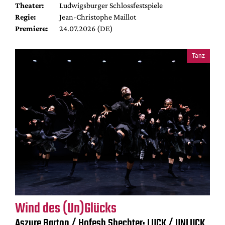
Theater:
Ludwigsburger Schlossfestspiele
Regie:
Jean-Christophe Maillot
Premiere:
24.07.2026 (DE)
Tanz
Wind des (Un)Glücks
Aszure Barton / Hofesh Shechter: LUCK / UNLUCK