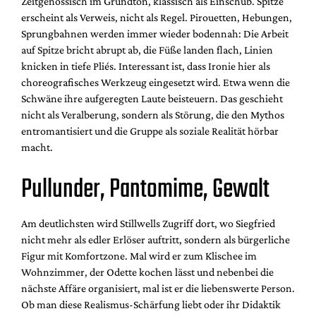
Zeitgenössisch im Grundton, klassisch als Einschub. Spitze
erscheint als Verweis, nicht als Regel. Pirouetten, Hebungen,
Sprungbahnen werden immer wieder bodennah: Die Arbeit
auf Spitze bricht abrupt ab, die Füße landen flach, Linien
knicken in tiefe Pliés. Interessant ist, dass Ironie hier als
choreografisches Werkzeug eingesetzt wird. Etwa wenn die
Schwäne ihre aufgeregten Laute beisteuern. Das geschieht
nicht als Veralberung, sondern als Störung, die den Mythos
entromantisiert und die Gruppe als soziale Realität hörbar
macht.
Pullunder, Pantomime, Gewalt
Am deutlichsten wird Stillwells Zugriff dort, wo Siegfried
nicht mehr als edler Erlöser auftritt, sondern als bürgerliche
Figur mit Komfortzone. Mal wird er zum Klischee im
Wohnzimmer, der Odette kochen lässt und nebenbei die
nächste Affäre organisiert, mal ist er die liebenswerte Person.
Ob man diese Realismus-Schärfung liebt oder ihr Didaktik