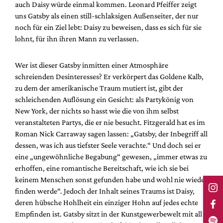
auch Daisy würde einmal kommen. Leonard Pfeiffer zeigt
uns Gatsby als einen still-schlaksigen Außenseiter, der nur
noch für ein Ziel lebt: Daisy zu beweisen, dass es sich für sie
lohnt, für ihn ihren Mann zu verlassen.
Wer ist dieser Gatsby inmitten einer Atmosphäre
schreienden Desinteresses? Er verkörpert das Goldene Kalb,
zu dem der amerikanische Traum mutiert ist, gibt der
schleichenden Auflösung ein Gesicht: als Partykönig von
New York, der nichts so hasst wie die von ihm selbst
veranstalteten Partys, die er nie besucht. Fitzgerald hat es im
Roman Nick Carraway sagen lassen: „Gatsby, der Inbegriff all
dessen, was ich aus tiefster Seele verachte.“ Und doch sei er
eine „ungewöhnliche Begabung“ gewesen, „immer etwas zu
erhoffen, eine romantische Bereitschaft, wie ich sie bei
keinem Menschen sonst gefunden habe und wohl nie wieder
finden werde“. Jedoch der Inhalt seines Traums ist Daisy,
deren hübsche Hohlheit ein einziger Hohn auf jedes echte
Empfinden ist. Gatsby sitzt in der Kunstgewerbewelt mit all