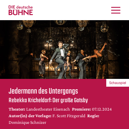
Kritiken
Schauspiel
Musiktheater
Tanz
Crossover
Bühnenwelt
Festivals & Veranstaltungen
Schauspiel
Menschen & Theater
Jedermann des Untergangs
Themen
Rebekka Kricheldorf: Der große Gatsby
Internationales
Theater:
Landestheater Eisenach
Premiere:
07.12.2024
Nachrufe
Autor(in) der Vorlage:
F. Scott Fitzgerald
Regie:
Medientipps
Dominique Schnizer