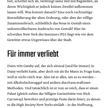
fest, schottet sich ab, verbringt seine Zeit mit Bagatellen, an
deren Wichtigkeit er jedoch keinen Zweifel aufkommen
lassen will. Was kommt danach? Eine noch rechtzeitige
Konsolidierung der alten Ordnung, oder aber der völlige
Zusammenbruch, schließlich das Neue in Gestalt eines
unkontrollierbaren Ausbruchs von Gewalt? Hier im
schwülen New York des Sommers 1925 liegt wie vor dem
Gewitter etwas Ungewisses über der Stadt.
Für immer verliebt
Dann tritt Gatsby auf, der sich einmal (und für immer) in
Daisy verliebt hatte, aber doch nie als ihr Mann in Frage kam,
weil er nicht reich war. Also tat er alles, um es zu werden –
mit Alkoholschmuggel und andern durchaus mafiosen
Methoden. Und tatsächlich ist er nun so reich, dass er einen
Palast (gleich neben der billigen Gartenhütte von Nick
Carraway) bewohnt und protzige Feste darin feiert, zu denen
er die High Society New Yorks einlädt – in der Hoffnung,