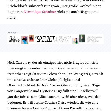
Lichtgestalt des Mainstreams uns sehr fern liegt – in Rebekka
Mediadaten
Kricheldorfs Bühnenfassung von „Der große Gatsby“ in der
Suche
Regie von
Dominique Schnizer
rückt sie uns beängstigend
nahe.
Anzeige
Nick Carraway, der als einziger hier nicht fraglos von sich
überzeugt ist, sondern sich vom Geschehen um ihn herum
irritierbar zeigt (stark im Schwachen: Jan Wenglarz), erzählt
uns eine Geschichte über Gleichgültigkeit und
Oberflächlichkeit der New Yorker Oberschicht, deren Tage
von Langeweile und Hysterie ausgefüllt sind. Er selbst will
„an der Börse“ sein Glück suchen, weiß aber nicht, was das
bedeutet. Er trifft seine Cousine Daisy wieder, die wie eine
traumverlorene Comic-Figur wirkt, ein Porzellanpüppchen,