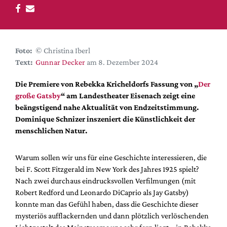
DdB-map
Kalender
Premierensuche
Foto:
© Christina Iberl
Festival-Planer
Text:
Gunnar Decker
am 8. Dezember 2024
Hefte
Die Premiere von Rebekka Kricheldorfs Fassung von „
Der
Alle Hefte
große Gatsby
“ am Landestheater Eisenach zeigt eine
Leseproben
beängstigend nahe Aktualität von Endzeitstimmung.
Dominique Schnizer inszeniert die Künstlichkeit der
Podcast
menschlichen Natur.
Service
Warum sollen wir uns für eine Geschichte interessieren, die
Shop / Abo
bei F. Scott Fitzgerald im New York des Jahres 1925 spielt?
Newsletter
Nach zwei durchaus eindrucksvollen Verfilmungen (mit
Redaktion
Robert Redford und Leonardo DiCaprio als Jay Gatsby)
Autor:innen
konnte man das Gefühl haben, dass die Geschichte dieser
mysteriös aufflackernden und dann plötzlich verlöschenden
Partner