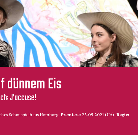
f dünnem Eis
ch: J'accuse!
ches Schauspielhaus Hamburg
Premiere:
25.09.2021 (UA)
Regie: