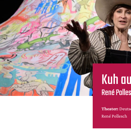
Kuh au
René Polles
Theater:
Deuts
René Pollesch