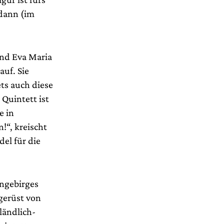
 dann (im
und Eva Maria
auf. Sie
ets auch diese
Quintett ist
e in
n!“, kreischt
del für die
ngebirges
gerüst von
ländlich-