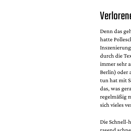
Verloren
Denn das geh
hatte Polles
Inszenierung
durch die Te
immer sehr a
Berlin) oder 
tun hat mit S
das, was gera
regelmäßig mi
sich vieles v
Die Schnell-h
rasend schnel