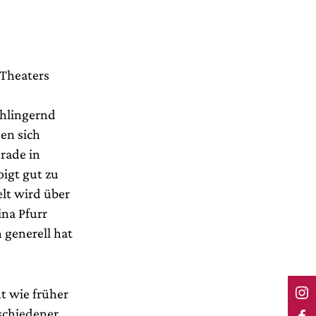
 Theaters
chlingernd
en sich
rade in
oigt gut zu
elt wird über
ina Pfurr
h generell hat
t wie früher
rschiedener