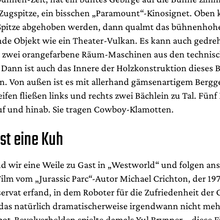
 Zugspitze, ein bisschen „Paramount“-Kinosignet. Oben 
 Spitze abgehoben werden, dann qualmt das bühnenhoh
de Objekt wie ein Theater-Vulkan. Es kann auch gedre
n zwei orangefarbene Räum-Maschinen aus den technis
 Dann ist auch das Innere der Holzkonstruktion dieses 
en. Von außen ist es mit allerhand gämsenartigem Bergge
eifen fließen links und rechts zwei Bächlein zu Tal. Fünf
uf und hinab. Sie tragen Cowboy-Klamotten.
ist eine Kuh
nd wir eine Weile zu Gast in „Westworld“ und folgen an
lm vom „Jurassic Parc“-Autor Michael Crichton, der 197
ervat erfand, in dem Roboter für die Zufriedenheit der 
 das natürlich dramatischerweise irgendwann nicht meh
ot-Revolverhelden spielte damals Yul Brynner – diese Fi