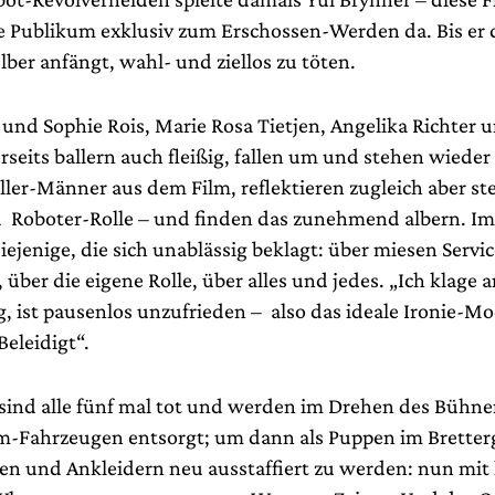
e Publikum exklusiv zum Erschossen-Werden da. Bis er
lber anfängt, wahl- und ziellos zu töten.
 und Sophie Rois, Marie Rosa Tietjen, Angelika Richter 
rseits ballern auch fleißig, fallen um und stehen wieder 
iller-Männer aus dem Film, reflektieren zugleich aber st
Roboter-Rolle – und finden das zunehmend albern. Im 
iejenige, die sich unablässig beklagt: über miesen Servic
über die eigene Rolle, über alles und jedes. „Ich klage a
g, ist pausenlos unzufrieden – also das ideale Ironie-Mo
eleidigt“.
ind alle fünf mal tot und werden im Drehen des Bühne
-Fahrzeugen entsorgt; um dann als Puppen im Bretter
en und Ankleidern neu ausstaffiert zu werden: nun mit 