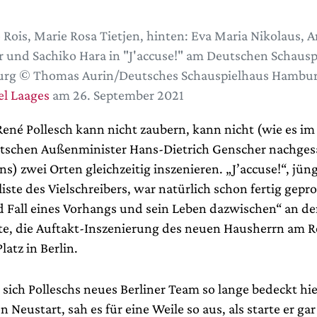
 Rois, Marie Rosa Tietjen, hinten: Eva Maria Nikolaus, A
r und Sachiko Hara in "J'accuse!" am Deutschen Schausp
rg © Thomas Aurin/Deutsches Schauspielhaus Hambu
l Laages
am 26. September 2021
René Pollesch kann nicht zaubern, kann nicht (wie es i
tschen Außenminister Hans-Dietrich Genscher nachge
s) zwei Orten gleichzeitig inszenieren. „J’accuse!“, jüng
iste des Vielschreibers, war natürlich schon fertig gepro
d Fall eines Vorhangs und sein Leben dazwischen“ an d
te, die Auftakt-Inszenierung des neuen Hausherrn am R
atz in Berlin.
sich Polleschs neues Berliner Team so lange bedeckt hie
n Neustart, sah es für eine Weile so aus, als starte er gar