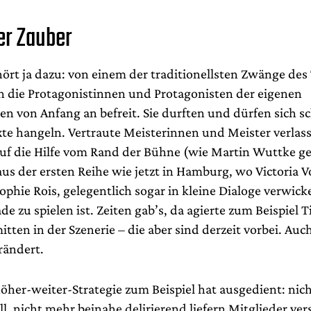
er Zauber
ört ja dazu: von einem der traditionellsten Zwänge des
ch die Protagonistinnen und Protagonisten der eigenen
en von Anfang an befreit. Sie durften und dürfen sich s
xte hangeln. Vertraute Meisterinnen und Meister verlass
uf die Hilfe vom Rand der Bühne (wie Martin Wuttke ge
aus der ersten Reihe wie jetzt in Hamburg, wo Victoria V
ophie Rois, gelegentlich sogar in kleine Dialoge verwick
de zu spielen ist. Zeiten gab’s, da agierte zum Beispiel T
tten in der Szenerie – die aber sind derzeit vorbei. Auc
erändert.
öher-weiter-Strategie zum Beispiel hat ausgedient: nich
l, nicht mehr beinahe delirierend liefern Mitglieder ve