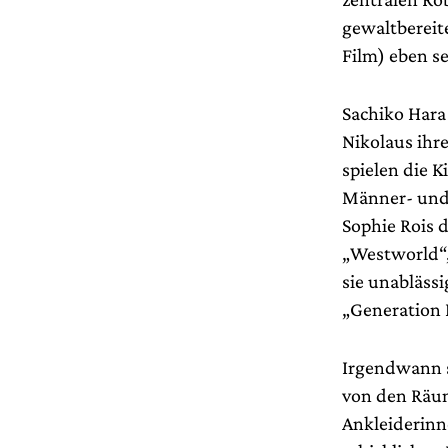
gewaltbereit
Film) eben se
Sachiko Hara
Nikolaus ihre
spielen die K
Männer- und 
Sophie Rois d
„Westworld“, 
sie unablässi
„Generation B
Irgendwann s
von den Räum
Ankleiderinn