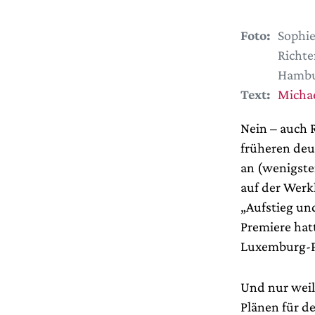
Foto:
Sophie
Richte
Hambu
Text:
Michae
Nein – auch 
früheren deu
an (wenigsten
auf der Werkl
„Aufstieg un
Premiere hat
Luxemburg-Pl
Und nur weil 
Plänen für de