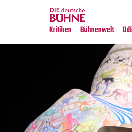
Tanz
Nachrufe
Crossover
Medientipps
Kritiken
Bühnenwelt
Dd