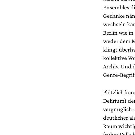
Ensembles die
Gedanke näml
wechseln ka
Berlin wie i
weder dem Ma
klingt überh
kollektive V
Archiv. Und 
Genre-Begrif
Plötzlich ka
Delirium) den
vergnüglich u
deutlicher al
Raum wichtige
früher Volks