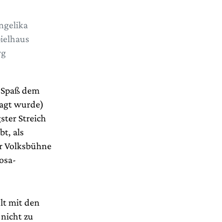
ngelika
ielhaus
rg
m Spaß dem
sagt wurde)
ster Streich
bt, als
er Volksbühne
osa-
lt mit den
 nicht zu