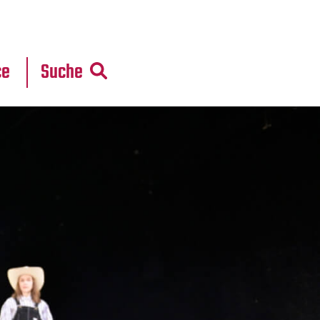
r
daten
ce
Suche