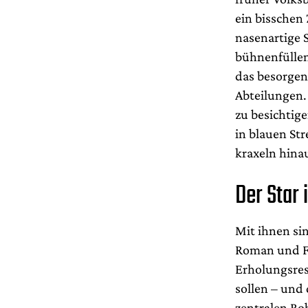
ein bisschen
nasenartige
bühnenfüllen
das besorge
Abteilungen.
zu besichtig
in blauen Str
kraxeln hina
Der Star 
Mit ihnen si
Roman und Fi
Erholungsres
sollen – und
zentralen Rob