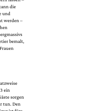
kann die
e und
ht werden –
chen
Bergmassivs
tier bemalt,
 Frauen
satzweise
3 ein
Gäste sorgen
r tun. Den
gur ist fürs