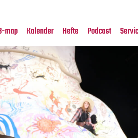
Premierensuche
Alle Hefte
Partne
Festival-Planer
Leseproben
Media
B-map
Kalender
Hefte
Podcast
Servi