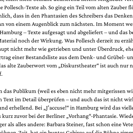
 Pollesch-Texte ab. So ging ein Teil vom alten Zauber fl
ich, dass in den Phantasien des Schreibers das Denken
nn von einem Augenblick zum nächsten. Im Moment wer
n Hamburg – Texte aufgesagt und abgeliefert – und das
terial noch der Wirkung. Was Pollesch derzeit zu erzäh
aupt nicht mehr wie getrieben und unter Überdruck, ehe
ortrag einer Bestandsliste aus dem Denk- und Grübel- u
das alte Zauberwort vom „Diskurstheater“ ist auch nur 
f.
nn das Publikum (weil es eben nicht mehr mitgerissen wi
 Text im Detail überprüfen – und auch das ist nicht wir
nd erhellend. Bei „J’accuse!“ in Hamburg wird das viell
s kurz zuvor bei der Berliner „Vorhang“-Phantasie. Wiede
r als alles andere: Barbara Steiner, fast schon eine Vet
bühnen-Zeit, hat ein buntes Gebirge auf die Bühne zimm