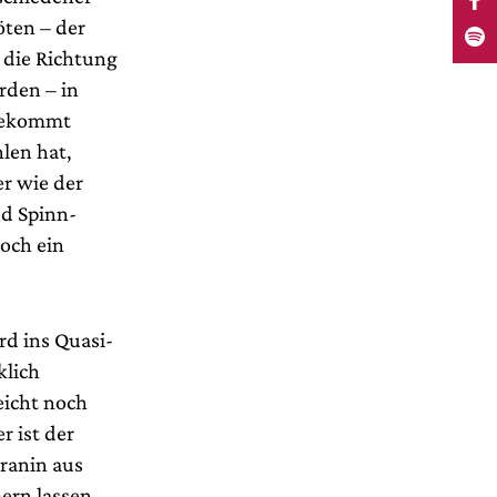
öten – der
 die Richtung
den – in
 bekommt
len hat,
r wie der
nd Spinn-
noch ein
rd ins Quasi-
klich
eicht noch
r ist der
eranin aus
ern lassen –