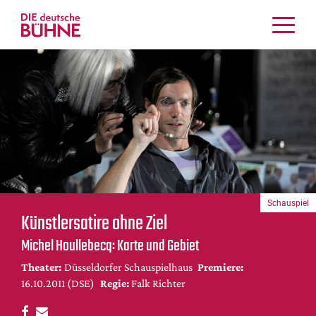
Kritiken
Schauspiel
Musiktheater
Tanz
Crossover
Bühnenwelt
Festivals & Veranstaltungen
Schauspiel
Menschen & Theater
Künstlersatire ohne Ziel
Themen
Michel Houllebecq: Karte und Gebiet
Internationales
Theater:
Düsseldorfer Schauspielhaus
Premiere:
Nachrufe
16.10.2011 (DSE)
Regie:
Falk Richter
Medientipps