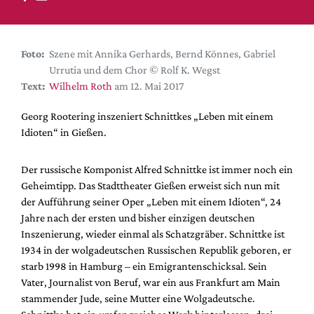
DdB-map
Kalender
Premierensuche
Foto:
Szene mit Annika Gerhards, Bernd Könnes, Gabriel
Urrutia und dem Chor © Rolf K. Wegst
Festival-Planer
Text:
Wilhelm Roth
am 12. Mai 2017
Hefte
Georg Rootering inszeniert Schnittkes „Leben mit einem
Alle Hefte
Idioten“ in Gießen.
Leseproben
Podcast
Der russische Komponist Alfred Schnittke ist immer noch ein
Geheimtipp. Das Stadttheater Gießen erweist sich nun mit
Service
der Aufführung seiner Oper „Leben mit einem Idioten“, 24
Jahre nach der ersten und bisher einzigen deutschen
Shop / Abo
Inszenierung, wieder einmal als Schatzgräber. Schnittke ist
Newsletter
1934 in der wolgadeutschen Russischen Republik geboren, er
Redaktion
starb 1998 in Hamburg – ein Emigrantenschicksal. Sein
Autor:innen
Vater, Journalist von Beruf, war ein aus Frankfurt am Main
stammender Jude, seine Mutter eine Wolgadeutsche.
Partner