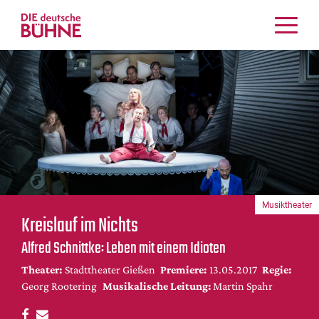
Kritiken
Schauspiel
Musiktheater
Tanz
Crossover
Bühnenwelt
Festivals & Veranstaltungen
Musiktheater
Menschen & Theater
Kreislauf im Nichts
Themen
Alfred Schnittke: Leben mit einem Idioten
Internationales
Theater:
Stadttheater Gießen
Premiere:
13.05.2017
Regie:
Nachrufe
Georg Rootering
Musikalische Leitung:
Martin Spahr
Medientipps