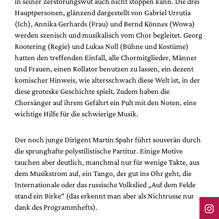
in seiner Zerstörungswut auch nicht stoppen kann. Die drei
Hauptpersonen, glänzend dargestellt von Gabriel Urrutia
(Ich), Annika Gerhards (Frau) und Bernd Könnes (Wowa)
werden szenisch und musikalisch vom Chor begleitet. Georg
Rootering (Regie) und Lukas Noll (Bühne und Kostüme)
hatten den treffenden Einfall, alle Chormitglieder, Männer
und Frauen, einen Rollator benutzen zu lassen, ein dezent
komischer Hinweis, wie altersschwach diese Welt ist, in der
diese groteske Geschichte spielt. Zudem haben die
Chorsänger auf ihrem Gefährt ein Pult mit den Noten, eine
wichtige Hilfe für die schwierige Musik.
Der noch junge Dirigent Martin Spahr führt souverän durch
die sprunghafte polystilistische Partitur. Einige Motive
tauchen aber deutlich, manchmal nur für wenige Takte, aus
dem Musikstrom auf, ein Tango, der gut ins Ohr geht, die
Internationale oder das russische Volkslied „Auf dem Felde
stand ein Birke“ (das erkennt man aber als Nichtrusse nur
dank des Programmhefts).