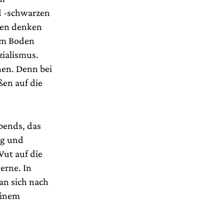
d -schwarzen
gen denken
dem Boden
zialismus.
nen. Denn bei
ßen auf die
Abends, das
ig und
Wut auf die
erne. In
an sich nach
einem