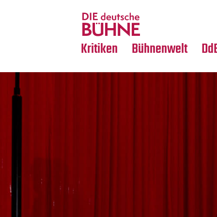
Tanz
Nachrufe
Crossover
Medientipps
Kritiken
Bühnenwelt
Dd