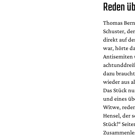
Reden üb
Thomas Bernh
Schuster, de
direkt auf d
war, hörte d
Antisemiten 
achtunddreiß
dazu braucht
wieder aus al
Das Stück nu
und eines üb
Witwe, reden
Hensel, der 
Stück!“ Seit
Zusammenlege