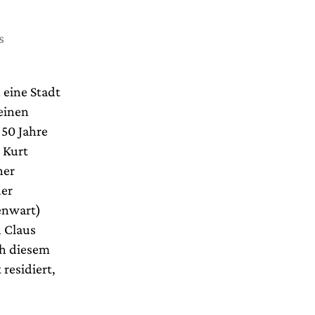
s
 eine Stadt
einen
 50 Jahre
 Kurt
ner
der
enwart)
n Claus
ch diesem
residiert,