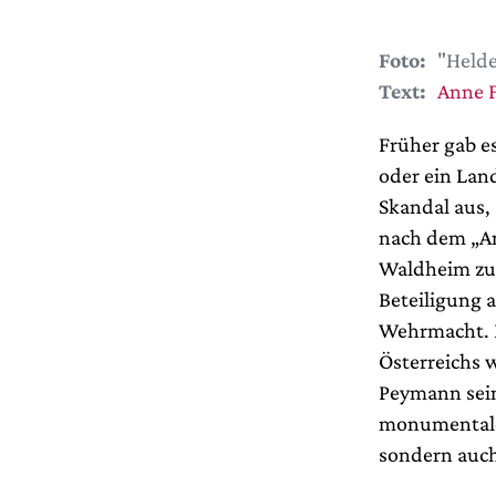
Foto:
"Helde
Text:
Anne F
Früher gab e
oder ein Lan
Skandal aus,
nach dem „An
Waldheim zu
Beteiligung a
Wehrmacht. 
Österreichs 
Peymann sein
monumentalen
sondern auch