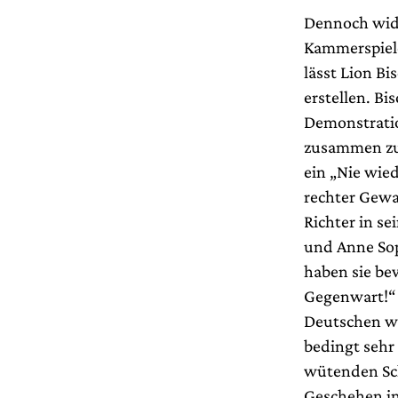
Dennoch wid
Kammerspiele
lässt Lion Bi
erstellen. B
Demonstratio
zusammen zu 
ein „Nie wied
rechter Gewal
Richter in s
und Anne Sop
haben sie bew
Gegenwart!“ 
Deutschen wa
bedingt sehr
wütenden Sch
Geschehen in