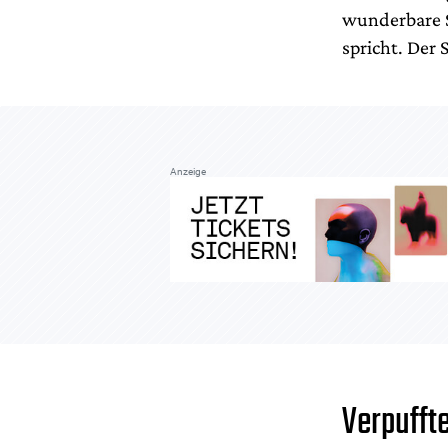
wunderbare S
spricht. Der S
Anzeige
Verpufft