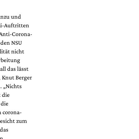
inzu und
i-Auftritten
 Anti-Corona-
d den NSU
ität nicht
rbeitung
ll das lässt
, Knut Berger
. „Nichts
 die
 die
m corona-
esicht zum
 das
um