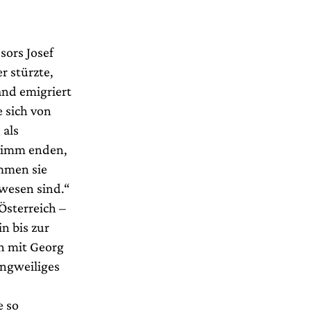
sors Josef
r stürzte,
and emigriert
 sich von
 als
hlimm enden,
ommen sie
ewesen sind.“
Österreich –
n bis zur
n mit Georg
angweiliges
e so