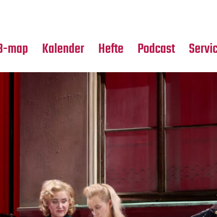
Premierensuche
Alle Hefte
Partne
Festival-Planer
Leseproben
Media
B-map
Kalender
Hefte
Podcast
Servi