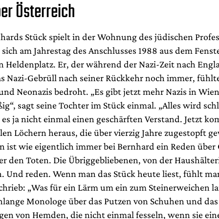
er Österreich
ards Stück spielt in der Wohnung des jüdischen Profes
r sich am Jahrestag des Anschlusses 1988 aus dem Fenste
en Heldenplatz. Er, der während der Nazi-Zeit nach Engl
as Nazi-Gebrüll nach seiner Rückkehr noch immer, fühlte
und Neonazis bedroht. „Es gibt jetzt mehr Nazis in Wien
ig“, sagt seine Tochter im Stück einmal. „Alles wird sc
 es ja nicht einmal einen geschärften Verstand. Jetzt k
len Löchern heraus, die über vierzig Jahre zugestopft g
n ist wie eigentlich immer bei Bernhard ein Reden über 
er den Toten. Die Übriggebliebenen, von der Haushälteri
. Und reden. Wenn man das Stück heute liest, fühlt ma
schrieb: „Was für ein Lärm um ein zum Steinerweichen l
enlange Monologe über das Putzen von Schuhen und das
n von Hemden, die nicht einmal fesseln, wenn sie ein