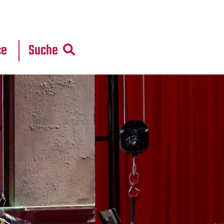
r
daten
ce
Suche