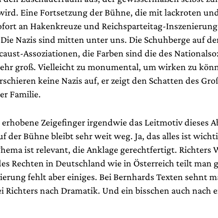
wird. Eine Fortsetzung der Bühne, die mit lackroten un
fort an Hakenkreuze und Reichsparteitag-Inszenierun
: Die Nazis sind mitten unter uns. Die Schuhberge auf 
aust-Assoziationen, die Farben sind die des Nationalso
t sehr groß. Vielleicht zu monumental, um wirken zu kön
schieren keine Nazis auf, er zeigt den Schatten des Gro
er Familie.
r erhobene Zeigefinger irgendwie das Leitmotiv dieses 
 der Bühne bleibt sehr weit weg. Ja, das alles ist wicht
Thema ist relevant, die Anklage gerechtfertigt. Richters 
es Rechten in Deutschland wie in Österreich teilt man g
ierung fehlt aber einiges. Bei Bernhards Texten sehnt m
bei Richters nach Dramatik. Und ein bisschen auch nach 