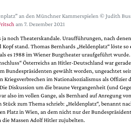
nplatz" an den Münchner Kammerspielen © Judith Bus
ritsch
am 7. Dezember 2021
s ja noch Theaterskandale. Uraufführungen, nach denen
d Kopf stand. Thomas Bernhards „Heldenplatz“ löste so 
 als es 1988 im Wiener Burgtheater uraufgeführt wurde.
schluss“ Österreichs an Hitler-Deutschland war gerade
m Bundespräsidenten gewählt worden, ungeachtet sei
n Kriegsverbrechen im Nationalsozialismus als Offizier 
Die Diskussion um die braune Vergangenheit (und Geg
war also im vollen Gange, als Bernhard auf Anregung vo
 Stück zum Thema schrieb: „Heldenplatz“, benannt na
 Platz in Wien, an dem nicht nur der Bundespräsident 
 die Massen Adolf Hitler zujubelten.