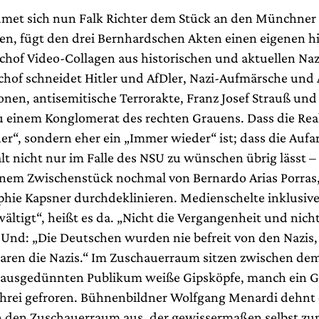
met sich nun Falk Richter dem Stück an den Münchner
n, fügt den drei Bernhardschen Akten einen eigenen h
schof Video-Collagen aus historischen und aktuellen Naz
ischof schneidet Hitler und AfDler, Nazi-Aufmärsche und
nen, antisemitische Terrorakte, Franz Josef Strauß un
einem Konglomerat des rechten Grauens. Dass die Real
er“, sondern eher ein „Immer wieder“ ist; dass die Aufa
t nicht nur im Falle des NSU zu wünschen übrig lässt – a
einem Zwischenstück nochmal von Bernardo Arias Porras
hie Kapsner durchdeklinieren. Medienschelte inklusive
ältigt“, heißt es da. „Nicht die Vergangenheit und nicht
Und: „Die Deutschen wurden nie befreit von den Nazis,
ren die Nazis.“ Im Zuschauerraum sitzen zwischen de
 ausgedünnten Publikum weiße Gipsköpfe, manch ein G
rei gefroren. Bühnenbildner Wolfgang Menardi dehnt
 den Zuschauerraum aus, der gewissermaßen selbst z