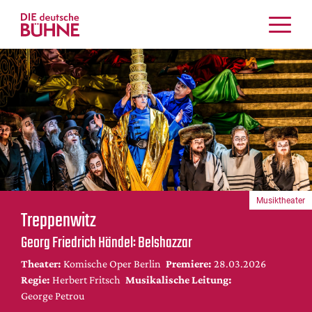
Kritiken
Schauspiel
Musiktheater
Tanz
Crossover
Bühnenwelt
Festivals & Veranstaltungen
Musiktheater
Menschen & Theater
Treppenwitz
Themen
Georg Friedrich Händel: Belshazzar
Internationales
Theater:
Komische Oper Berlin
Premiere:
28.03.2026
Nachrufe
Regie:
Herbert Fritsch
Musikalische Leitung:
Medientipps
Ge­orge Pe­trou