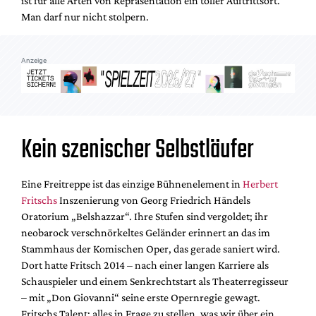
ist für alle Arten von Repräsentation ein toller Auftrittsort.
Mediadaten
Man darf nur nicht stolpern.
Suche
Anzeige
Kein szenischer Selbstläufer
Eine Freitreppe ist das einzige Bühnenelement in
Herbert
Fritschs
Inszenierung von Georg Friedrich Händels
Oratorium „Belshazzar“. Ihre Stufen sind vergoldet; ihr
neobarock verschnörkeltes Geländer erinnert an das im
Stammhaus der Komischen Oper, das gerade saniert wird.
Dort hatte Fritsch 2014 – nach einer langen Karriere als
Schauspieler und einem Senkrechtstart als Theaterregisseur
– mit „Don Giovanni“ seine erste Opernregie gewagt.
Fritschs Talent: alles in Frage zu stellen, was wir über ein