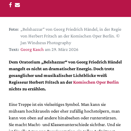
DdB-map
Kalender
Premierensuche
Foto:
„Belshazzar“ von Georg Friedrich Händel, in der Regie
Festival-Planer
von Herbert Fritsch an der Komischen Oper Berlin. ©
Hefte
Jan Windszus Photography
Text:
Georg Kasch
am 29. März 2026
Alle Hefte
Leseproben
Dem Oratorium „Belshazzar“ von Georg Friedrich Händel
mangelt es nicht an dramatischer Energie. Doch trotz
Podcast
gesanglicher und musikalischer Lichtblicke weiß
Service
Regisseur Herbert Fritsch an der
Komischen Oper Berlin
nichts zu erzählen.
Shop / Abo
Newsletter
Eine Treppe ist ein vielseitiges Symbol. Man kann sie
Redaktion
mühsam hochkraxeln oder eher zufällig hochstolpern, man
Autor:innen
kann von oben auf andere hinabsehen oder runterstürzen.
Sie macht Macht- und Klassenunterschiede sichtbar. Und sie
Partner