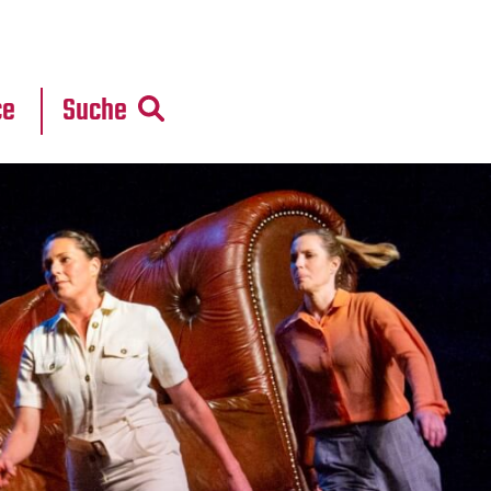
r
daten
ce
Suche