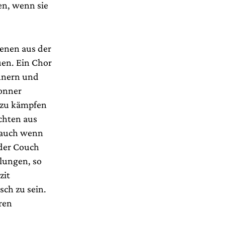
ten, wenn sie
enen aus der
uen. Ein Chor
ännern und
Bonner
 zu kämpfen
chten aus
 auch wenn
der Couch
elungen, so
zit
sch zu sein.
ren