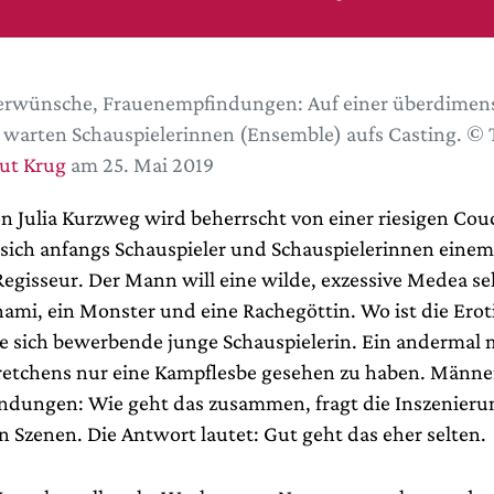
rwünsche, Frauenempfindungen: Auf einer überdimens
warten Schauspielerinnen (Ensemble) aufs Casting. © 
ut Krug
am 25. Mai 2019
n Julia Kurzweg wird beherrscht von einer riesigen Cou
 sich anfangs Schauspieler und Schauspielerinnen einem
Regisseur. Der Mann will eine wilde, exzessive Medea se
mi, ein Monster und eine Rachegöttin. Wo ist die Erotik
e sich bewerbende junge Schauspielerin. Ein andermal m
Gretchens nur eine Kampflesbe gesehen zu haben. Männ
dungen: Wie geht das zusammen, fragt die Inszenierung
n Szenen. Die Antwort lautet: Gut geht das eher selten.