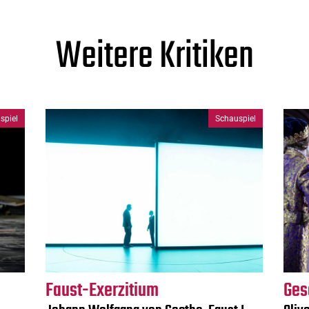
Weitere Kritiken
spiel
Schauspiel
Faust-Exerzitium
Ges