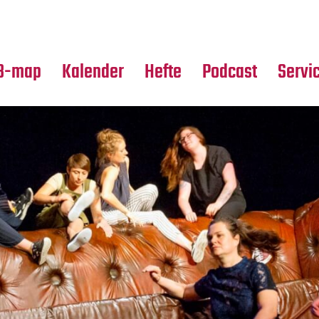
Premierensuche
Alle Hefte
Partne
Festival-Planer
Leseproben
Media
B-map
Kalender
Hefte
Podcast
Servi