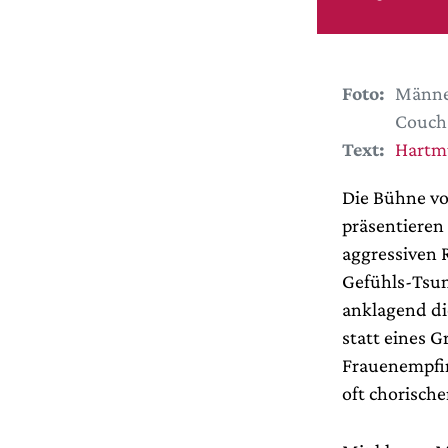
Foto:
Männe
Couch 
Text:
Hartm
Die Bühne vo
präsentieren
aggressiven 
Gefühls-Tsuna
anklagend di
statt eines 
Frauenempfin
oft chorische