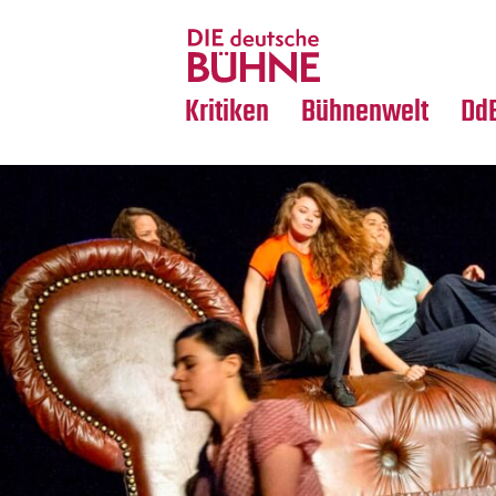
Tanz
Nachrufe
Crossover
Medientipps
Kritiken
Bühnenwelt
Dd