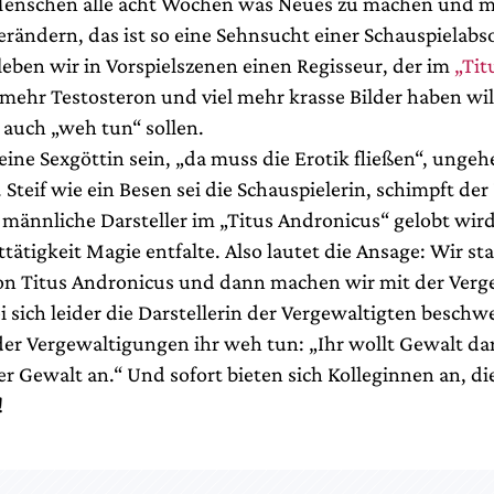
enschen alle acht Wochen was Neues zu machen und m
erändern, das ist so eine Sehnsucht einer Schauspielabs
leben wir in Vorspielszenen einen Regisseur, der im
„Tit
mehr Testosteron und viel mehr krasse Bilder haben will
 auch „weh tun“ sollen.
 eine Sexgöttin sein, „da muss die Erotik fließen“, ung
Steif wie ein Besen sei die Schauspielerin, schimpft der
männliche Darsteller im „Titus Andronicus“ gelobt wird,
tätigkeit Magie entfalte. Also lautet die Ansage: Wir st
n Titus Andronicus und dann machen wir mit der Verg
 sich leider die Darstellerin der Vergewaltigten beschwe
der Vergewaltigungen ihr weh tun: „Ihr wollt Gewalt dar
er Gewalt an.“ Und sofort bieten sich Kolleginnen an, die
!