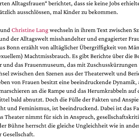
ten Alltagsfrauen“ berichtet, dass sie keine Jobs erhiel
ätzlich ausschlössen, mal Kinder zu bekommen.
und
Christine Lang
wechseln in ihrem Text zwischen Sz
und der Alltagswelt misshandelter und engagierter Fra
us Bonn erzählt von alltäglicher Übergriffigkeit von M
exuellem) Machtmissbrauch. Es gibt Berichte über die 
r und das Frauenmuseum, das mit Zuschusskürzungen
hsel zwischen den Szenen aus der Theaterwelt und Beri
eben von Frauen besitzt eine beeindruckende Dynamik,
marschieren an die Rampe und das Herumkrabbeln auf 
mittel bald abnutzt. Doch die Fülle der Fakten und Anspi
ht und Feminismus, ist beeindruckend. Dabei ist das Fa
s Theater nimmt für sich in Anspruch, gesellschaftskriti
der Bühne herrscht die gleiche Ungleichheit wie in ande
 Gesellschaft.