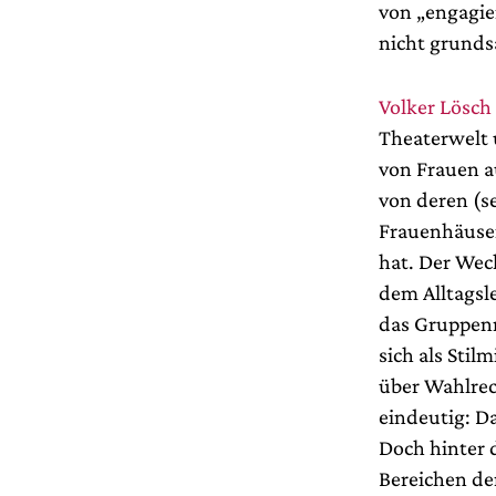
von „engagier
nicht grunds
Volker Lösch
Theaterwelt 
von Frauen a
von deren (s
Frauenhäuse
hat. Der Wec
dem Alltagsl
das Gruppen
sich als Stil
über Wahlrec
eindeutig: Da
Doch hinter 
Bereichen der