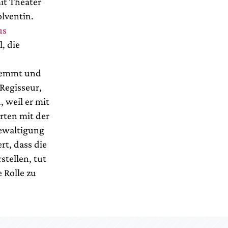
it Theater
olventin.
us
, die
ehemmt und
 Regisseur,
 weil er mit
arten mit der
ewaltigung
rt, dass die
stellen, tut
 Rolle zu