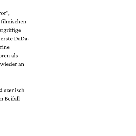
or“,
 filmischen
rgriffige
 erste DaDa-
rine
ren als
n wieder an
d szenisch
 Beifall