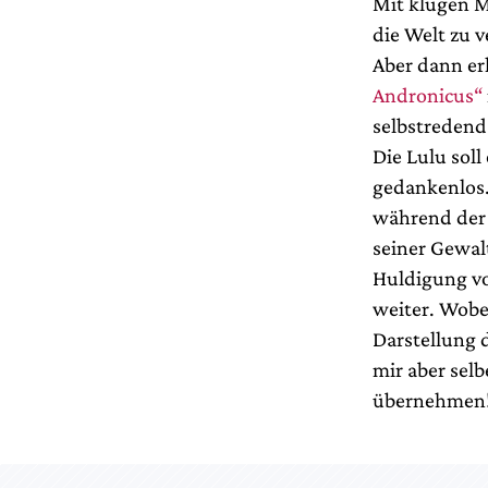
Mit klugen M
die Welt zu v
Aber dann er
Andronicus“
selbstredend
Die Lulu soll
gedankenlos. 
während der 
seiner Gewalt
Huldigung vo
weiter. Wobei
Darstellung 
mir aber selb
übernehmen