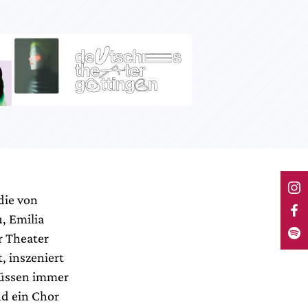
die von
, Emilia
r Theater
, inszeniert
müssen immer
nd ein Chor