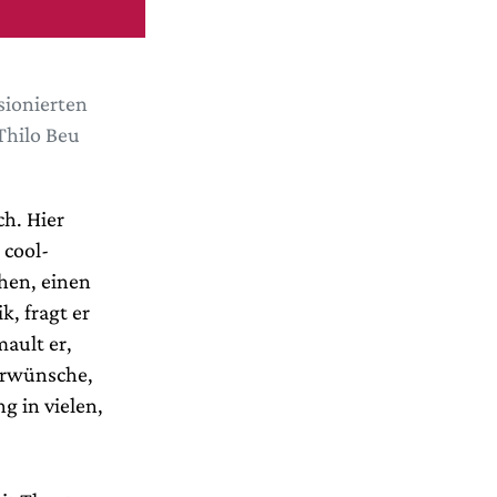
ionierten
Thilo Beu
ch. Hier
 cool-
hen, einen
, fragt er
ault er,
erwünsche,
 in vielen,