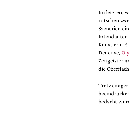
Im letzten, 
rutschen zwei
Szenarien ein
Intendanten 
Künstlerin E
Deneuve,
Ol
Zeitgeister u
die Oberfläc
Trotz einige
beeindrucken
bedacht wur