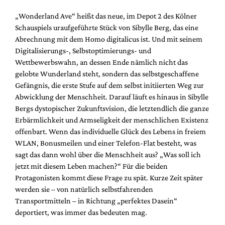
Mediadaten
„Wonderland Ave“ heißt das neue, im Depot 2 des Kölner
Suche
Schauspiels uraufgeführte Stück von Sibylle Berg, das eine
Abrechnung mit dem Homo digitalicus ist. Und mit seinem
Digitalisierungs-, Selbstoptimierungs- und
Wettbewerbswahn, an dessen Ende nämlich nicht das
gelobte Wunderland steht, sondern das selbstgeschaffene
Gefängnis, die erste Stufe auf dem selbst initiierten Weg zur
Abwicklung der Menschheit. Darauf läuft es hinaus in Sibylle
Bergs dystopischer Zukunftsvision, die letztendlich die ganze
Erbärmlichkeit und Armseligkeit der menschlichen Existenz
offenbart. Wenn das individuelle Glück des Lebens in freiem
WLAN, Bonusmeilen und einer Telefon-Flat besteht, was
sagt das dann wohl über die Menschheit aus? „Was soll ich
jetzt mit diesem Leben machen?“ Für die beiden
Protagonisten kommt diese Frage zu spät. Kurze Zeit später
werden sie – von natürlich selbstfahrenden
Transportmitteln – in Richtung „perfektes Dasein“
deportiert, was immer das bedeuten mag.