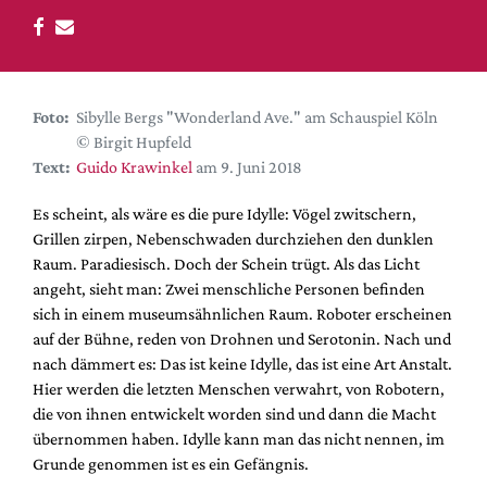
DdB-map
Kalender
Premierensuche
Festival-Planer
Foto:
Sibylle Bergs "Wonderland Ave." am Schauspiel Köln
© Birgit Hupfeld
Hefte
Text:
Guido Krawinkel
am 9. Juni 2018
Alle Hefte
Es scheint, als wäre es die pure Idylle: Vögel zwitschern,
Leseproben
Grillen zirpen, Nebenschwaden durchziehen den dunklen
Podcast
Raum. Paradiesisch. Doch der Schein trügt. Als das Licht
angeht, sieht man: Zwei menschliche Personen befinden
Service
sich in einem museumsähnlichen Raum. Roboter erscheinen
auf der Bühne, reden von Drohnen und Serotonin. Nach und
Shop / Abo
nach dämmert es: Das ist keine Idylle, das ist eine Art Anstalt.
Newsletter
Hier werden die letzten Menschen verwahrt, von Robotern,
Redaktion
die von ihnen entwickelt worden sind und dann die Macht
Autor:innen
übernommen haben. Idylle kann man das nicht nennen, im
Grunde genommen ist es ein Gefängnis.
Partner