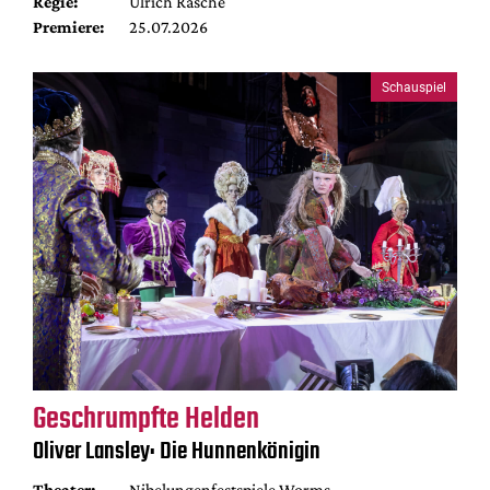
Regie:
Ulrich Rasche
Premiere:
25.07.2026
Schauspiel
Geschrumpfte Helden
Oliver Lansley: Die Hunnenkönigin
Theater:
Nibelungenfestspiele Worms