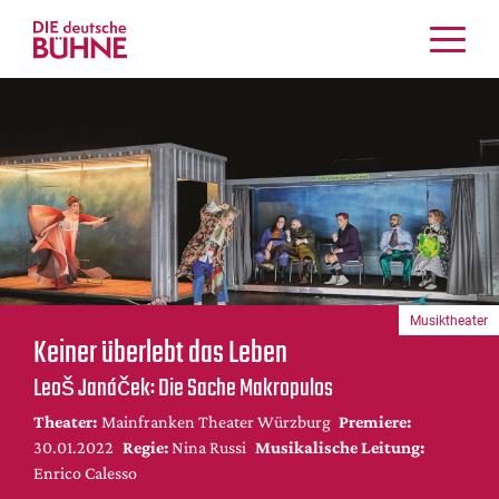
Kritiken
Schauspiel
Musiktheater
Tanz
Crossover
Bühnenwelt
Festivals & Veranstaltungen
Musiktheater
Menschen & Theater
Keiner überlebt das Leben
Themen
Leoš Janáček: Die Sache Makropulos
Internationales
Theater:
Mainfranken Theater Würzburg
Premiere:
Nachrufe
30.01.2022
Regie:
Nina Russi
Musikalische Leitung:
Medientipps
Enrico Calesso