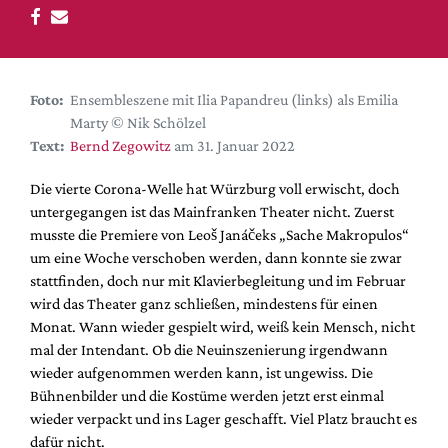
DdB-map
Kalender
Premierensuche
Foto:
Ensembleszene mit Ilia Papandreu (links) als Emilia
Festival-Planer
Marty © Nik Schölzel
Hefte
Text:
Bernd Zegowitz
am 31. Januar 2022
Alle Hefte
Die vierte Corona-Welle hat Würzburg voll erwischt, doch
Leseproben
untergegangen ist das Mainfranken Theater nicht. Zuerst
musste die Premiere von Leoš Janáčeks „Sache Makropulos“
Podcast
um eine Woche verschoben werden, dann konnte sie zwar
Service
stattfinden, doch nur mit Klavierbegleitung und im Februar
wird das Theater ganz schließen, mindestens für einen
Shop / Abo
Monat. Wann wieder gespielt wird, weiß kein Mensch, nicht
Newsletter
mal der Intendant. Ob die Neuinszenierung irgendwann
Redaktion
wieder aufgenommen werden kann, ist ungewiss. Die
Bühnenbilder und die Kostüme werden jetzt erst einmal
Autor:innen
wieder verpackt und ins Lager geschafft. Viel Platz braucht es
Partner
dafür nicht.