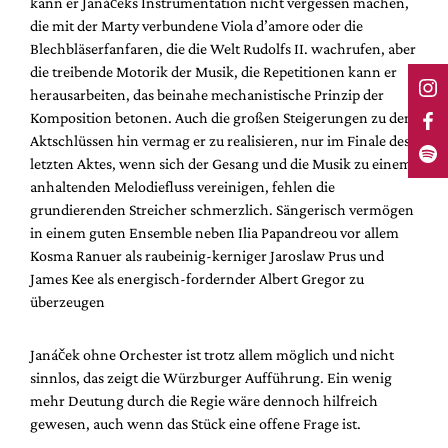
kann er Janáčeks Instrumentation nicht vergessen machen,
die mit der Marty verbundene Viola d’amore oder die
Blechbläserfanfaren, die die Welt Rudolfs II. wachrufen, aber
die treibende Motorik der Musik, die Repetitionen kann er
herausarbeiten, das beinahe mechanistische Prinzip der
Komposition betonen. Auch die großen Steigerungen zu den
Aktschlüssen hin vermag er zu realisieren, nur im Finale des
letzten Aktes, wenn sich der Gesang und die Musik zu einem
anhaltenden Melodiefluss vereinigen, fehlen die
grundierenden Streicher schmerzlich. Sängerisch vermögen
in einem guten Ensemble neben Ilia Papandreou vor allem
Kosma Ranuer als raubeinig-kerniger Jaroslaw Prus und
James Kee als energisch-fordernder Albert Gregor zu
überzeugen
Janáček ohne Orchester ist trotz allem möglich und nicht
sinnlos, das zeigt die Würzburger Aufführung. Ein wenig
mehr Deutung durch die Regie wäre dennoch hilfreich
gewesen, auch wenn das Stück eine offene Frage ist.