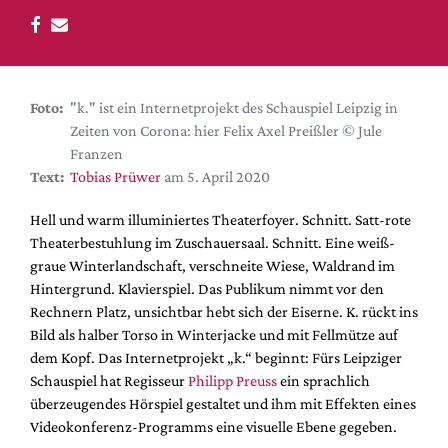
DdB-map
Kalender
Premierensuche
Festival-Planer
Foto:
"k." ist ein Internetprojekt des Schauspiel Leipzig in
Zeiten von Corona: hier Felix Axel Preißler © Jule
Hefte
Franzen
Alle Hefte
Text:
Tobias Prüwer
am 5. April 2020
Leseproben
Hell und warm illuminiertes Theaterfoyer. Schnitt. Satt-rote
Podcast
Theaterbestuhlung im Zuschauersaal. Schnitt. Eine weiß-
graue Winterlandschaft, verschneite Wiese, Waldrand im
Service
Hintergrund. Klavierspiel. Das Publikum nimmt vor den
Rechnern Platz, unsichtbar hebt sich der Eiserne. K. rückt ins
Shop / Abo
Bild als halber Torso in Winterjacke und mit Fellmütze auf
Newsletter
dem Kopf. Das Internetprojekt „k.“ beginnt: Fürs Leipziger
Redaktion
Schauspiel hat Regisseur
Philipp Preuss
ein sprachlich
Autor:innen
überzeugendes Hörspiel gestaltet und ihm mit Effekten eines
Videokonferenz-Programms eine visuelle Ebene gegeben.
Partner