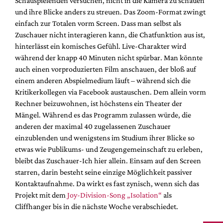
Schauspielenden versuchen, nicht in die Kamera zu schauen
und ihre Blicke anders zu streuen. Das Zoom-Format zwingt
einfach zur Totalen vorm Screen. Dass man selbst als
Zuschauer nicht interagieren kann, die Chatfunktion aus ist,
hinterlässt ein komisches Gefühl. Live-Charakter wird
während der knapp 40 Minuten nicht spürbar. Man könnte
auch einen vorproduzierten Film anschauen, der bloß auf
einem anderen Abspielmedium läuft – während sich die
Kritikerkollegen via Facebook austauschen. Dem allein vorm
Rechner beizuwohnen, ist höchstens ein Theater der
Mängel. Während es das Programm zulassen würde, die
anderen der maximal 40 zugelassenen Zuschauer
einzublenden und wenigstens im Studium ihrer Blicke so
etwas wie Publikums- und Zeugengemeinschaft zu erleben,
bleibt das Zuschauer-Ich hier allein. Einsam auf den Screen
starren, darin besteht seine einzige Möglichkeit passiver
Kontaktaufnahme. Da wirkt es fast zynisch, wenn sich das
Projekt mit dem
Joy-Division-Song „Isolation“
als
Cliffhanger bis in die nächste Woche verabschiedet.