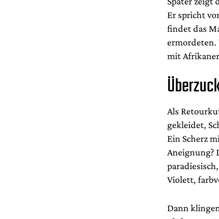
Später zeigt 
Er spricht v
findet das 
ermordeten.
mit Afrikaner
Überzuc
Als Retourku
gekleidet, S
Ein Scherz mi
Aneignung? 
paradiesisch
Violett, far
Dann klinge