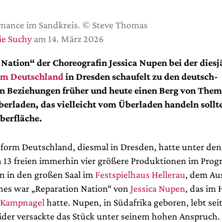
mance im Sandkreis. © Steve Thomas
ie Suchy
am 14. März 2026
Nation“ der Choreografin Jessica Nupen bei der diesj
rm Deutschland
in Dresden schaufelt zu den deutsch-
en Beziehungen früher und heute einen Berg von Them
erladen, das vielleicht vom Überladen handeln sollte
Oberfläche.
tform Deutschland, diesmal in Dresden, hatte unter den
 13 freien immerhin vier größere Produktionen im Pro
n in den großen Saal im
Festspielhaus Hellerau
, dem Aus
ines war „Reparation Nation“ von
Jessica Nupen
, das im
Kampnagel
hatte. Nupen, in Südafrika geboren, lebt sei
der versackte das Stück unter seinem hohen Anspruch.