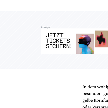
Anzeige
In dem wohlp
besonders gu
gelbe Kornfar
oder Verspre