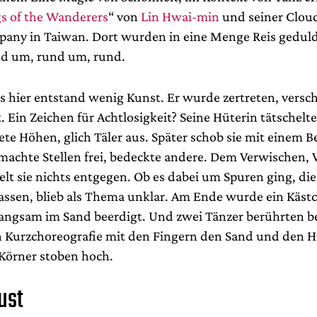
s of the Wanderers
“ von
Lin Hwai-min
und seiner Clou
any in Taiwan. Dort wurden in eine Menge Reis geduld
nd um, rund um, rund.
s hier entstand wenig Kunst. Er wurde zertreten, versch
. Ein Zeichen für Achtlosigkeit? Seine Hüterin tätschelt
ete Höhen, glich Täler aus. Später schob sie mit einem 
 machte Stellen frei, bedeckte andere. Dem Verwischen, 
lt sie nichts entgegen. Ob es dabei um Spuren ging, die
assen, blieb als Thema unklar. Am Ende wurde ein Käst
langsam im Sand beerdigt. Und zwei Tänzer berührten be
 Kurzchoreografie mit den Fingern den Sand und den 
 Körner stoben hoch.
ust