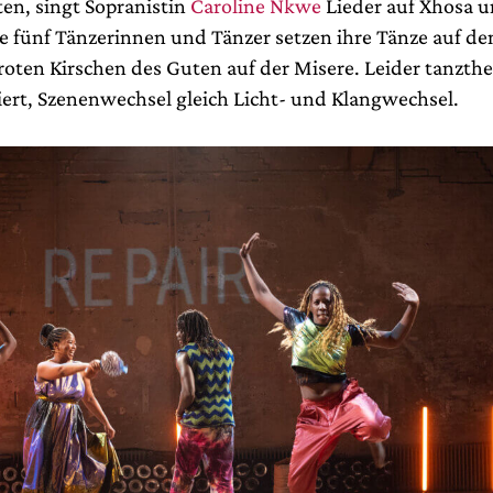
ten, singt Sopranistin
Caroline Nkwe
Lieder auf Xhosa 
ie fünf Tänzerinnen und Tänzer setzen ihre Tänze auf de
zroten Kirschen des Guten auf der Misere. Leider tanzt
iert, Szenenwechsel gleich Licht- und Klangwechsel.