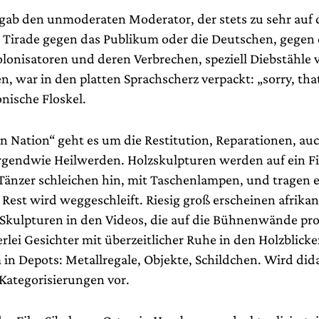
gab den unmoderaten Moderator, der stets zu sehr auf 
e Tirade gegen das Publikum oder die Deutschen, gegen 
lonisatoren und deren Verbrechen, speziell Diebstähle 
, war in den platten Sprachscherz verpackt: „sorry, tha
onische Floskel.
on Nation“ geht es um die Restitution, Reparationen, a
irgendwie Heilwerden. Holzskulpturen werden auf ein F
 Tänzer schleichen hin, mit Taschenlampen, und tragen 
 Rest wird weggeschleift. Riesig groß erscheinen afrika
kulpturen in den Videos, die auf die Bühnenwände proj
rlei Gesichter mit überzeitlicher Ruhe in den Holzblick
 in Depots: Metallregale, Objekte, Schildchen. Wird did
 Kategorisierungen vor.