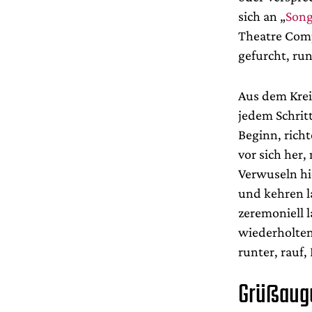
sich an „
Song
Theatre Comp
gefurcht, ru
Aus dem Krei
jedem Schritt
Beginn, richt
vor sich her,
Verwuseln hie
und kehren l
zeremoniell 
wiederholten
runter, rauf,
Grüßaug