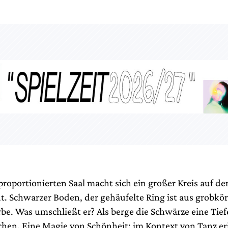
roportionierten Saal macht sich ein großer Kreis auf d
t. Schwarzer Boden, der gehäufelte Ring ist aus grobkö
be. Was umschließt er? Als berge die Schwärze eine Tief
chen. Eine Magie von Schönheit; im Kontext von Tanz e