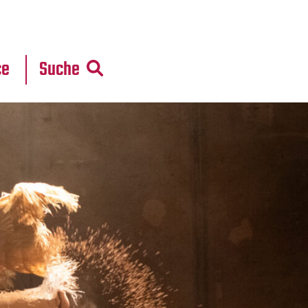
r
daten
ce
Suche