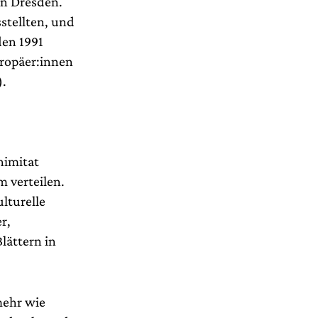
in Dresden.
stellten, und
den 1991
ropäer:innen
).
nimitat
m verteilen.
lturelle
r,
lättern in
mehr wie