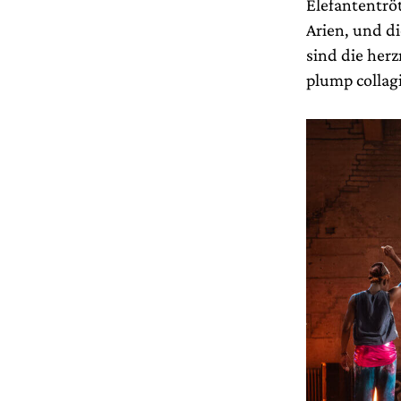
Elefantentrö
Arien, und d
sind die her
plump collag