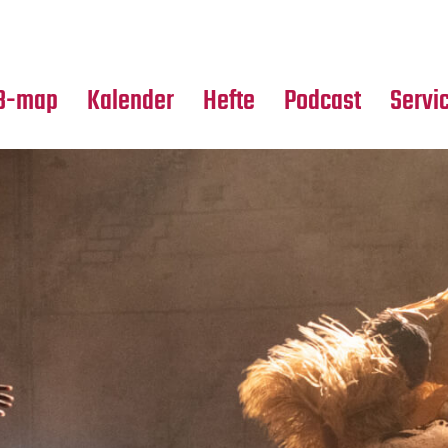
Premierensuche
Alle Hefte
Partne
Festival-Planer
Leseproben
Media
B-map
Kalender
Hefte
Podcast
Servi