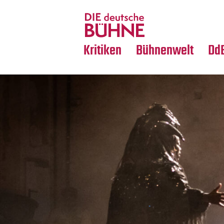
Tanz
Nachrufe
Crossover
Medientipps
Kritiken
Bühnenwelt
Dd