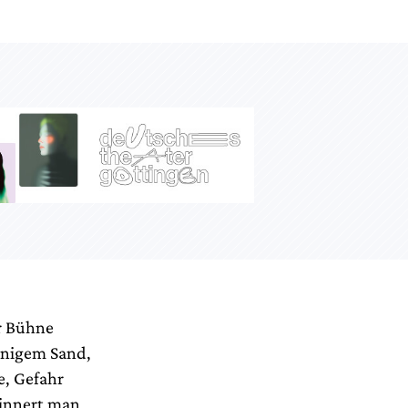
er Bühne
rnigem Sand,
e, Gefahr
rinnert man