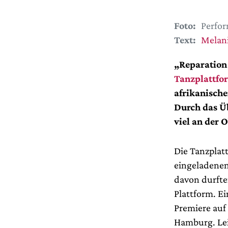
Foto:
Perfor
Text:
Melan
„Reparation 
Tanzplattfo
afrikanisch
Durch das Üb
viel an der 
Die Tanzplat
eingeladenen
davon durfte
Plattform. E
Premiere auf
Hamburg. Lei