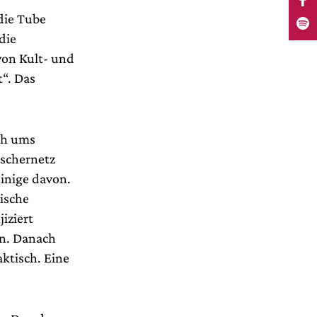
die Tube
die
von Kult- und
t“. Das
uch ums
ischernetz
einige davon.
nische
iziert
en. Danach
aktisch. Eine