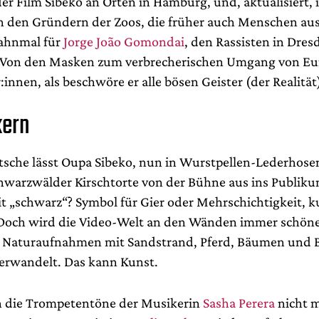
der Film Sibeko an Orten in Hamburg, und, aktualisiert, 
on den Gründern der Zoos, die früher auch Menschen aus
Mahnmal für
Jorge João Gomondai
, den Rassisten in Dres
 Von den Masken zum verbrecherischen Umgang von Eu
:innen, als beschwöre er alle bösen Geister (der Realität
kern
tsche lässt Oupa Sibeko, nun in Wurstpellen-Lederhose
chwarzwälder Kirschtorte von der Bühne aus ins Publiku
t „schwarz“? Symbol für Gier oder Mehrschichtigkeit, ku
Doch wird die Video-Welt an den Wänden immer schöne
, Naturaufnahmen mit Sandstrand, Pferd, Bäumen und B
bverwandelt. Das kann Kunst.
n die Trompetentöne der Musikerin
Sasha Perera
nicht 