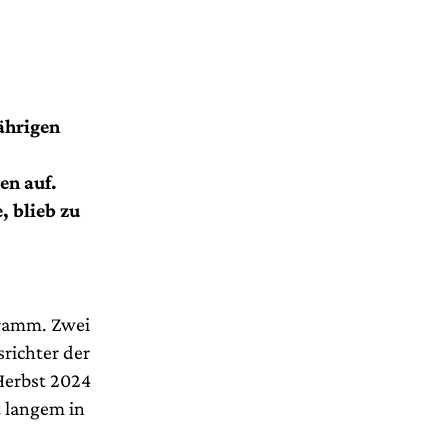
ährigen
en auf.
, blieb zu
gramm. Zwei
richter der
 Herbst 2024
t langem in