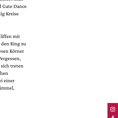
d Gate Dance
ig Kreise
liffen mit
e den Ring zu
Besen Körner
Vergessen,
 sich treten
chen
i einer
Himmel,