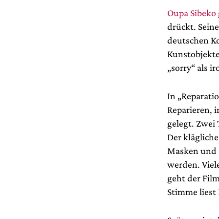
Oupa Sibeko
drückt. Sein
deutschen Ko
Kunstobjekten
„sorry“ als ir
In „Reparati
Reparieren, 
gelegt. Zwei
Der klägliche
Masken und S
werden. Viele
geht der Film
Stimme liest