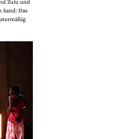
und Zulu und
n Sand: Das
heatermäßig