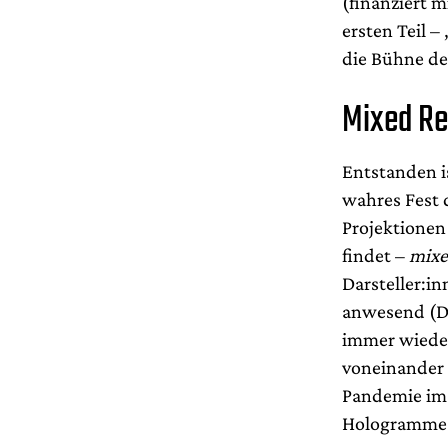
(finanziert 
ersten Teil – 
die Bühne d
Mixed Re
Entstanden is
wahres Fest 
Projektionen
findet –
mixe
Darsteller:i
anwesend (Di
immer wieder
voneinander 
Pandemie im 
Hologramme a