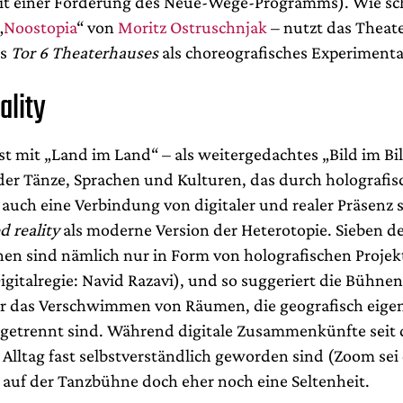
mit einer Förderung des Neue-Wege-Programms). Wie s
„
Noostopia
“ von
Moritz Ostruschnjak
– nutzt das Theat
es
Tor 6 Theaterhauses
als choreografisches Experimenta
ality
t mit „Land im Land“ – als weitergedachtes „Bild im Bil
der Tänze, Sprachen und Kulturen, das durch holografis
 auch eine Verbindung von digitaler und realer Präsenz
d reality
als moderne Version der Heterotopie. Sieben de
nnen sind nämlich nur in Form von holografischen Proje
gitalregie: Navid Razavi), und so suggeriert die Bühn
 das Verschwimmen von Räumen, die geografisch eigen
getrennt sind. Während digitale Zusammenkünfte seit 
Alltag fast selbstverständlich geworden sind (Zoom sei
uf der Tanzbühne doch eher noch eine Seltenheit.