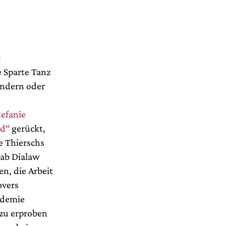
:
 Sparte Tanz
ändern oder
tefanie
nd“
gerückt,
e Thierschs
ab Dialaw
n, die Arbeit
overs
andemie
 zu erproben