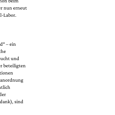
chon beim
er nun erneut
l-Labor.
d“ – ein
che
 sucht und
r beteiligten
ktionen
enanordnung
tlich
der
 dank), sind