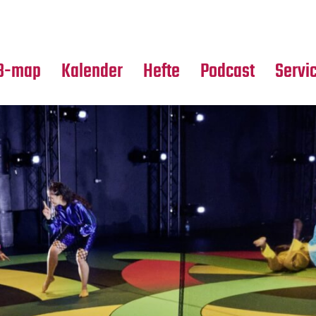
Premierensuche
Alle Hefte
Partne
Festival-Planer
Leseproben
Media
B-map
Kalender
Hefte
Podcast
Servi