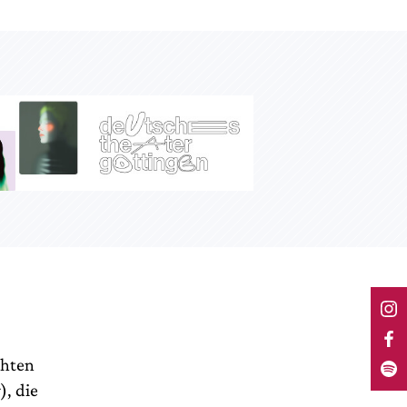
chten
), die