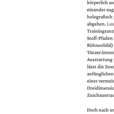
körperlich a
einander zug
holografisch
abgehen.
Lau
Trainingsanz
Stoff-Pfaden 
Bühnenbild) 
Tänzer:innen
Ausstattung 
lässt die Zu
anfänglichen
einer vermei
Dreidimensio
Zuschauerra
Doch nach un