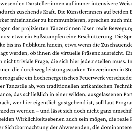
anwesenden Darsteller:innen auf immer intensivere Weis
adurch zusehends Kraft. Die Künstler:innen auf beiden
rker miteinander zu kommunizieren, sprechen auch mit
en der projizierten Tänzer:innen lösen reale Bewegun
us: etwa ein Fußstampfen eine Erschütterung. Die Spr
cke bis ins Publikum hinein, etwa wenn die Zuschauend
agt werden, ob ihnen die virtuelle Präsenz ausreicht. Ei
 nicht triviale Frage, die sich hier jede:r stellen muss. 
nen die durchweg leistungsstarken Tänzer:innen in St
oreografie ein hochenergetisches Feuerwerk verschiede
er Tanzstile ab, von traditionellen afrikanischen Techni
nce, das schließlich in einer wilden, ausgelassenen Pa
ach, wer hier eigentlich gastgebend ist, soll laut Prog
ieden werden – und lässt sich doch nicht ganz umschif
 beiden Wirklichkeitsebenen auch sein mögen, die reale 
aller Sichtbarmachtung der Abwesenden, die dominanter