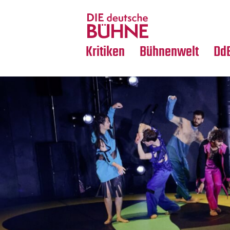
Tanz
Nachrufe
Crossover
Medientipps
Kritiken
Bühnenwelt
Dd