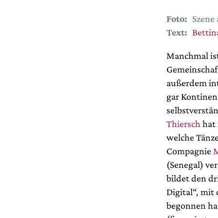
Foto:
Szene 
Text:
Bettin
Manchmal ist
Gemeinschaft
außerdem int
gar Kontinen
selbstverstä
Thiersch
hat 
welche Tänze
Compagnie
M
(Senegal) ver
bildet den dr
Digital“, mit
begonnen hat