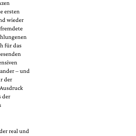
nzen
e ersten
und wieder
erfremdete
schlungenen
h für das
nwesenden
ensiven
nander – und
r der
 Ausdruck
s der
s
der real und