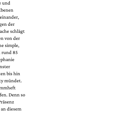
e und
 Ebenen
einander,
gen der
ache schlägt
en von der
ne simple,
In rund 85
ephanie
nster
ken bis hin
rty mündet.
rammheft
fen. Denn so
Präsenz
e an diesem