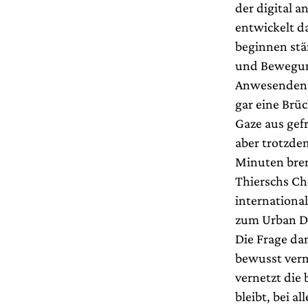
der digital 
entwickelt d
beginnen stä
und Bewegung
Anwesenden a
gar eine Brü
Gaze aus gefr
aber trotzdem
Minuten bren
Thierschs Ch
international
zum Urban Da
Die Frage dan
bewusst verm
vernetzt die
bleibt, bei 