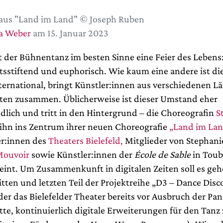
aus "Land im Land" © Joseph Ruben
a Weber
am 15. Januar 2023
 der Bühnentanz im besten Sinne eine Feier des Lebens
sstiftend und euphorisch. Wie kaum eine andere ist die
ernational, bringt Künstler:innen aus verschiedenen L
ten zusammen. Üblicherweise ist dieser Umstand eher
ndlich und tritt in den Hintergrund – die Choreografin
S
ihn ins Zentrum ihrer neuen Choreografie
„Land im La
r:innen des
Theaters Bielefeld,
Mitglieder von Stephani
ouvoir
sowie Künstler:innen der
École de Sable
in Toub
eint. Um Zusammenkunft in digitalen Zeiten soll es gehe
itten und letzten Teil der Projektreihe „D3 – Dance Disc
 der das Bielefelder Theater bereits vor Ausbruch der P
te, kontinuierlich digitale Erweiterungen für den Tanz