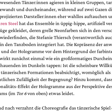
nwesenden Tänzer:innen agieren in kleinen Gruppen, ta
ewandt und durcheinander, während auf zwei Gazen di
 projizierten Darsteller:innen eher wahllos auftauchen 
ren Steel
hat das Ensemble in üppig-hippe, artifiziell v
üge gekleidet, deren grelle Neonfarben sich in den ver
wiederfinden, die Stefanie Thiersch (verantwortlich auc
in den Tanzboden integriert hat. Die Kopräsenz der a
 und der Hologramme vor dem Hintergrund der farbint
wirkt zunächst einmal wie ein großformatiges Durchei
schauenden im Dunkeln tappen: Ist die scheinbare Willkü
 tänzerischen Formationen beabsichtigt, womöglich als
ntlichen Zufälligkeit der Begegnung? Hinzu kommt, das
nalitäts-Effekt der Hologramme aus der Perspektive de
ums (im
Tor 6
von oben) etwas leidet.
d nach verzahnt die Choreografie das tänzerische Spiel 