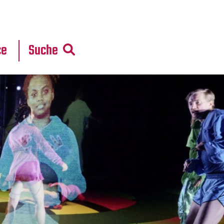
r
daten
ce
Suche