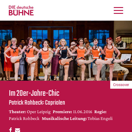
Kritiken
Schauspiel
Musiktheater
Tanz
Crossover
Bühnenwelt
Festivals & Veranstaltungen
Crossover
Menschen & Theater
Im 20er-Jahre-Chic
Themen
Patrick Rohbeck: Capriolen
Internationales
Theater:
Oper Leipzig
Premiere:
11.06.2016
Regie:
Nachrufe
Patrick Rohbeck
Musikalische Leitung:
Tobias Engeli
Medientipps