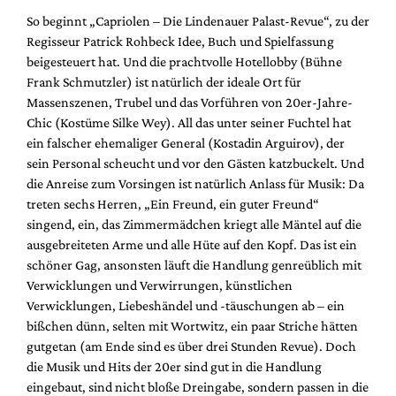
Mediadaten
So beginnt „Capriolen – Die Lindenauer Palast-Revue“, zu der
Suche
Regisseur Patrick Rohbeck Idee, Buch und Spielfassung
beigesteuert hat. Und die prachtvolle Hotellobby (Bühne
Frank Schmutzler) ist natürlich der ideale Ort für
Massenszenen, Trubel und das Vorführen von 20er-Jahre-
Chic (Kostüme Silke Wey). All das unter seiner Fuchtel hat
ein falscher ehemaliger General (Kostadin Arguirov), der
sein Personal scheucht und vor den Gästen katzbuckelt. Und
die Anreise zum Vorsingen ist natürlich Anlass für Musik: Da
treten sechs Herren, „Ein Freund, ein guter Freund“
singend, ein, das Zimmermädchen kriegt alle Mäntel auf die
ausgebreiteten Arme und alle Hüte auf den Kopf. Das ist ein
schöner Gag, ansonsten läuft die Handlung genreüblich mit
Verwicklungen und Verwirrungen, künstlichen
Verwicklungen, Liebeshändel und -täuschungen ab – ein
bißchen dünn, selten mit Wortwitz, ein paar Striche hätten
gutgetan (am Ende sind es über drei Stunden Revue). Doch
die Musik und Hits der 20er sind gut in die Handlung
eingebaut, sind nicht bloße Dreingabe, sondern passen in die