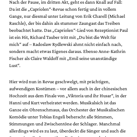
Nach der Pause, im dritten Akt, geht es dann Knall auf Fall:
Da ist die „Capriolen“-Revue schon fertig und in vollem
Gange, nur diesmal unter Leitung von Erik Charell (Michael
Raschle), der bis dahin als stummer Zaungast das Treiben
beobachtet hatte. Das „Capriolen“-Lied von Rezeptionist Paul
ist ein Hit, Richard Tauber tritt mit „Du bist die Welt für
mich“ auf – Radoslaw Rydlewski ahmt nicht einfach nach,
sondern macht etwas Eigenes daraus. Ebenso Anne-Kathrin
Fischer als Claire Waldoff mit „Emil seine unanständige
Lust“.
Hier wird nun in Revue geschwelgt, mit prächtigen,
aufwendigen Kostümen – vor allem auch in der chinesischen
Hochzeit aus dem Finale von „Viktoria und ihr Husar“, in der
Hanni und Kurt verheiratet werden. Musikalsich ist das
Ganze ein Ohrenschmaus, das Orchester der Musikalischen
Komödie unter Tobias Engeli beherscht alle Stimmen,
Stimmungen und Zwischentöne der Schlager. Manchmal
allerdings wird es zu laut, überdeckt die Sänger und auch die