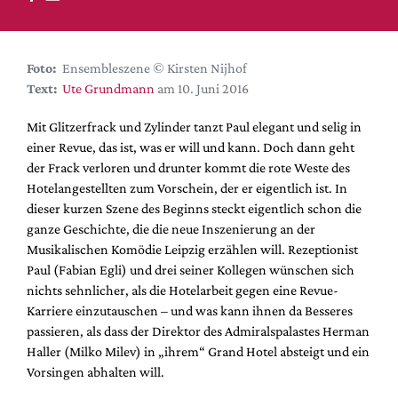
DdB-map
Kalender
Premierensuche
Foto:
Ensembleszene © Kirsten Nijhof
Text:
Ute Grundmann
am 10. Juni 2016
Festival-Planer
Hefte
Mit Glitzerfrack und Zylinder tanzt Paul elegant und selig in
einer Revue, das ist, was er will und kann. Doch dann geht
Alle Hefte
der Frack verloren und drunter kommt die rote Weste des
Leseproben
Hotelangestellten zum Vorschein, der er eigentlich ist. In
dieser kurzen Szene des Beginns steckt eigentlich schon die
Podcast
ganze Geschichte, die die neue Inszenierung an der
Service
Musikalischen Komödie Leipzig erzählen will. Rezeptionist
Paul (Fabian Egli) und drei seiner Kollegen wünschen sich
Shop / Abo
nichts sehnlicher, als die Hotelarbeit gegen eine Revue-
Newsletter
Karriere einzutauschen – und was kann ihnen da Besseres
Redaktion
passieren, als dass der Direktor des Admiralspalastes Herman
Haller (Milko Milev) in „ihrem“ Grand Hotel absteigt und ein
Autor:innen
Vorsingen abhalten will.
Partner