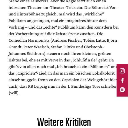
Szene eines Zauberers. Aber die Regie setzt auch einen
hübschen Theater-im-Theater-Trick ein: Die Bühne ist Vor-
und Hinterbühne zugleich, mal wird das „wirkliche“
Publikum angesungen, mal ein imaginäres hinter dem
Vorhang – und das „echte“ Publikum kann den Künstlern bei
der Vorbereitung auf die nächste Szene zusehen. Die
Comedian Harmonists (Andreas Fischer, Tobias Latte, Björn
Grandt, Peter Waelsch, Stefan Dittko und Christoph-
Johannes Eichhorn) steuern noch ihren kleinen, grünen
Kaktus bei, ehe es mit Verve in das „Schlußfinale“ geht: Da
gibt’s von allen noch mal „Ich brauche keine Millionen“ und
das „Capriolen“-Lied, in das man ein bisschen Lokalkolorit
einschmuggelt. Denn zu den Capriolen der Welt gehört hier
auch, dass RB Leipzig nun in der 1. Bundesliga Tore schießen
(will).
Weitere Kritiken