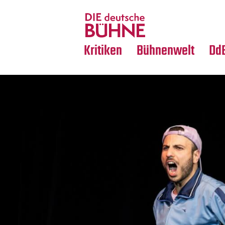
Tanz
Nachrufe
Crossover
Medientipps
Kritiken
Bühnenwelt
Dd