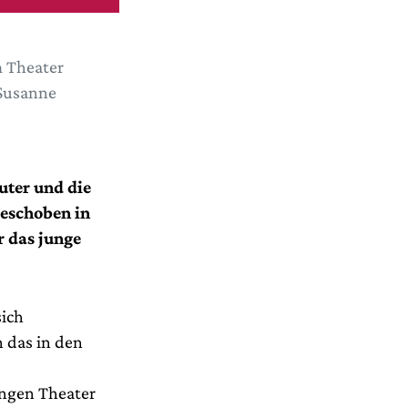
m Theater
 Susanne
uter und die
geschoben in
r das junge
sich
 das in den
ungen Theater