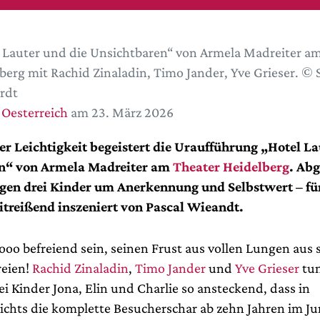
 Lauter und die Unsichtbaren“ von Armela Madreiter a
berg mit Rachid Zinaladin, Timo Jander, Yve Grieser. ©
rdt
 Oesterreich
am 23. März 2026
er Leichtigkeit begeistert die Uraufführung „Hotel La
n“ von Armela Madreiter am
Theater Heidelberg
. Ab
ngen drei Kinder um Anerkennung und Selbstwert – fü
treißend inszeniert von Pascal Wieandt.
ooo befreiend sein, seinen Frust aus vollen Lungen aus 
reien!
Rachid Zinaladin
,
Timo Jander
und
Yve Grieser
tun
ei Kinder Jona, Elin und Charlie so ansteckend, dass in
hts die komplette Besucherschar ab zehn Jahren im J