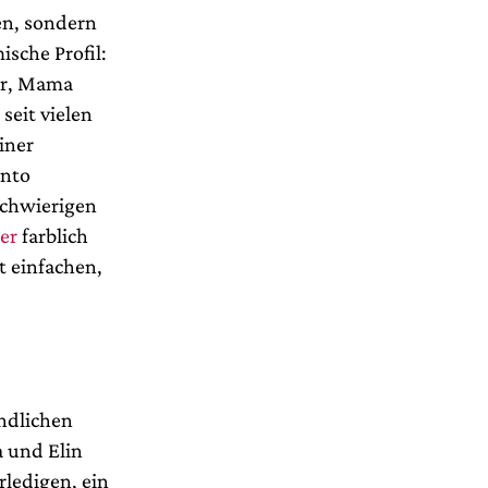
en, sondern
ische Profil:
ter, Mama
seit vielen
iner
onto
schwierigen
er
farblich
t einfachen,
ndlichen
a und Elin
rledigen, ein