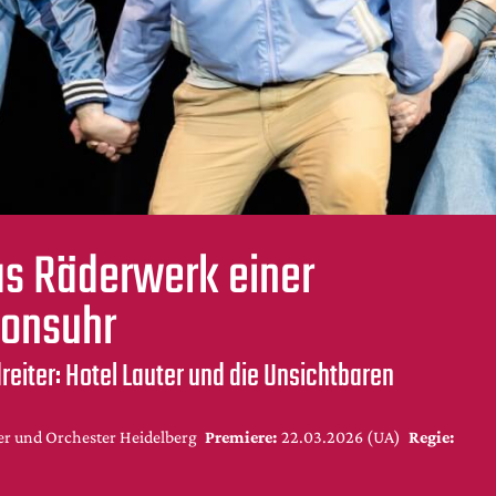
s Räderwerk einer
ionsuhr
eiter: Hotel Lauter und die Unsichtbaren
er und Orchester Heidelberg
Premiere:
22.03.2026 (UA)
Regie: