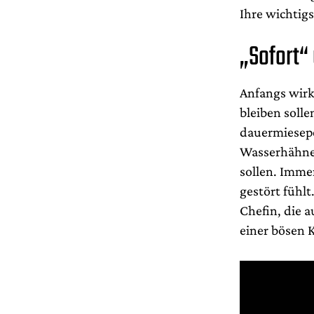
Ihre wichtigs
„Sofort“
Anfangs wirk
bleiben solle
dauermiesepe
Wasserhähne
sollen. Immer
gestört fühlt
Chefin, die a
einer bösen