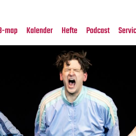
Premierensuche
Alle Hefte
Partne
Festival-Planer
Leseproben
Media
B-map
Kalender
Hefte
Podcast
Servi