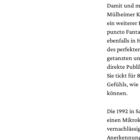
Damit und mi
Mülheimer K
ein weiterer 
puncto Fantas
ebenfalls in
des perfekte
getanzten un
direkte Publ
Sie tickt fü
Gefühls, wie
können.
Die 1992 in 
einen Mikrok
vernachlässi
Anerkennung 