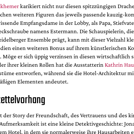
ckhemer
karikiert nicht nur diesen spitzzüngigen Drach
ichen weiteren Figuren das jeweils passende kauzig-kom
llwissende Empfangsdame in der Lobby, als Papa, Stiefva
reckschraube namens Estermann. Die Schauspielerin, die 
idelberger Ensemble prägt, kann mit dieser Vielzahl kle
dien einen weiteren Bonus auf ihrem künstlerischen K
 Möge er sich üppig verzinsen in diesen wirtschaftlich 
der ihrer kleinen Rollen hat die Ausstatterin
Kathrin Hau
tüme entworfen, während sie die Hotel-Architektur mi
äßigen Elementen andeutet.
ettelvorhang
 der Story der Freundschaft, des Vertrauens und des ki
ufmerksamkeit ist eine kleine Detektivgeschichte: Jon
dem Hotel, in dem sie normalerweise ihre Hausarbeiten e