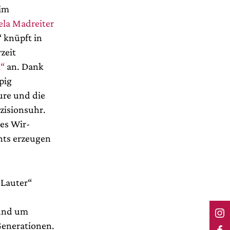
eim
la Madreiter
“ knüpft in
zeit
l“
an. Dank
pig
ure und die
zisionsuhr.
nes Wir-
ghts erzeugen
 Lauter“
 und um
Generationen.