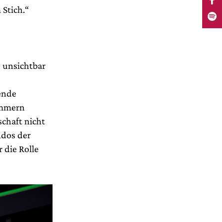
 Stich.“
o unsichtbar
ende
ümmern
schaft nicht
ndos der
r die Rolle