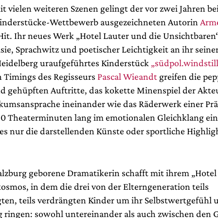
t vielen weiteren Szenen gelingt der vor zwei Jahren b
inderstücke-Wettbewerb ausgezeichneten Autorin
Arme
Hit. Ihr neues Werk „Hotel Lauter und die Unsichtbaren
ie, Sprachwitz und poetischer Leichtigkeit an ihr seiner
 Heidelberg uraufgeführtes Kinderstück
„südpol.windstil
n Timings des Regisseurs
Pascal Wieandt
greifen die pep
d gehüpften Auftritte, das kokette Minenspiel der Akte
ikumsansprache ineinander wie das Räderwerk einer Prä
r 80 Theaterminuten lang im emotionalen Gleichklang ei
 es nur die darstellenden Künste oder sportliche Highli
Salzburg geborene Dramatikerin schafft mit ihrem „Hotel
osmos, in dem die drei von der Elterngeneration teils
gten, teils verdrängten Kinder um ihr Selbstwertgefühl
ringen: sowohl untereinander als auch zwischen den 