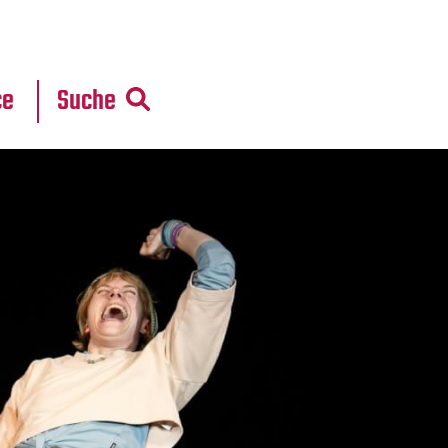
r
daten
ce
Suche