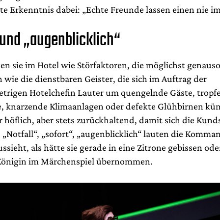
te Erkenntnis dabei: „Echte Freunde lassen einen nie im
 und „augenblicklich“
en sie im Hotel wie Störfaktoren, die möglichst genaus
n wie die dienstbaren Geister, die sich im Auftrag der
trigen Hotelchefin Lauter um quengelnde Gäste, tropf
, knarzende Klimaanlagen oder defekte Glühbirnen k
 höflich, aber stets zurückhaltend, damit sich die Kund
. „Notfall“, „sofort“, „augenblicklich“ lauten die Komma
ussieht, als hätte sie gerade in eine Zitrone gebissen ode
 Königin im Märchenspiel übernommen.