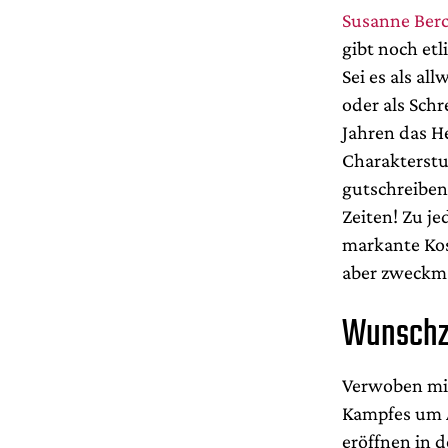
Susanne Ber
gibt noch etl
Sei es als a
oder als Sch
Jahren das He
Charakterstu
gutschreiben.
Zeiten! Zu je
markante Kos
aber zweckm
Wunschz
Verwoben mit
Kampfes um A
eröffnen in 