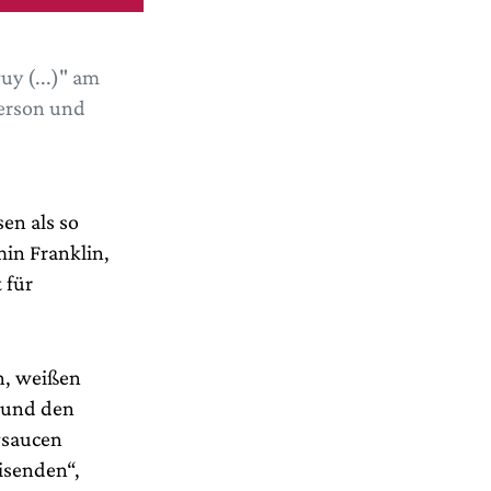
uy (...)" am
derson und
en als so
min Franklin,
 für
n, weißen
s und den
gsaucen
isenden“,