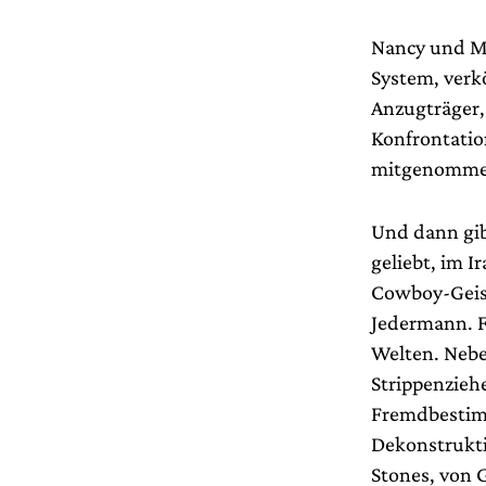
Nancy und Mik
System, verk
Anzugträger,
Konfrontatio
mitgenommen
Und dann gib
geliebt, im I
Cowboy-Geist
Jedermann. F
Welten. Neben
Strippenziehe
Fremdbestimm
Dekonstrukti
Stones, von G