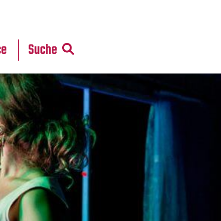
r
daten
ce
Suche