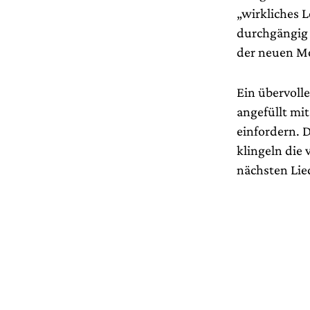
„wirkliches L
durchgängig 
der neuen Mo
Ein übervolle
angefüllt mi
einfordern. 
klingeln die 
nächsten Lie