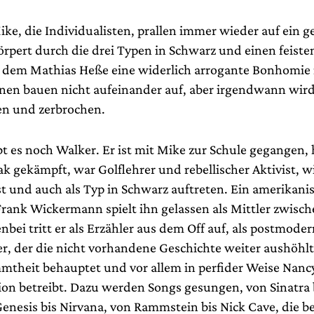
e, die Individualisten, prallen immer wieder auf ein g
örpert durch die drei Typen in Schwarz und einen feiste
 dem Mathias Heße eine widerlich arrogante Bonhomie 
nen bauen nicht aufeinander auf, aber irgendwann wir
 und zerbrochen.
t es noch Walker. Er ist mit Mike zur Schule gegangen,
rak gekämpft, war Golflehrer und rebellischer Aktivist, wi
 und auch als Typ in Schwarz auftreten. Ein amerikani
rank Wickermann spielt ihn gelassen als Mittler zwisch
bei tritt er als Erzähler aus dem Off auf, als postmoder
r, der die nicht vorhandene Geschichte weiter aushöhlt,
theit behauptet und vor allem in perfider Weise Nanc
on betreibt. Dazu werden Songs gesungen, von Sinatra 
enesis bis Nirvana, von Rammstein bis Nick Cave, die be