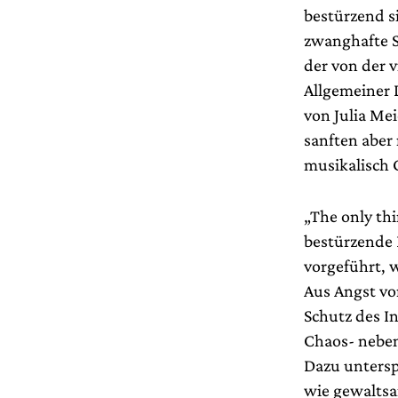
bestürzend s
zwanghafte S
der von der 
Allgemeiner 
von Julia Me
sanften aber
musikalisch 
„The only thi
bestürzende 
vorgeführt, w
Aus Angst vo
Schutz des I
Chaos- neben
Dazu unterspi
wie gewaltsa