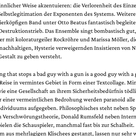
innlicher Weise akzentuieren: die Verlorenheit des Einz
elbstlegitimation der Exponenten des Systems. Weiter
vierköpfigen Band unter Otto Beatus fantastisch begleit
Destruktionstrieb. Das Ensemble singt bombastisch gut
ier mit koloraturgeiler Rockröhre und Marissa Möller, d
 nachhaltigen, Hysterie verweigernden Insistieren von 
Gestalt zu geben versteht.
ng that stops a bad guy with a gun is a good guy with a 
Reise in vermintes Gebiet in Form einer Textcollage. Mi
ie eine Gesellschaft an ihrem Sicherheitsbedürfnis tödl
r einer vermeintlichen Bedrohung werden paranoid all
ndividuums aufgegeben. Philosophisches steht neben Sp
 Verschwörungstheorie, Donald Rumsfeld neben Intern
elen die Schauspieler, manchmal fast bis zur Schalheit. 
m aus mehrlagigen Klischees gestanzt, lassen nur sehr 