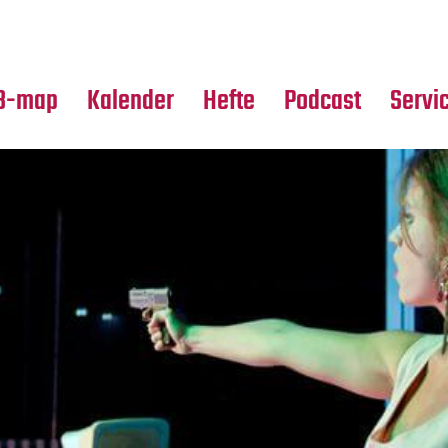
Premierensuche
Alle Hefte
Partne
Festival-Planer
Leseproben
Media
B-map
Kalender
Hefte
Podcast
Servi