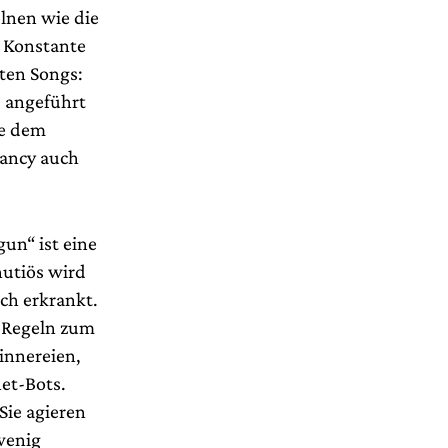
elnen wie die
e Konstante
eten Songs:
, angeführt
ie dem
Nancy auch
gun“ ist eine
nutiös wird
ich erkrankt.
e Regeln zum
innereien,
et-Bots.
Sie agieren
wenig