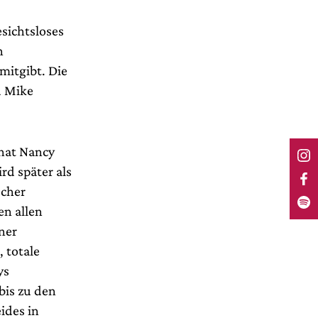
esichtsloses
n
mitgibt. Die
d Mike
 hat Nancy
rd später als
scher
en allen
ner
 totale
ys
bis zu den
ides in