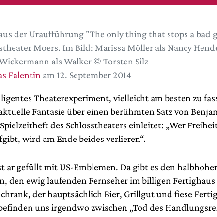
aus der Uraufführung "The only thing that stops a bad g
stheater Moers. Im Bild: Marissa Möller als Nancy Hen
Wickermann als Walker © Torsten Silz
s Falentin
am 12. September 2014
ligentes Theaterexperiment, vielleicht am besten zu fass
 aktuelle Fantasie über einen berühmten Satz von Benja
Spielzeitheft des Schlosstheaters einleitet: „Wer Freiheit
fgibt, wird am Ende beides verlieren“.
ist angefüllt mit US-Emblemen. Da gibt es den halbhohe
n, den ewig laufenden Fernseher im billigen Fertighau
hrank, der hauptsächlich Bier, Grillgut und fiese Ferti
 befinden uns irgendwo zwischen „Tod des Handlungsre