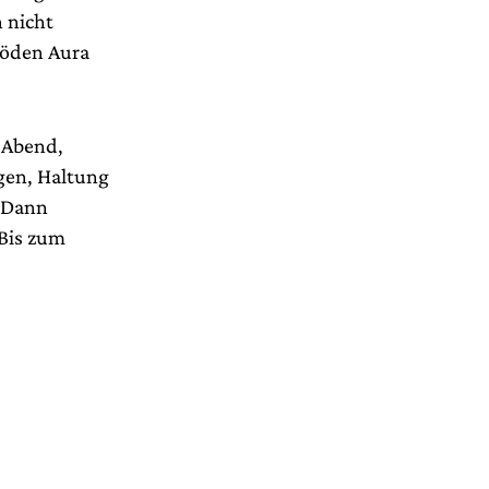
h nicht
röden Aura
r Abend,
gen, Haltung
. Dann
 Bis zum