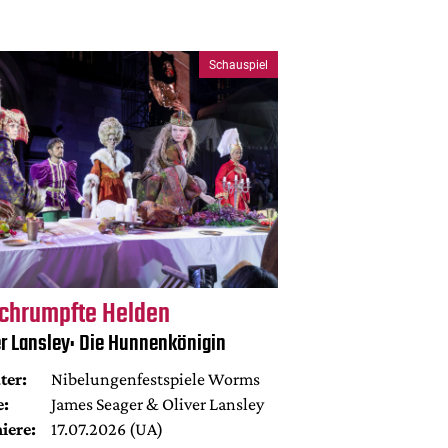
Schauspiel
chrumpfte Helden
er Lansley: Die Hunnenkönigin
ter:
Nibelungenfestspiele Worms
e:
James Seager & Oliver Lansley
iere:
17.07.2026 (UA)