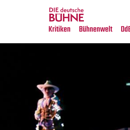
Tanz
Nachrufe
Crossover
Medientipps
Kritiken
Bühnenwelt
Dd